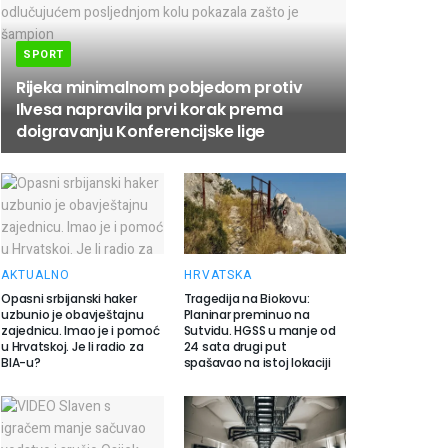
SPORT
Rijeka minimalnom pobjedom protiv
Ilvesa napravila prvi korak prema
doigravanju Konferencijske lige
AKTUALNO
HRVATSKA
Opasni srbijanski haker
Tragedija na Biokovu:
uzbunio je obavještajnu
Planinar preminuo na
zajednicu. Imao je i pomoć
Sutvidu. HGSS u manje od
u Hrvatskoj. Je li radio za
24 sata drugi put
BIA-u?
spašavao na istoj lokaciji