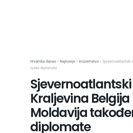
Hrvatska danas
>
Najnovije
>
Inozemstvo
>
Sjevernoatlantski 
ruske diplomate
Sjevernoatlantsk
Kraljevina Belgija
Moldavija također
diplomate