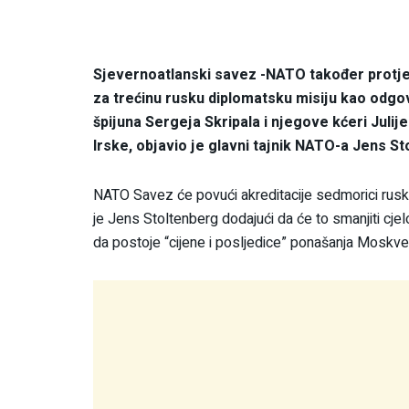
Sjevernoatlanski savez -NATO također protje
za trećinu rusku diplomatsku misiju kao odg
špijuna Sergeja Skripala i njegove kćeri Julij
Irske, objavio je glavni tajnik NATO-a Jens St
NATO Savez će povući akreditacije sedmorici ruskih 
je Jens Stoltenberg dodajući da će to smanjiti cje
da postoje “cijene i posljedice” ponašanja Moskve,