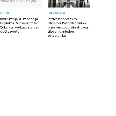
SPORT
HRVATSKA
Kvalifikacije KL: Rapsodija
Strava na splitskim
Hajduka u Vilniusu protiv
Bilicama: Poznati nasilnik
Žalgirisa i velika prednost
prijavljen zbog višestrukog
uoči uzvrata
silovanja mladog
zatvorenika