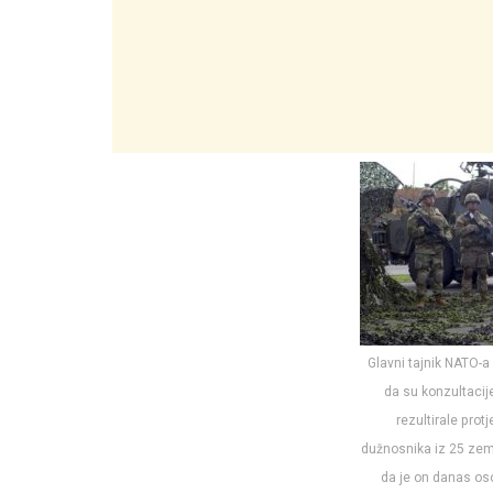
Glavni tajnik NATO-a
da su konzultaci
rezultirale prot
dužnosnika iz 25 zema
da je on danas os