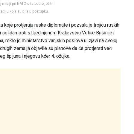
isiji pri NATO-u te odbio još tri
aciju koja su bila u postupku.
 koje protjeruju ruske diplomate i pozvala je trojicu ruskih
olidarnosti s Ujedinjenom Kraljevstvu Velike Britanije i
, reklo je ministarstvo vanjskih poslova u izjavi na svojoj
 drugih zemalja objavile su planove da će protjerati veći
eg špijuna i njegovu kćer 4. ožujka.