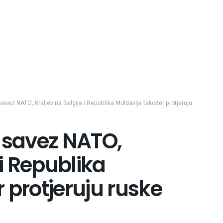
savez NATO, Kraljevina Belgija i Republika Moldavija također protjeruju
i savez NATO,
 i Republika
 protjeruju ruske