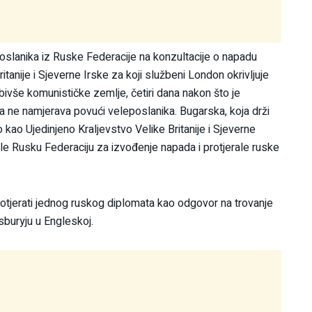
poslanika iz Ruske Federacije na konzultacije o napadu
tanije i Sjeverne Irske
za koji službeni London okrivljuje
bivše komunističke zemlje, četiri dana nakon što je
 ne namjerava povući veleposlanika. Bugarska, koja drži
o kao Ujedinjeno Kraljevstvo Velike Britanije i Sjeverne
ile Rusku Federaciju za izvođenje napada i protjerale ruske
protjerati jednog ruskog diplomata kao odgovor na trovanje
sburyju u Engleskoj.