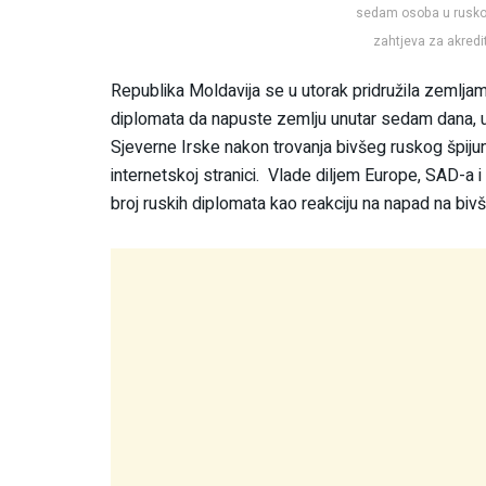
sedam osoba u ruskoj m
zahtjeva za akredit
Republika Moldavija se u utorak pridružila zemljama
diplomata da napuste zemlju unutar sedam dana, u s
Sjeverne Irske nakon trovanja bivšeg ruskog špijuna
internetskoj stranici. Vlade diljem Europe, SAD-a i
broj ruskih diplomata kao reakciju na napad na bivš