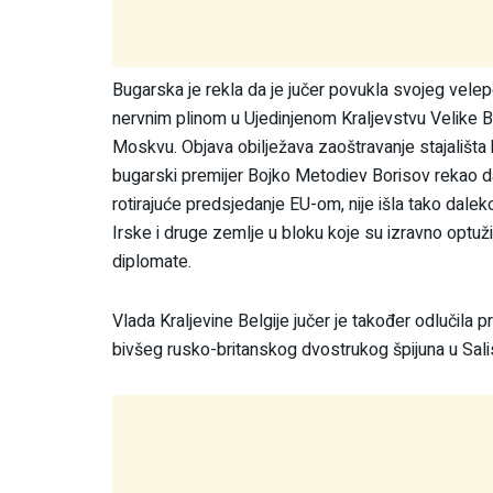
Bugarska je rekla da je jučer povukla svojeg vele
nervnim plinom u Ujedinjenom Kraljevstvu Velike Bri
Moskvu. Objava obilježava zaoštravanje stajališta 
bugarski premijer Bojko Metodiev Borisov rekao da
rotirajuće predsjedanje EU-om, nije išla tako dalek
Irske i druge zemlje u bloku koje su izravno optuž
diplomate.
Vlada Kraljevine Belgije jučer je također odlučila 
bivšeg rusko-britanskog dvostrukog špijuna u Sali