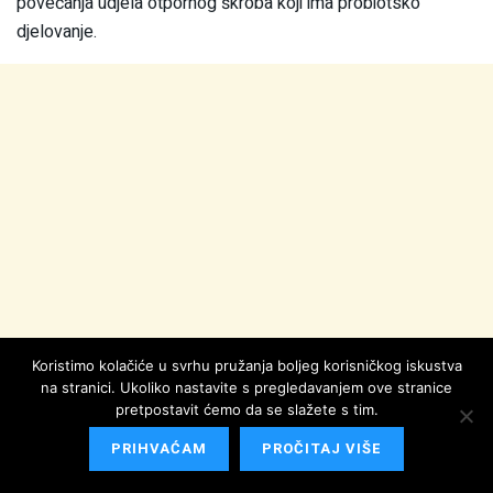
povećanja udjela otpornog škroba koji ima probiotsko
djelovanje.
Koristimo kolačiće u svrhu pružanja boljeg korisničkog iskustva
na stranici. Ukoliko nastavite s pregledavanjem ove stranice
pretpostavit ćemo da se slažete s tim.
PRIHVAĆAM
PROČITAJ VIŠE