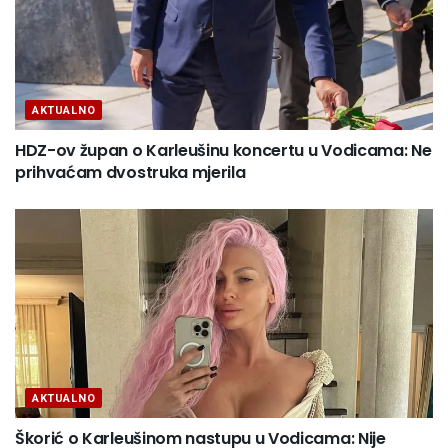
AKTUALNO
HDZ-ov župan o Karleušinu koncertu u Vodicama: Ne
prihvaćam dvostruka mjerila
AKTUALNO
Škorić o Karleušinom nastupu u Vodicama: Nije