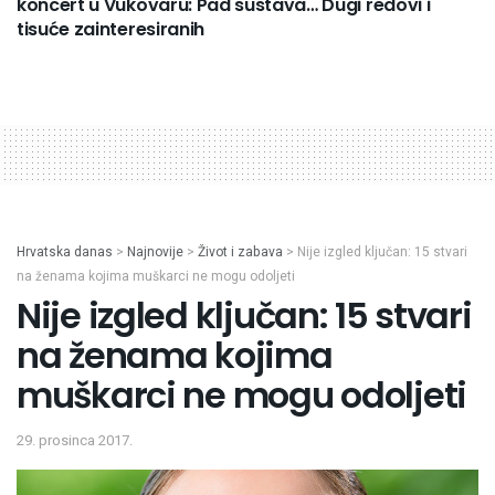
koncert u Vukovaru: Pad sustava… Dugi redovi i
tisuće zainteresiranih
Hrvatska danas
>
Najnovije
>
Život i zabava
>
Nije izgled ključan: 15 stvari
na ženama kojima muškarci ne mogu odoljeti
Nije izgled ključan: 15 stvari
na ženama kojima
muškarci ne mogu odoljeti
29. prosinca 2017.