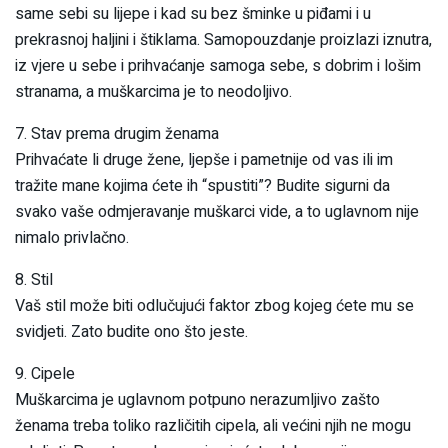
same sebi su lijepe i kad su bez šminke u piđami i u
prekrasnoj haljini i štiklama. Samopouzdanje proizlazi iznutra,
iz vjere u sebe i prihvaćanje samoga sebe, s dobrim i lošim
stranama, a muškarcima je to neodoljivo.
7. Stav prema drugim ženama
Prihvaćate li druge žene, ljepše i pametnije od vas ili im
tražite mane kojima ćete ih “spustiti”? Budite sigurni da
svako vaše odmjeravanje muškarci vide, a to uglavnom nije
nimalo privlačno.
8. Stil
Vaš stil može biti odlučujući faktor zbog kojeg ćete mu se
svidjeti. Zato budite ono što jeste.
9. Cipele
Muškarcima je uglavnom potpuno nerazumljivo zašto
ženama treba toliko različitih cipela, ali većini njih ne mogu