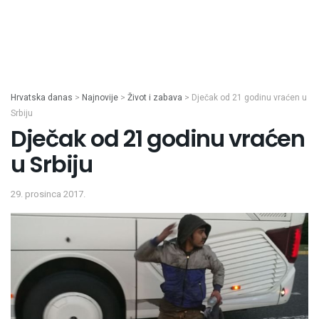
Hrvatska danas
>
Najnovije
>
Život i zabava
>
Dječak od 21 godinu vraćen u
Srbiju
Dječak od 21 godinu vraćen
u Srbiju
29. prosinca 2017.