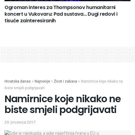
Ogroman interes za Thompsonov humanitarni
koncert u Vukovaru: Pad sustava… Dugi redovi i
tisuće zainteresiranih
Hrvatska danas
>
Najnovije
>
Život i zabava
>
Namirnice koje nikako ne
biste smjeli podgrijavati
Namirnice koje nikako ne
biste smjeli podgrijavati
29. prosinca 2017.