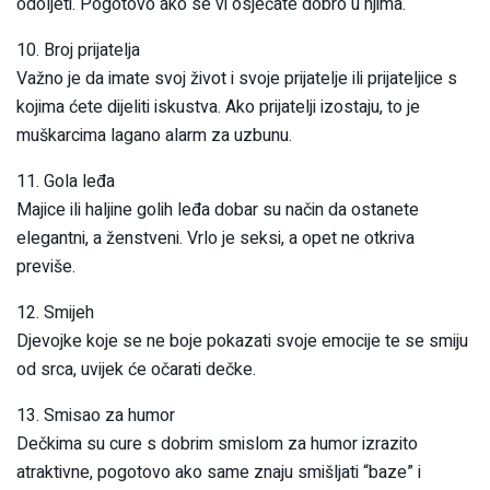
odoljeti. Pogotovo ako se vi osjećate dobro u njima.
10. Broj prijatelja
Važno je da imate svoj život i svoje prijatelje ili prijateljice s
kojima ćete dijeliti iskustva. Ako prijatelji izostaju, to je
muškarcima lagano alarm za uzbunu.
11. Gola leđa
Majice ili haljine golih leđa dobar su način da ostanete
elegantni, a ženstveni. Vrlo je seksi, a opet ne otkriva
previše.
12. Smijeh
Djevojke koje se ne boje pokazati svoje emocije te se smiju
od srca, uvijek će očarati dečke.
13. Smisao za humor
Dečkima su cure s dobrim smislom za humor izrazito
atraktivne, pogotovo ako same znaju smišljati “baze” i