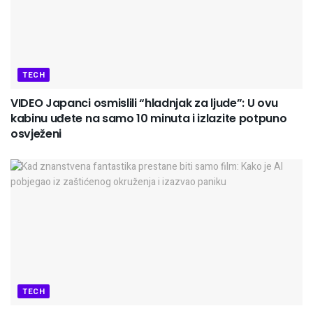
TECH
VIDEO Japanci osmislili “hladnjak za ljude”: U ovu
kabinu uđete na samo 10 minuta i izlazite potpuno
osvježeni
TECH