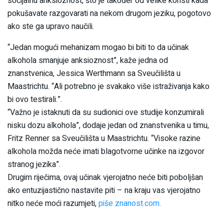
socijalnu anksioznost, što je također od velike koristi kada
pokušavate razgovarati na nekom drugom jeziku, pogotovo
ako ste ga upravo naučili.
“Jedan mogući mehanizam mogao bi biti to da učinak
alkohola smanjuje anksioznost”, kaže jedna od
znanstvenica, Jessica Werthmann sa Sveučilišta u
Maastrichtu. “Ali potrebno je svakako više istraživanja kako
bi ovo testirali.”.
“Važno je istaknuti da su sudionici ove studije konzumirali
nisku dozu alkohola”, dodaje jedan od znanstvenika u timu,
Fritz Renner sa Sveučilišta u Maastrichtu. “Visoke razine
alkohola možda neće imati blagotvorne učinke na izgovor
stranog jezika”.
Drugim riječima, ovaj učinak vjerojatno neće biti poboljšan
ako entuzijastično nastavite piti – na kraju vas vjerojatno
nitko neće moći razumjeti,
piše znanost.com.