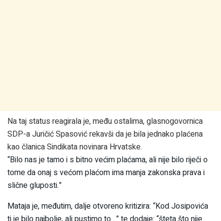
Na taj status reagirala je, među ostalima, glasnogovornica
SDP-a Juričić Spasović rekavši da je bila jednako plaćena
kao članica Sindikata novinara Hrvatske.
“Bilo nas je tamo i s bitno većim plaćama, ali nije bilo riječi o
tome da onaj s većom plaćom ima manja zakonska prava i
slične gluposti.”
Mataja je, međutim, dalje otvoreno kritizira: “Kod Josipovića
ti je bilo najbolje, ali pustimo to…” te dodaje: “šteta što nije