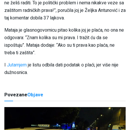
ne želiš raditi. To je politički problem i nema nikakve veze sa
zaštitom radničkih prava!”, poručila joj je Željka Antunović i za
taj komentar dobila 37 lajkova.
Mataja je glasnogovornicu pitao kolika joj je plaća, no ona ne
odgovara: “Znam kolika su mi prava. I tražit ću da se
ispoštuju”. Mataja dodaje: “Ako su ti prava kao plaća, ne
treba ti zaštita”.
I
Jutarnjem
je listu odbila dati podatak o plaći, jer više nije
dužnosnica.
Povezane
Objave