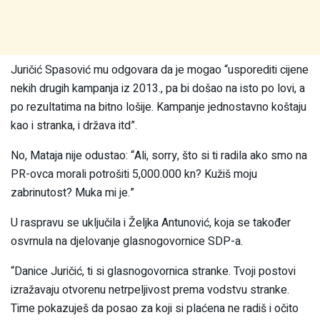
Juričić Spasović mu odgovara da je mogao “usporediti cijene
nekih drugih kampanja iz 2013., pa bi došao na isto po lovi, a
po rezultatima na bitno lošije. Kampanje jednostavno koštaju
kao i stranka, i država itd”.
No, Mataja nije odustao: “Ali, sorry, što si ti radila ako smo na
PR-ovca morali potrošiti 5,000.000 kn? Kužiš moju
zabrinutost? Muka mi je.”
U raspravu se uključila i Željka Antunović, koja se također
osvrnula na djelovanje glasnogovornice SDP-a.
“Danice Juričić, ti si glasnogovornica stranke. Tvoji postovi
izražavaju otvorenu netrpeljivost prema vodstvu stranke.
Time pokazuješ da posao za koji si plaćena ne radiš i očito