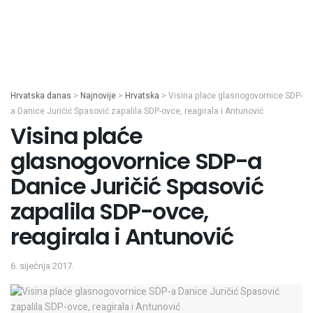
Hrvatska danas
>
Najnovije
>
Hrvatska
>
Visina plaće glasnogovornice SDP-
a Danice Juričić Spasović zapalila SDP-ovce, reagirala i Antunović
Visina plaće
glasnogovornice SDP-a
Danice Juričić Spasović
zapalila SDP-ovce,
reagirala i Antunović
6. siječnja 2017.