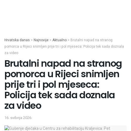
Hrvatska danas
>
Najnovije
>
Aktualno
>
Brutalni napad na stranog
pomorca u Rijeci snimljen prije tri i pol mjeseca: Policija tek sada doznala
za video
Brutalni napad na stranog
pomorca u Rijeci snimljen
prije tri i pol mjeseca:
Policija tek sada doznala
za video
16. svibnja 2026.