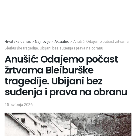
Hrvatska danas
>
Najnovije
>
Aktualno
>
Anušić: Odajemo počast žrtvama
Bleiburške tragedije. Ubijani bez suđenja i prava na obranu
Anušić: Odajemo počast
žrtvama Bleiburške
tragedije. Ubijani bez
suđenja i prava na obranu
15. svibnja 2026.