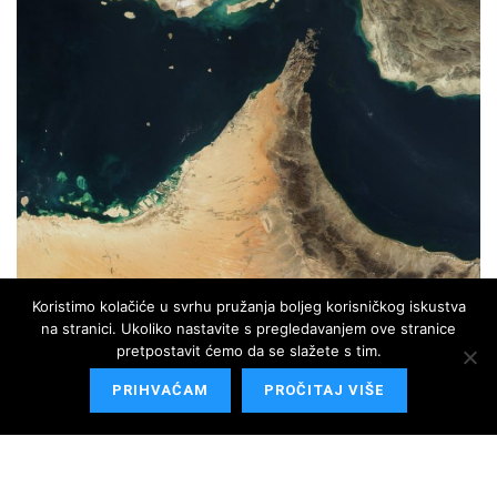
Koristimo kolačiće u svrhu pružanja boljeg korisničkog iskustva
na stranici. Ukoliko nastavite s pregledavanjem ove stranice
By Jacques Descloitres, MODIS Land Rapid Response Team, NASA/GSFC -
pretpostavit ćemo da se slažete s tim.
Cropped from: http://visibleearth.nasa.gov/view_rec.php?id=2363, Public
Domain, https://commons.wikimedia.org/w/index.php?curid=29529
PRIHVAĆAM
PROČITAJ VIŠE