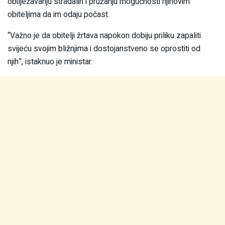
obilježavanju stradalih i pružanju mogućnosti njihovim
obiteljima da im odaju počast.
“Važno je da obitelji žrtava napokon dobiju priliku zapaliti
svijeću svojim bližnjima i dostojanstveno se oprostiti od
njih”, istaknuo je ministar.