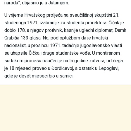
naroda”, objasnio je u Jutarnjem.
U vrijeme Hrvatskog proljeća na sveučilišnoj skupštini 21.
studenoga 1971. izabran je za studenta prorektora. Čičak je
dobio 178, a njegov protivnik, kasnije ugledni diplomat, Damir
Grubiša 133 glasa. No, pod optužbom da je hrvatski
nacionalist, u prosincu 1971. tadašnje jugoslavenske vlasti
su uhapsile Čička i druge studentske vođe. U montiranom
sudskom procesu osuđen je na tri godine zatvora, od čega
je 18 mjeseci proveo u Đorđićevoj, a ostatak u Lepoglavi,
gdje je devet mjeseci bio u samici.