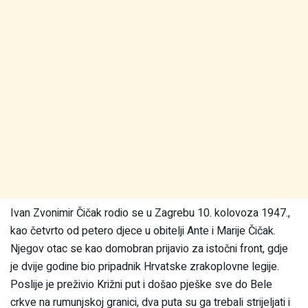
Ivan Zvonimir Čičak rodio se u Zagrebu 10. kolovoza 1947.,
kao četvrto od petero djece u obitelji Ante i Marije Čičak.
Njegov otac se kao domobran prijavio za istočni front, gdje
je dvije godine bio pripadnik Hrvatske zrakoplovne legije.
Poslije je preživio Križni put i došao pješke sve do Bele
crkve na rumunjskoj granici, dva puta su ga trebali strijeljati i