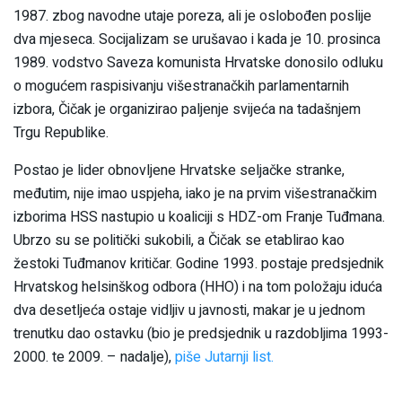
1987. zbog navodne utaje poreza, ali je oslobođen poslije
dva mjeseca. Socijalizam se urušavao i kada je 10. prosinca
1989. vodstvo Saveza komunista Hrvatske donosilo odluku
o mogućem raspisivanju višestranačkih parlamentarnih
izbora, Čičak je organizirao paljenje svijeća na tadašnjem
Trgu Republike.
Postao je lider obnovljene Hrvatske seljačke stranke,
međutim, nije imao uspjeha, iako je na prvim višestranačkim
izborima HSS nastupio u koaliciji s HDZ-om Franje Tuđmana.
Ubrzo su se politički sukobili, a Čičak se etablirao kao
žestoki Tuđmanov kritičar. Godine 1993. postaje predsjednik
Hrvatskog helsinškog odbora (HHO) i na tom položaju iduća
dva desetljeća ostaje vidljiv u javnosti, makar je u jednom
trenutku dao ostavku (bio je predsjednik u razdobljima 1993-
2000. te 2009. – nadalje),
piše Jutarnji list.