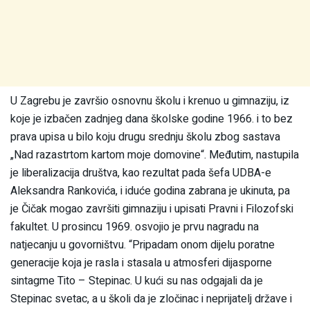
U Zagrebu je završio osnovnu školu i krenuo u gimnaziju, iz
koje je izbačen zadnjeg dana školske godine 1966. i to bez
prava upisa u bilo koju drugu srednju školu zbog sastava
„Nad razastrtom kartom moje domovine“. Međutim, nastupila
je liberalizacija društva, kao rezultat pada šefa UDBA-e
Aleksandra Rankovića, i iduće godina zabrana je ukinuta, pa
je Čičak mogao završiti gimnaziju i upisati Pravni i Filozofski
fakultet. U prosincu 1969. osvojio je prvu nagradu na
natjecanju u govorništvu. “Pripadam onom dijelu poratne
generacije koja je rasla i stasala u atmosferi dijasporne
sintagme Tito – Stepinac. U kući su nas odgajali da je
Stepinac svetac, a u školi da je zločinac i neprijatelj države i