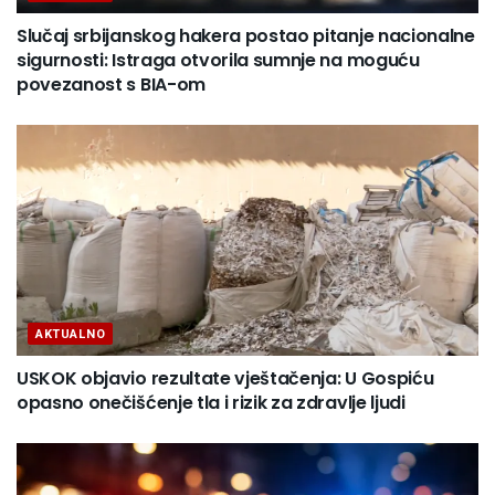
Slučaj srbijanskog hakera postao pitanje nacionalne
sigurnosti: Istraga otvorila sumnje na moguću
povezanost s BIA-om
AKTUALNO
USKOK objavio rezultate vještačenja: U Gospiću
opasno onečišćenje tla i rizik za zdravlje ljudi