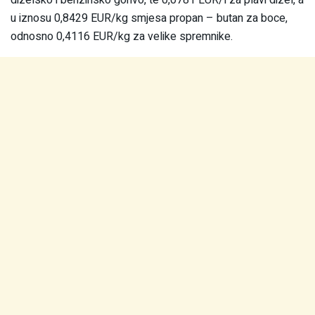
dizelsko i benzinsko gorivo, te 0,0781 EUR/l za plavi dizel, a
u iznosu 0,8429 EUR/kg smjesa propan – butan za boce,
odnosno 0,4116 EUR/kg za velike spremnike.