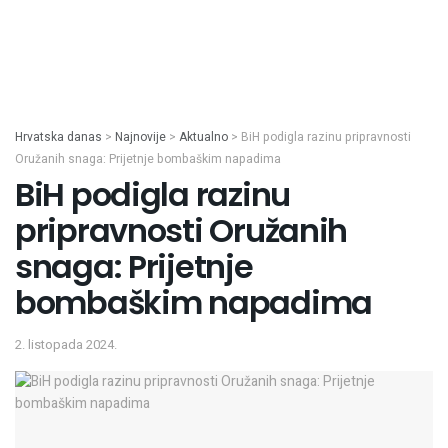
Hrvatska danas
>
Najnovije
>
Aktualno
>
BiH podigla razinu pripravnosti
Oružanih snaga: Prijetnje bombaškim napadima
BiH podigla razinu
pripravnosti Oružanih
snaga: Prijetnje
bombaškim napadima
2. listopada 2024.