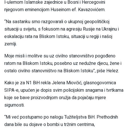
l-ulemom Islamske zajednice u Bosni i Hercegovini
njegovom eminencijom Huseinom ef. Kavazovićem.
“Na sastanku smo razgovarali o ukupnoj geopolitičkoj
situaciji u svijetu, s fokusom na agresiju Rusije na Ukrajinu i
eskalaciju rata na Bliskom Istoku, situaciji u regiji i našoj
zemlji.
Moje misli i molitve su uz civilno stanovništvo pogođeno
ratom na Bliskom Istoku, posebno uz nedužne djecu, žene i
ostalo civilno stanovništvo na Bliskom Istoku”, piše Helez.
Kako je za N1 BiH rekla Jelena Miovčić, glasnogovornica
SIPA-e, upućen je dopis svim policijskim snagama i tvrtkama
koje se bave proizvodnjom oružja da pojačaju mjere
sigurnosti.
“Mi već postupamo po nalogu Tužiteljstva BiH. Prethodnih
dana bile su dojave o bombi u tržnim centrima,