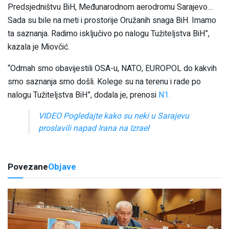
Predsjedništvu BiH, Međunarodnom aerodromu Sarajevo…
Sada su bile na meti i prostorije Oružanih snaga BiH. Imamo
ta saznanja. Radimo isključivo po nalogu Tužiteljstva BiH”,
kazala je Miovčić.
“Odmah smo obavijestili OSA-u, NATO, EUROPOL do kakvih
smo saznanja smo došli. Kolege su na terenu i rade po
nalogu Tužiteljstva BiH”, dodala je, prenosi
N1.
VIDEO Pogledajte kako su neki u Sarajevu
proslavili napad Irana na Izrael
Povezane
Objave