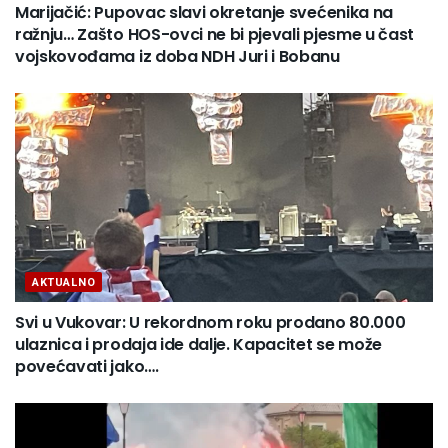
Marijačić: Pupovac slavi okretanje svećenika na
ražnju… Zašto HOS-ovci ne bi pjevali pjesme u čast
vojskovođama iz doba NDH Juri i Bobanu
AKTUALNO
Svi u Vukovar: U rekordnom roku prodano 80.000
ulaznica i prodaja ide dalje. Kapacitet se može
povećavati jako….