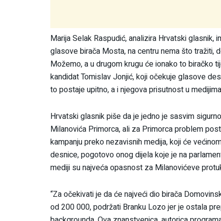
Marija Selak Raspudić, analizira Hrvatski glasnik, 
glasove birača Mosta, na centru nema što tražiti, do
Možemo, a u drugom krugu će ionako to biračko tije
kandidat Tomislav Jonjić, koji očekuje glasove de
to postaje upitno, a i njegova prisutnost u medijima 
Hrvatski glasnik piše da je jedno je sasvim sigurn
Milanovića Primorca, ali za Primorca problem po
kampanju preko nezavisnih medija, koji će većinom 
desnice, pogotovo onog dijela koje je na parlamen
mediji su najveća opasnost za Milanovićeve protu
“Za očekivati je da će najveći dio birača Domovinsk
od 200 000, podržati Branku Lozo jer je ostala prepo
backgrounda. Ova znanstvenica, autorica programa 