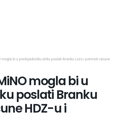
mogla bi u predsjedničku utrku poslati Branku Lozo i pomrsiti račune
MiNO mogla bi u
ku poslati Branku
ačune HDZ-u i