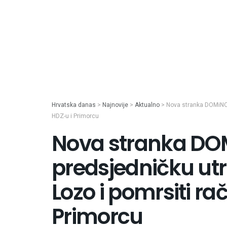
Hrvatska danas
>
Najnovije
>
Aktualno
>
Nova stranka DOMiNO 
HDZ-u i Primorcu
Nova stranka DO
predsjedničku utr
Lozo i pomrsiti r
Primorcu