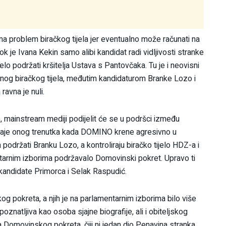
ima problem biračkog tijela jer eventualno može računati na
k je Ivana Kekin samo alibi kandidat radi vidljivosti stranke
lo podržati kršitelja Ustava s Pantovčaka. Tu je i neovisni
snog biračkog tijela, međutim kandidaturom Branke Lozo i
ravna je nuli.
o, mainstream mediji podijelit će se u podršci između
staje onog trenutka kada DOMINO krene agresivno u
podržati Branku Lozo, a kontroliraju biračko tijelo HDZ-a i
tarnim izborima podržavalo Domovinski pokret. Upravo ti
kandidate Primorca i Selak Raspudić.
og pokreta, a njih je na parlamentarnim izborima bilo više
znatljiva kao osoba sjajne biografije, ali i obiteljskog
Domovinskog pokreta, čiji ni jedan dio Penavina stranka