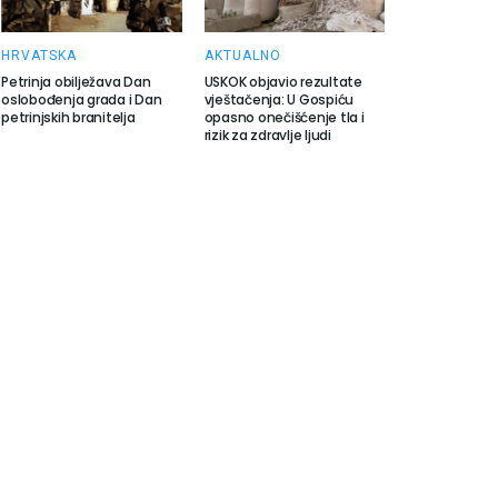
HRVATSKA
AKTUALNO
Petrinja obilježava Dan
USKOK objavio rezultate
oslobođenja grada i Dan
vještačenja: U Gospiću
petrinjskih branitelja
opasno onečišćenje tla i
rizik za zdravlje ljudi