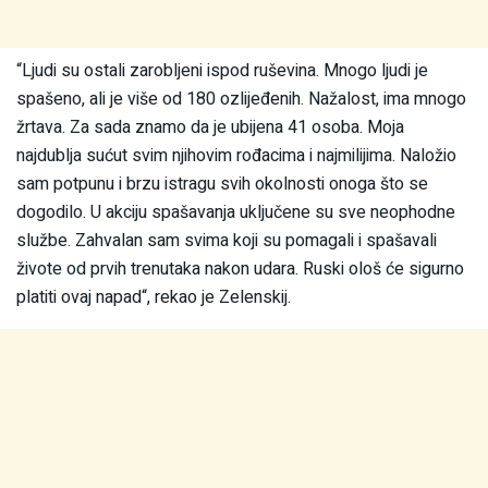
“Ljudi su ostali zarobljeni ispod ruševina. Mnogo ljudi je
spašeno, ali je više od 180 ozlijeđenih. Nažalost, ima mnogo
žrtava. Za sada znamo da je ubijena 41 osoba. Moja
najdublja sućut svim njihovim rođacima i najmilijima. Naložio
sam potpunu i brzu istragu svih okolnosti onoga što se
dogodilo. U akciju spašavanja uključene su sve neophodne
službe. Zahvalan sam svima koji su pomagali i spašavali
živote od prvih trenutaka nakon udara. Ruski ološ će sigurno
platiti ovaj napad“, rekao je Zelenskij.