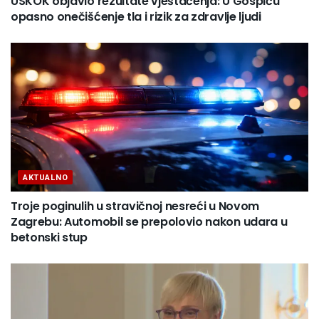
USKOK objavio rezultate vještačenja: U Gospiću
opasno onečišćenje tla i rizik za zdravlje ljudi
AKTUALNO
Troje poginulih u stravičnoj nesreći u Novom
Zagrebu: Automobil se prepolovio nakon udara u
betonski stup