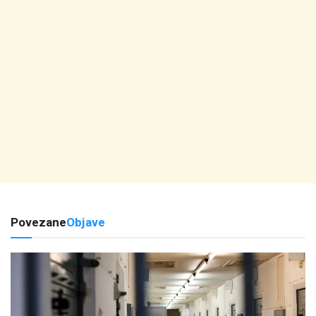
Povezane
Objave