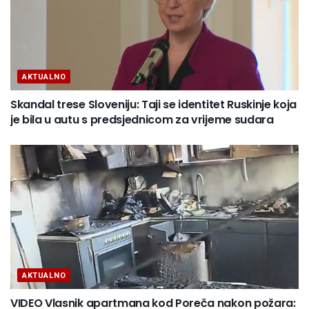
AKTUALNO
Skandal trese Sloveniju: Taji se identitet Ruskinje koja
je bila u autu s predsjednicom za vrijeme sudara
AKTUALNO
VIDEO Vlasnik apartmana kod Poreča nakon požara: