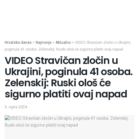
Hrvatska danas
>
Najnovije
>
Aktualno
>
VIDEO Stravičan zločin u Ukrajini,
poginula 41 osoba. Zelenskij: Ruski ološ će sigurno platiti ovaj napad
VIDEO Stravičan zločin u
Ukrajini, poginula 41 osoba.
Zelenskij: Ruski ološ će
sigurno platiti ovaj napad
3. rujna 2024.