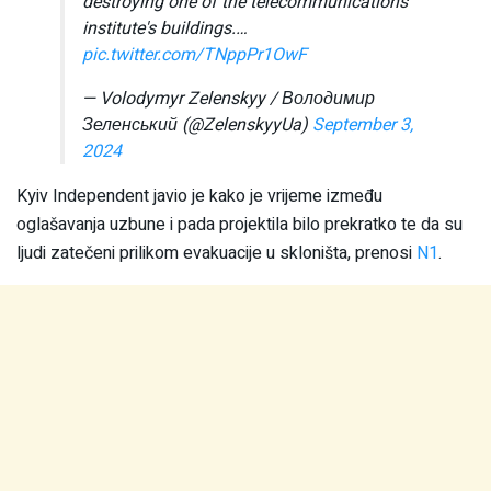
destroying one of the telecommunications
institute's buildings.…
pic.twitter.com/TNppPr1OwF
— Volodymyr Zelenskyy / Володимир
Зеленський (@ZelenskyyUa)
September 3,
2024
Kyiv Independent javio je kako je vrijeme između
oglašavanja uzbune i pada projektila bilo prekratko te da su
ljudi zatečeni prilikom evakuacije u skloništa, prenosi
N1
.