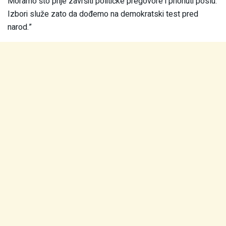
Moramo što prije završiti političke pregovore i prionuti poslu.
Izbori služe zato da dođemo na demokratski test pred
narod.”