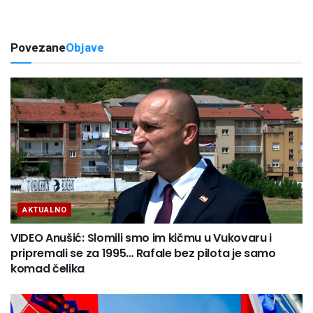
Povezane
Objave
AKTUALNO
VIDEO Anušić: Slomili smo im kičmu u Vukovaru i
pripremali se za 1995… Rafale bez pilota je samo
komad čelika