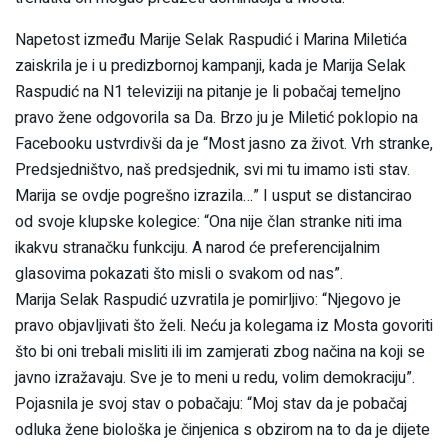
Napetost između Marije Selak Raspudić i Marina Miletića
zaiskrila je i u predizbornoj kampanji, kada je Marija Selak
Raspudić na N1 televiziji na pitanje je li pobačaj temeljno
pravo žene odgovorila sa Da. Brzo ju je Miletić poklopio na
Facebooku ustvrdivši da je “Most jasno za život. Vrh stranke,
Predsjedništvo, naš predsjednik, svi mi tu imamo isti stav.
Marija se ovdje pogrešno izrazila…” I usput se distancirao
od svoje klupske kolegice: “Ona nije član stranke niti ima
ikakvu stranačku funkciju. A narod će preferencijalnim
glasovima pokazati što misli o svakom od nas”.
Marija Selak Raspudić uzvratila je pomirljivo: “Njegovo je
pravo objavljivati što želi. Neću ja kolegama iz Mosta govoriti
što bi oni trebali misliti ili im zamjerati zbog načina na koji se
javno izražavaju. Sve je to meni u redu, volim demokraciju”.
Pojasnila je svoj stav o pobačaju: “Moj stav da je pobačaj
odluka žene biološka je činjenica s obzirom na to da je dijete