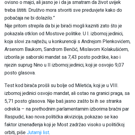
ovisno o majci, ali jasno je i da ja smatram da život uvijek
treba štititi. Društvo mora stvoriti sve preduvjete kako do
pobačaja ne bi dolazilo.”
Nije pritom strepila da bi je birači mogli kazniti zato što je
pokazala otklon od Mostove politike. U I. izbornoj jedinici,
koja slovi za najtežu, u konkurenciji s Andrejom Plenkovićem,
Arsenom Baukom, Sandrom Benčić, Mislavom Kolakušićem,
izborila je saborski mandat sa 7,43 posto podrške, kao i
njezin suprug Nino u II izbornoj jedinici, koji je osvojio 9,07
posto glasova.
Test kod birača prošli su bolje od Miletića, koji je u VIII.
izbornoj jedinici osvojio mandat, ali ostao na granici praga, sa
5,71 posto glasova. Nije baš jasno zašto bi ih se stranka
odrekla – na prethodnim parlamentarnim izborima bračni par
Raspudić, kao nova politička akvizicija, pokazao se kao
faktor iznenađenja koji je Most zadržao visoko u političkoj
orbiti, piše
Jutarnji list
.