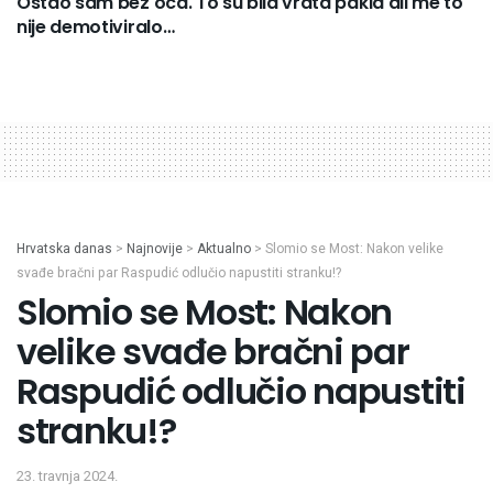
Ostao sam bez oca. To su bila vrata pakla ali me to
nije demotiviralo…
Hrvatska danas
>
Najnovije
>
Aktualno
>
Slomio se Most: Nakon velike
svađe bračni par Raspudić odlučio napustiti stranku!?
Slomio se Most: Nakon
velike svađe bračni par
Raspudić odlučio napustiti
stranku!?
23. travnja 2024.