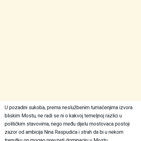
U pozadini sukoba, prema neslužbenim tumačenjima izvora
bliskim Mostu, ne radi se ni o kakvoj temeljnoj razlici u
političkim stavovima, nego među dijelu mostovaca postoji
zazor od ambicija Nina Raspudića i strah da bi u nekom
trenutku on mogao preuzeti dominaciju u Mostu.