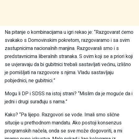
Na pitanje o kombinacijama u igri rekao je: “Razgovarat ćemo
svakako s Domovinskim pokretom, razgovaramo i sa svim
zastupnicima nacionalnih manjina. Razgovarali smo i s
predstavnicima liberalnih stranaka. S ovim koji se a priori koji
se uvjeravaju da bi gubitnici trebali sastavljati većinu, izlišno
je pomišljati na razgovore s njima. Vladu sastavljaju
pobjednici, ne gubitnici.”
Mogu li DP i SDSS na istoj strani? “Mislim da je moguće da i
jedni i drugi surađuju s nama.”
Kako? “Pa lijepo. Razgovori se vode. Imali smo slične
situcije u prethodnom mandatu. Ako postoji konsenzus
programskih načela, onda se sve može dogovoriti, a mi
imamo puno iskustva. Malo nekad i žao kolegama iz