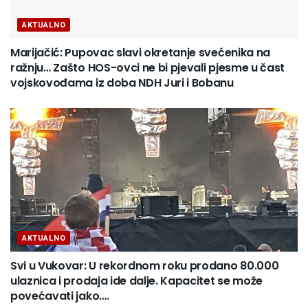
AKTUALNO
Marijačić: Pupovac slavi okretanje svećenika na
ražnju… Zašto HOS-ovci ne bi pjevali pjesme u čast
vojskovođama iz doba NDH Juri i Bobanu
AKTUALNO
Svi u Vukovar: U rekordnom roku prodano 80.000
ulaznica i prodaja ide dalje. Kapacitet se može
povećavati jako….