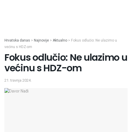
Hrvatska danas
>
Najnovije
>
Aktualno
>
Fokus odlučio: Ne ulazimo u
većinu s HDZ-om
Fokus odlučio: Ne ulazimo u
većinu s HDZ-om
21. travnja 2024.