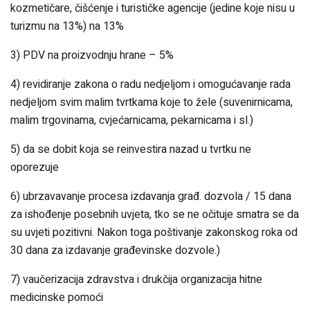
kozmetičare, čišćenje i turističke agencije (jedine koje nisu u
turizmu na 13%) na 13%
3) PDV na proizvodnju hrane – 5%
4) revidiranje zakona o radu nedjeljom i omogućavanje rada
nedjeljom svim malim tvrtkama koje to žele (suvenirnicama,
malim trgovinama, cvjećarnicama, pekarnicama i sl.)
5) da se dobit koja se reinvestira nazad u tvrtku ne
oporezuje
6) ubrzavavanje procesa izdavanja građ. dozvola / 15 dana
za ishođenje posebnih uvjeta, tko se ne očituje smatra se da
su uvjeti pozitivni. Nakon toga poštivanje zakonskog roka od
30 dana za izdavanje građevinske dozvole.)
7) vaučerizacija zdravstva i drukčija organizacija hitne
medicinske pomoći