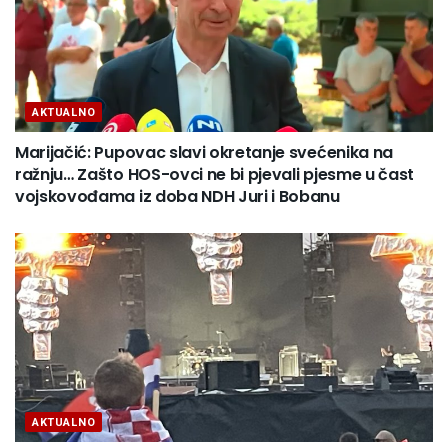
AKTUALNO
Marijačić: Pupovac slavi okretanje svećenika na
ražnju… Zašto HOS-ovci ne bi pjevali pjesme u čast
vojskovođama iz doba NDH Juri i Bobanu
AKTUALNO