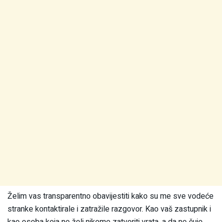
Želim vas transparentno obavijestiti kako su me sve vodeće
stranke kontaktirale i zatražile razgovor. Kao vaš zastupnik i
kao osoba koja ne želi nikome zatvoriti vrata, a da ne čuje