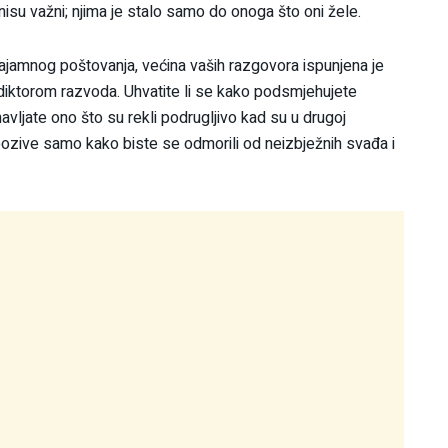
nisu važni; njima je stalo samo do onoga što oni žele.
zajamnog poštovanja, većina vaših razgovora ispunjena je
diktorom razvoda. Uhvatite li se kako podsmjehujete
navljate ono što su rekli podrugljivo kad su u drugoj
 pozive samo kako biste se odmorili od neizbježnih svađa i