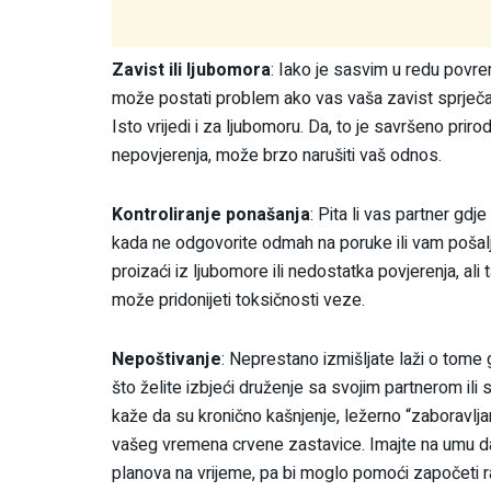
Zavist ili ljubomora
: Iako je sasvim u redu povre
može postati problem ako vas vaša zavist sprječa
Isto vrijedi i za ljubomoru. Da, to je savršeno prir
nepovjerenja, može brzo narušiti vaš odnos.
Kontroliranje ponašanja
: Pita li vas partner gdje
kada ne odgovorite odmah na poruke ili vam pošalj
proizaći iz ljubomore ili nedostatka povjerenja, al
može pridonijeti toksičnosti veze.
Nepoštivanje
: Neprestano izmišljate laži o tome g
što želite izbjeći druženje sa svojim partnerom ili 
kaže da su kronično kašnjenje, ležerno “zaboravlj
vašeg vremena crvene zastavice. Imajte na umu da 
planova na vrijeme, pa bi moglo pomoći započeti 