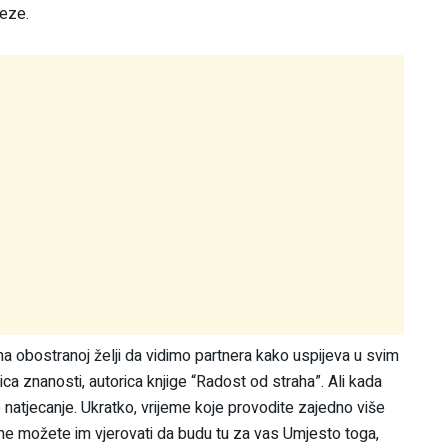
veze.
na obostranoj želji da vidimo partnera kako uspijeva u svim
ca znanosti, autorica knjige “Radost od straha”. Ali kada
natjecanje. Ukratko, vrijeme koje provodite zajedno više
i ne možete im vjerovati da budu tu za vas Umjesto toga,