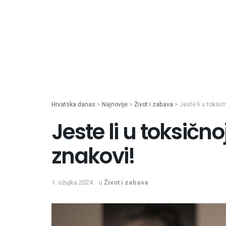
Hrvatska danas
>
Najnovije
>
Život i zabava
>
Jeste li u toksič
Jeste li u toksično
znakovi!
1. ožujka 2024.
u
Život i zabava