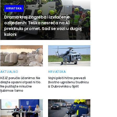
HRVATSKA
Drama kraj Zagreba i izvlačenje
ozlijeđenih: Teška nesreća na A1
prekinula promet. Sad se vozi u dugoj
koloni
AKTUALNO
HRVATSKA
HZJZ poručio Ličanima: Ne
Vojni piloti hitno prevezli
dirajte opasni otpad ni tlo.
životno ugroženu trudnicu
Ne puštajte ni kućne
iz Dubrovnika u Split
ljubimce tamo