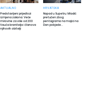
AKTUALNO
HRVATSKA
Predstavljeni prijedlozi
Napad u Supetru: Mladić
izmjena zakona: Veće
pretučen zbog
mirovine za više od 200
pentagrama na majici na
tisuća branitelja i članova
Dan pobjede…
njihovih obitelji