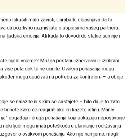
meno iskusiti malo zavisti, Caraballo objašnjava da to
va da pozitivno razmišljate o uspjesima vašeg partnera.
odna ljudska emocija. Ali kada to dovodi do stalne sumnje i
 ste cijelo vrijeme? Možda postanu iznervirani ili iziritirani
u više puta dok to ne učinite. Ovakva ponašanja mogu
i također mogu upućivati ​​na potrebu za kontrolom – a oboje
dje se nalazite ili s kim se sastajete – bilo da je to zato
se brinete kako će reagirati ako im kažete istinu. Manly
anje” događaja i druga ponašanja koja pokazuju nepoštivanje
neki ljudi mogu imati poteškoća u planiranju i održavanju
razgovor o ovakvom ponašanju. Ako nije namjerno, mogli