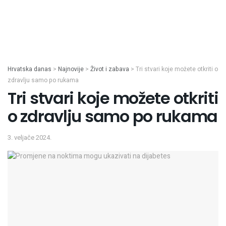
Hrvatska danas
>
Najnovije
>
Život i zabava
>
Tri stvari koje možete otkriti o
zdravlju samo po rukama
Tri stvari koje možete otkriti
o zdravlju samo po rukama
3. veljače 2024.