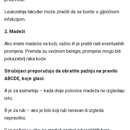
Leukonihija također može značiti da se borite s gljivičnom
infekcijom.
2. Madeži
Ako imate madeže na koži, važno ih je pratiti radi eventualnih
promjena. Premda su većinom benigni, promjene mogu biti
pokazatelj raka kože.
Stručnjaci preporučuju da obratite pažnju na pravilo
ABCDE, koje glasi:
A je za asimetriju – kada dvije polovice madeža ne izgledaju
isto;
B je za rub – ako je bilo koji rub neravan ili izgleda
nepravilno;