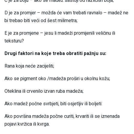
C je za boju – ako se madež sastoji od različitih boja;
D je za promjer – možda će vam trebati ravnalo – madež ne
bi trebao biti veći od šest milimetra;
E je za promjene – jesu li madeži promijenili veličinu ili
teksturu?
Drugi faktori na koje treba obratiti pažnju su:
Rana koja neće zacijeliti;
Ako se pigment oko /madeža proširi u okolnu kožu;
Oteklina ili crvenilo izvan ruba madeža;
Ako madež počne svrbjeti, biti osjetljiv ili boljeti:
Ako površina madeža počne curiti, krvariti ili se iznenada
pojavi kvržica ili kvrga.