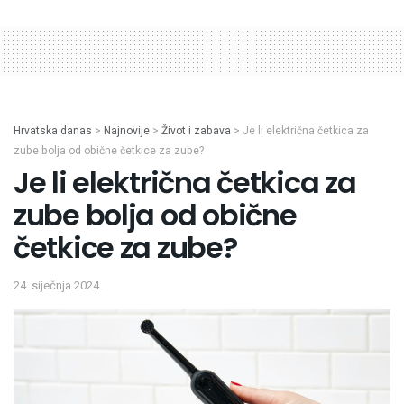
Hrvatska danas
>
Najnovije
>
Život i zabava
>
Je li električna četkica za
zube bolja od obične četkice za zube?
Je li električna četkica za
zube bolja od obične
četkice za zube?
24. siječnja 2024.