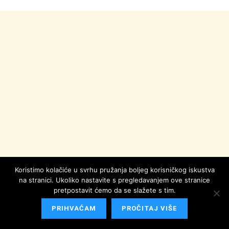
Koristimo kolačiće u svrhu pružanja boljeg korisničkog iskustva
na stranici. Ukoliko nastavite s pregledavanjem ove stranice
pretpostavit ćemo da se slažete s tim.
PRIHVAĆAM
PROČITAJ VIŠE