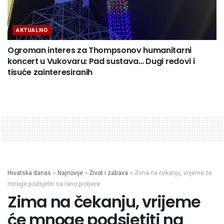
AKTUALNO
Ogroman interes za Thompsonov humanitarni
koncert u Vukovaru: Pad sustava… Dugi redovi i
tisuće zainteresiranih
Hrvatska danas
>
Najnovije
>
Život i zabava
>
Zima na čekanju, vrijeme će
mnoge podsjetiti na rano proljeće
Zima na čekanju, vrijeme
će mnoge podsjetiti na