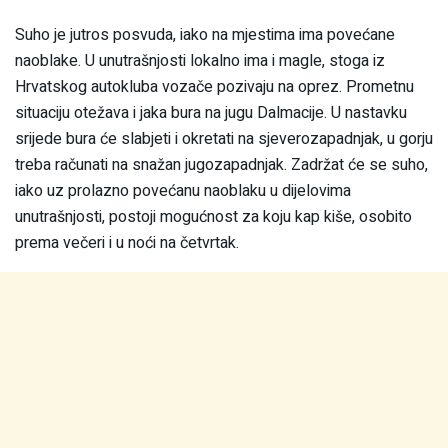
Suho je jutros posvuda, iako na mjestima ima povećane
naoblake. U unutrašnjosti lokalno ima i magle, stoga iz
Hrvatskog autokluba vozače pozivaju na oprez. Prometnu
situaciju otežava i jaka bura na jugu Dalmacije. U nastavku
srijede bura će slabjeti i okretati na sjeverozapadnjak, u gorju
treba računati na snažan jugozapadnjak. Zadržat će se suho,
iako uz prolazno povećanu naoblaku u dijelovima
unutrašnjosti, postoji mogućnost za koju kap kiše, osobito
prema večeri i u noći na četvrtak.