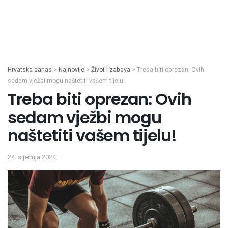
Hrvatska danas
>
Najnovije
>
Život i zabava
>
Treba biti oprezan: Ovih
sedam vježbi mogu naštetiti vašem tijelu!
Treba biti oprezan: Ovih
sedam vježbi mogu
naštetiti vašem tijelu!
24. siječnja 2024.