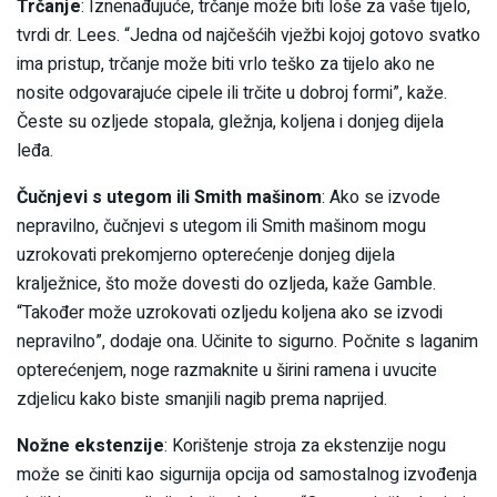
Trčanje
: Iznenađujuće, trčanje može biti loše za vaše tijelo,
tvrdi dr. Lees. “Jedna od najčešćih vježbi kojoj gotovo svatko
ima pristup, trčanje može biti vrlo teško za tijelo ako ne
nosite odgovarajuće cipele ili trčite u dobroj formi”, kaže.
Česte su ozljede stopala, gležnja, koljena i donjeg dijela
leđa.
Čučnjevi s utegom ili Smith mašinom
: Ako se izvode
nepravilno, čučnjevi s utegom ili Smith mašinom mogu
uzrokovati prekomjerno opterećenje donjeg dijela
kralježnice, što može dovesti do ozljeda, kaže Gamble.
“Također može uzrokovati ozljedu koljena ako se izvodi
nepravilno”, dodaje ona. Učinite to sigurno. Počnite s laganim
opterećenjem, noge razmaknite u širini ramena i uvucite
zdjelicu kako biste smanjili nagib prema naprijed.
Nožne ekstenzije
: Korištenje stroja za ekstenzije nogu
može se činiti kao sigurnija opcija od samostalnog izvođenja