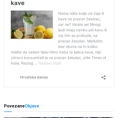
Povezane
Objave