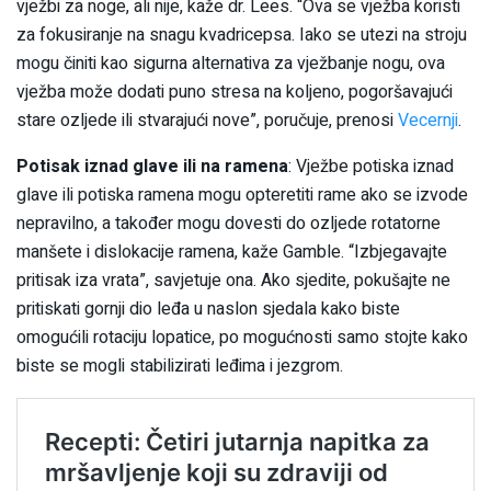
vježbi za noge, ali nije, kaže dr. Lees. “Ova se vježba koristi
za fokusiranje na snagu kvadricepsa. Iako se utezi na stroju
mogu činiti kao sigurna alternativa za vježbanje nogu, ova
vježba može dodati puno stresa na koljeno, pogoršavajući
stare ozljede ili stvarajući nove”, poručuje, prenosi
Vecernji
.
Potisak iznad glave ili na ramena
: Vježbe potiska iznad
glave ili potiska ramena mogu opteretiti rame ako se izvode
nepravilno, a također mogu dovesti do ozljede rotatorne
manšete i dislokacije ramena, kaže Gamble. “Izbjegavajte
pritisak iza vrata”, savjetuje ona. Ako sjedite, pokušajte ne
pritiskati gornji dio leđa u naslon sjedala kako biste
omogućili rotaciju lopatice, po mogućnosti samo stojte kako
biste se mogli stabilizirati leđima i jezgrom.