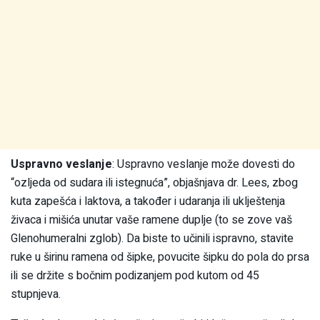
Uspravno veslanje
: Uspravno veslanje može dovesti do
“ozljeda od sudara ili istegnuća”, objašnjava dr. Lees, zbog
kuta zapešća i laktova, a također i udaranja ili uklještenja
živaca i mišića unutar vaše ramene duplje (to se zove vaš
Glenohumeralni zglob). Da biste to učinili ispravno, stavite
ruke u širinu ramena od šipke, povucite šipku do pola do prsa
ili se držite s bočnim podizanjem pod kutom od 45
stupnjeva.