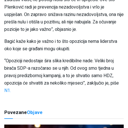
Plenković radi je prevencija nezadovoljstva i vrlo je
uspješan. On zapravo snižava razinu nezadovoljstva, ona nije
prešla nulu i otišla u pozitivu, ali nije nabujala. Za očuvanje
pozicije to je jako važno”, objasnio je.
Bagić kaže kako je važno i to što opozicija nema liderstva
oko koje se građani mogu okupiti.
“Opoziciji nedostaje šira slika kredibilne nade. Veliki broj
birača SDP-a razočarao se u njih. Od ovog smo tjedna u
pravoj predizbornoj kampanji, a to je shvatio samo HDZ,
opozicija će shvatiti za nekoliko mjeseci”, zaključio je, piše
N1.
Povezane
Objave