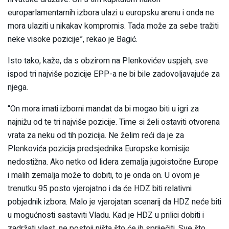
europarlamentarnih izbora ulazi u europsku arenu i onda ne
mora ulaziti u nikakav kompromis. Tada može za sebe tražiti
neke visoke pozicije”, rekao je Bagić.
Isto tako, kaže, da s obzirom na Plenkovićev uspjeh, sve
ispod tri najviše pozicije EPP-a ne bi bile zadovoljavajuće za
njega.
“On mora imati izborni mandat da bi mogao biti u igri za
najnižu od te tri najviše pozicije. Time si želi ostaviti otvorena
vrata za neku od tih pozicija. Ne želim reći da je za
Plenkovića pozicija predsjednika Europske komisije
nedostižna. Ako netko od lidera zemalja jugoistočne Europe
i malih zemalja može to dobiti, to je onda on. U ovom je
trenutku 95 posto vjerojatno i da će HDZ biti relativni
pobjednik izbora. Malo je vjerojatan scenarij da HDZ neće biti
u mogućnosti sastaviti Vladu. Kad je HDZ u prilici dobiti i
zadržati vlast, ne postoji ništa što će ih spriječiti. Sve što