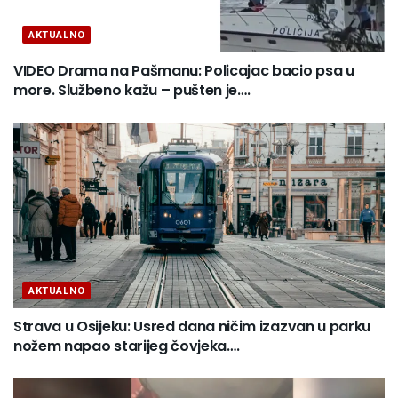
AKTUALNO
VIDEO Drama na Pašmanu: Policajac bacio psa u
more. Službeno kažu – pušten je….
AKTUALNO
Strava u Osijeku: Usred dana ničim izazvan u parku
nožem napao starijeg čovjeka….