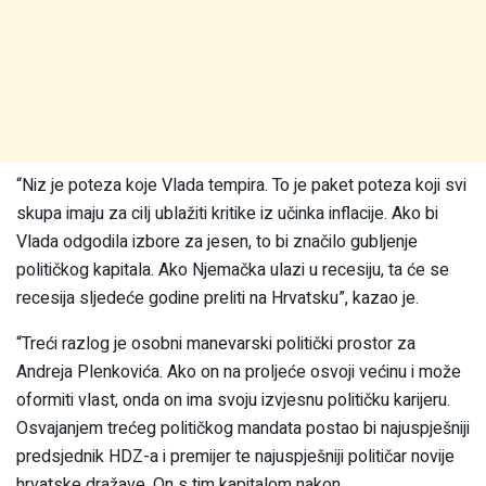
“Niz je poteza koje Vlada tempira. To je paket poteza koji svi
skupa imaju za cilj ublažiti kritike iz učinka inflacije. Ako bi
Vlada odgodila izbore za jesen, to bi značilo gubljenje
političkog kapitala. Ako Njemačka ulazi u recesiju, ta će se
recesija sljedeće godine preliti na Hrvatsku”, kazao je.
“Treći razlog je osobni manevarski politički prostor za
Andreja Plenkovića. Ako on na proljeće osvoji većinu i može
oformiti vlast, onda on ima svoju izvjesnu političku karijeru.
Osvajanjem trećeg političkog mandata postao bi najuspješniji
predsjednik HDZ-a i premijer te najuspješniji političar novije
hrvatske dražave. On s tim kapitalom nakon