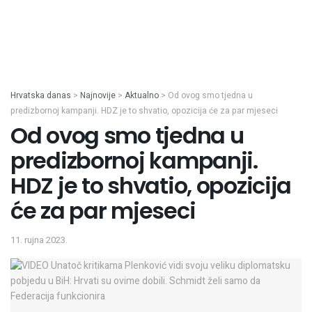
Hrvatska danas
>
Najnovije
>
Aktualno
>
Od ovog smo tjedna u
predizbornoj kampanji. HDZ je to shvatio, opozicija će za par mjeseci
Od ovog smo tjedna u
predizbornoj kampanji.
HDZ je to shvatio, opozicija
će za par mjeseci
11. rujna 2023.