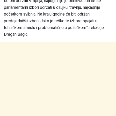
se oni održati 9. lipnja, najlogičnije je očekivati da će se
parlamentarni izbori održati u ožujku, travnju, najkasnije
početkom svibnja. Na kraju godine će biti održani
predsjednički izbori. Jako je teško te izbore spajati u
tehničkom smislu i problematično u političkom”, rekao je
Dragan Bagić.