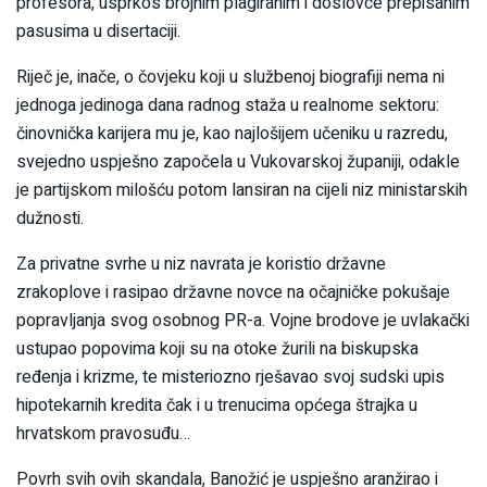
profesora, usprkos brojnim plagiranim i doslovce prepisanim
pasusima u disertaciji.
Riječ je, inače, o čovjeku koji u službenoj biografiji nema ni
jednoga jedinoga dana radnog staža u realnome sektoru:
činovnička karijera mu je, kao najlošijem učeniku u razredu,
svejedno uspješno započela u Vukovarskoj županiji, odakle
je partijskom milošću potom lansiran na cijeli niz ministarskih
dužnosti.
Za privatne svrhe u niz navrata je koristio državne
zrakoplove i rasipao državne novce na očajničke pokušaje
popravljanja svog osobnog PR-a. Vojne brodove je uvlakački
ustupao popovima koji su na otoke žurili na biskupska
ređenja i krizme, te misteriozno rješavao svoj sudski upis
hipotekarnih kredita čak i u trenucima općega štrajka u
hrvatskom pravosuđu…
Povrh svih ovih skandala, Banožić je uspješno aranžirao i