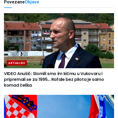
Povezane
Objave
AKTUALNO
VIDEO Anušić: Slomili smo im kičmu u Vukovaru i
pripremali se za 1995… Rafale bez pilota je samo
komad čelika