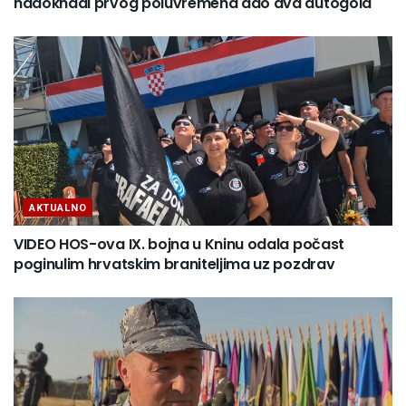
nadoknadi prvog poluvremena dao dva autogola
AKTUALNO
VIDEO HOS-ova IX. bojna u Kninu odala počast
poginulim hrvatskim braniteljima uz pozdrav