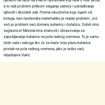
riješeno na način da imamo nastavnike koji rade u više škola,
a to radi problem prilikom slaganja satnice i usklađivanja
njihovih i školskih sati. Prema iskustvima koje čujem od
kolega, naći nastavnika matematike je realan problem. Još
veći je problem naći domara, kuharicu i čistačicu. Dobili smo
suglasnost Ministarstva znanosti i obrazovanja za
zapošljavanje kuharice na pola radnog vremena. To je samo
četiri sata i nekoga tko će za inače lošu plaću kuharice
pristati na pola radnog vremena, jako je teško naći,
objašnjava Vukić.