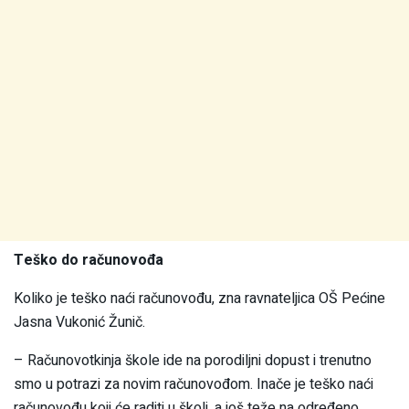
Teško do računovođa
Koliko je teško naći računovođu, zna ravnateljica OŠ Pećine
Jasna Vukonić Žunič.
– Računovotkinja škole ide na porodiljni dopust i trenutno
smo u potrazi za novim računovođom. Inače je teško naći
računovođu koji će raditi u školi, a još teže na određeno