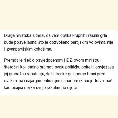
Draga hrvatska sitneži, da vam optika krupnih i rasnih grla
bude posve jasna: što je dozvoljeno partijskim volovima, nije
i izvanpartijskim kokošima.
Premda je riječ o osvjedočenom HDZ-ovom ministru-
štetočini koji stalno sramoti svoju političku obitelj i osvježava
joj grabežnu reputaciju, šef stranke ga uporno brani pred
svakim, pa i najargumentiranijim napadom iz susjedstva, baš
kao očajna majka svoje razulareno dijete.