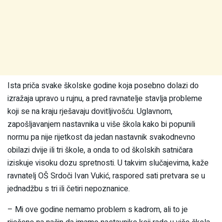
Ista priča svake školske godine koja posebno dolazi do
izražaja upravo u rujnu, a pred ravnatelje stavlja probleme
koji se na kraju rješavaju dovitljivošću. Uglavnom,
zapošljavanjem nastavnika u više škola kako bi popunili
normu pa nije rijetkost da jedan nastavnik svakodnevno
obilazi dvije ili tri škole, a onda to od školskih satničara
iziskuje visoku dozu spretnosti. U takvim slučajevima, kaže
ravnatelj OŠ Srdoči Ivan Vukić, raspored sati pretvara se u
jednadžbu s tri ili četiri nepoznanice.
– Mi ove godine nemamo problem s kadrom, ali to je