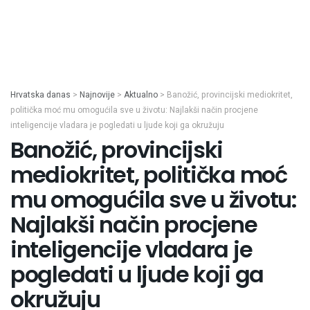
Hrvatska danas
>
Najnovije
>
Aktualno
>
Banožić, provincijski mediokritet,
politička moć mu omogućila sve u životu: Najlakši način procjene
inteligencije vladara je pogledati u ljude koji ga okružuju
Banožić, provincijski
mediokritet, politička moć
mu omogućila sve u životu:
Najlakši način procjene
inteligencije vladara je
pogledati u ljude koji ga
okružuju