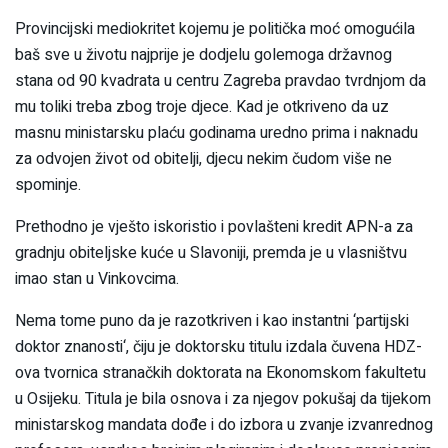
Provincijski mediokritet kojemu je politička moć omogućila
baš sve u životu najprije je dodjelu golemoga državnog
stana od 90 kvadrata u centru Zagreba pravdao tvrdnjom da
mu toliki treba zbog troje djece. Kad je otkriveno da uz
masnu ministarsku plaću godinama uredno prima i naknadu
za odvojen život od obitelji, djecu nekim čudom više ne
spominje.
Prethodno je vješto iskoristio i povlašteni kredit APN-a za
gradnju obiteljske kuće u Slavoniji, premda je u vlasništvu
imao stan u Vinkovcima.
Nema tome puno da je razotkriven i kao instantni ‘partijski
doktor znanosti‘, čiju je doktorsku titulu izdala čuvena HDZ-
ova tvornica stranačkih doktorata na Ekonomskom fakultetu
u Osijeku. Titula je bila osnova i za njegov pokušaj da tijekom
ministarskog mandata dođe i do izbora u zvanje izvanrednog