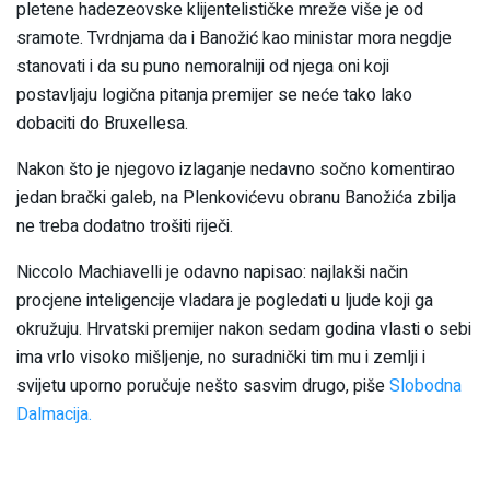
pletene hadezeovske klijentelističke mreže više je od
sramote. Tvrdnjama da i Banožić kao ministar mora negdje
stanovati i da su puno nemoralniji od njega oni koji
postavljaju logična pitanja premijer se neće tako lako
dobaciti do Bruxellesa.
Nakon što je njegovo izlaganje nedavno sočno komentirao
jedan brački galeb, na Plenkovićevu obranu Banožića zbilja
ne treba dodatno trošiti riječi.
Niccolo Machiavelli je odavno napisao: najlakši način
procjene inteligencije vladara je pogledati u ljude koji ga
okružuju. Hrvatski premijer nakon sedam godina vlasti o sebi
ima vrlo visoko mišljenje, no suradnički tim mu i zemlji i
svijetu uporno poručuje nešto sasvim drugo, piše
Slobodna
Dalmacija.