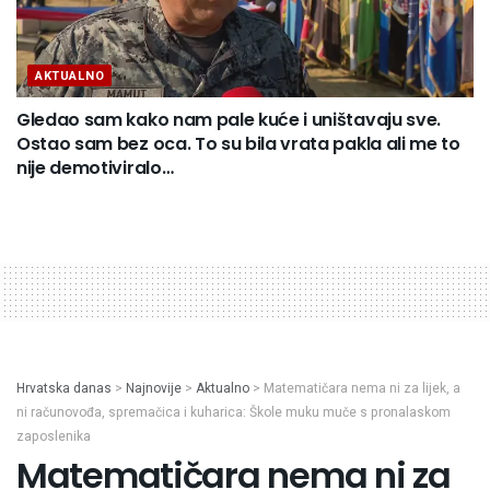
AKTUALNO
Gledao sam kako nam pale kuće i uništavaju sve.
Ostao sam bez oca. To su bila vrata pakla ali me to
nije demotiviralo…
Hrvatska danas
>
Najnovije
>
Aktualno
>
Matematičara nema ni za lijek, a
ni računovođa, spremačica i kuharica: Škole muku muče s pronalaskom
zaposlenika
Matematičara nema ni za