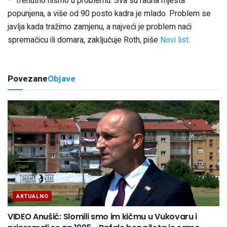
– Trenutno nismo u problemu. Sva su radna mjesta
popunjena, a više od 90 posto kadra je mlado. Problem se
javlja kada tražimo zamjenu, a najveći je problem naći
spremačicu ili domara, zaključuje Roth, piše
Novi list.
Povezane
Objave
AKTUALNO
VIDEO Anušić: Slomili smo im kičmu u Vukovaru i