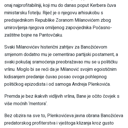
onaj najprofitabilniji, koji mu do danas poput Kerbera čuva
ministarsku fotelju. Riječ je o njegovu arhisukobu s
predsjednikom Republike Zoranom Milanovićem zbog
umirovljenja njegova omiljenog zapovjednika Počasno-
zaštitne bojne na Pantovčaku.
Svaki Milanovićev histerični zahtjev za Banožićevom
smjenom dodatno mu je cementirao partijski postament, a
svaki pokušaj sramoćenja preobražavao mu se u političku
vrlinu. Moglo bi se reći da je Milanović svojim egoističnim
kidisanjem predanije čuvao posao ovoga pohlepnog
političkog epizodista i od samoga Andreja Plenkovića.
Premda je bez ikakvih vidljivih vrlina, Bane je očito čovjek s
više moćnih ‘mentora‘.
Bez obzira na sve to, Plenkovićeva javna obrana Banožićeva
predatorskog profiterstva i vještoga klizanja kroz gusto