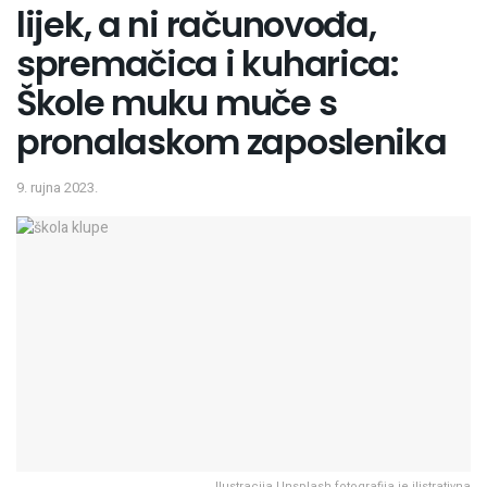
lijek, a ni računovođa,
spremačica i kuharica:
Škole muku muče s
pronalaskom zaposlenika
9. rujna 2023.
Ilustracija Unsplash fotografija je ilistrativna