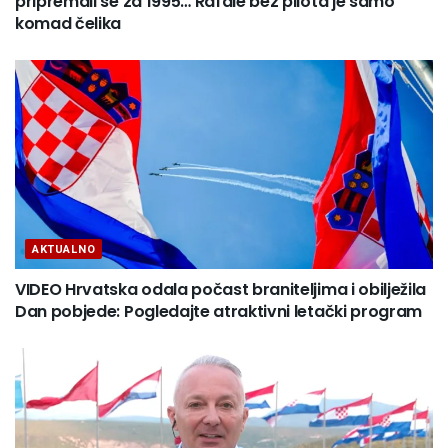
pripremali se za 1995… Rafale bez pilota je samo
komad čelika
AKTUALNO
VIDEO Hrvatska odala počast braniteljima i obilježila
Dan pobjede: Pogledajte atraktivni letački program