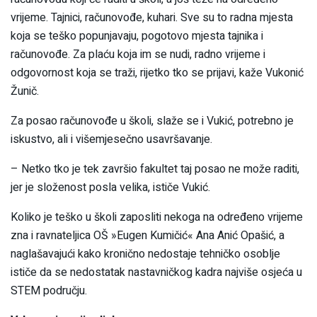
vrijeme. Tajnici, računovođe, kuhari. Sve su to radna mjesta
koja se teško popunjavaju, pogotovo mjesta tajnika i
računovođe. Za plaću koja im se nudi, radno vrijeme i
odgovornost koja se traži, rijetko tko se prijavi, kaže Vukonić
Žunič.
Za posao računovođe u školi, slaže se i Vukić, potrebno je
iskustvo, ali i višemjesečno usavršavanje.
– Netko tko je tek završio fakultet taj posao ne može raditi,
jer je složenost posla velika, ističe Vukić.
Koliko je teško u školi zaposliti nekoga na određeno vrijeme
zna i ravnateljica OŠ »Eugen Kumičić« Ana Anić Opašić, a
naglašavajući kako kronično nedostaje tehničko osoblje
ističe da se nedostatak nastavničkog kadra najviše osjeća u
STEM području.