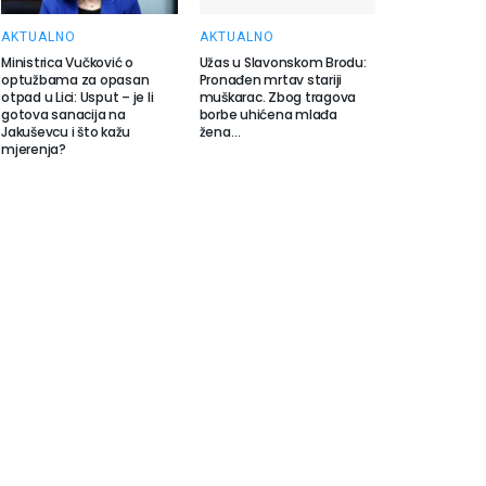
AKTUALNO
AKTUALNO
Ministrica Vučković o
Užas u Slavonskom Brodu:
optužbama za opasan
Pronađen mrtav stariji
otpad u Lici: Usput – je li
muškarac. Zbog tragova
gotova sanacija na
borbe uhićena mlađa
Jakuševcu i što kažu
žena…
mjerenja?