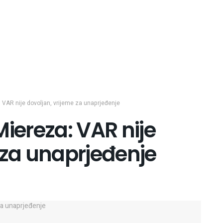
: VAR nije dovoljan, vrijeme za unaprjeđenje
Miereza: VAR nije
 za unaprjeđenje