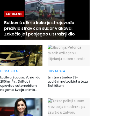
AKTUALNO
Butković otkrio kako je strojovođa
preživio stravičan sudar vlakova:
Zakočio je i pobjegao u stražnji dio
HRVATSKA
HRVATSKA
Ludilo u Zagorju: Vozio i do
Smrtno stradao 33-
280 km/h… Driftao i
godišnji motociklist u Lazu
upravljao automobilom
Bistričkom
nogama. Sve je snimio….