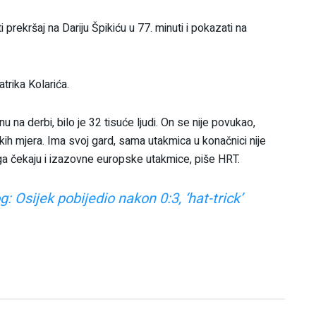
prekršaj na Dariju Špikiću u 77. minuti i pokazati na
trika Kolarića.
 na derbi, bilo je 32 tisuće ljudi. On se nije povukao,
skih mjera. Ima svoj gard, sama utakmica u konačnici nije
ga čekaju i izazovne europske utakmice, piše HRT.
 Osijek pobijedio nakon 0:3, ‘hat-trick’