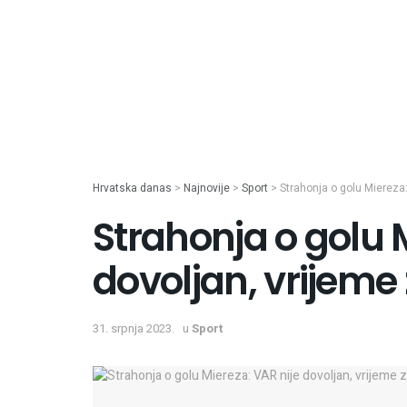
Hrvatska danas
>
Najnovije
>
Sport
>
Strahonja o golu Miereza
Strahonja o golu 
dovoljan, vrijeme
31. srpnja 2023.
u
Sport