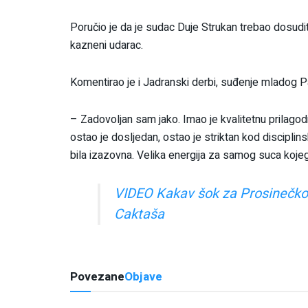
Poručio je da je sudac Duje Strukan trebao dosuditi 
kazneni udarac.
Komentirao je i Jadranski derbi, suđenje mladog Pa
– Zadovoljan sam jako. Imao je kvalitetnu prilagodnu
ostao je dosljedan, ostao je striktan kod disciplin
bila izazovna. Velika energija za samog suca koje
VIDEO Kakav šok za Prosinečkog:
Caktaša
Povezane
Objave