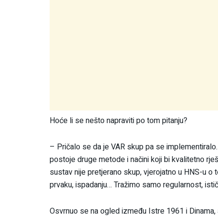
Hoće li se nešto napraviti po tom pitanju?
– Pričalo se da je VAR skup pa se implementiralo. P
postoje druge metode i načini koji bi kvalitetno rješ
sustav nije pretjerano skup, vjerojatno u HNS-u o
prvaku, ispadanju… Tražimo samo regularnost, istič
Osvrnuo se na ogled između Istre 1961 i Dinama, a 