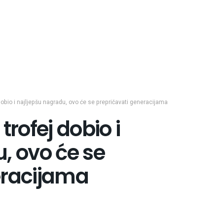
dobio i najljepšu nagradu, ovo će se prepričavati generacijama
trofej dobio i
, ovo će se
eracijama