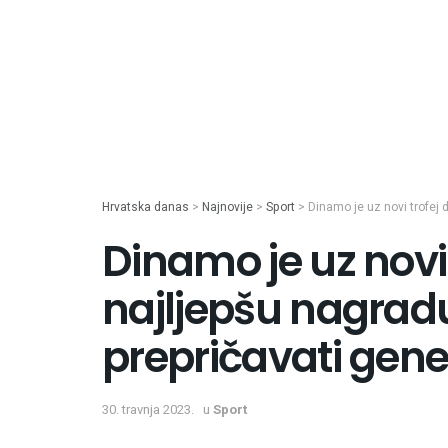
Hrvatska danas
>
Najnovije
>
Sport
>
Dinamo je uz novi trofej 
Dinamo je uz novi 
najljepšu nagradu
prepričavati gen
30. travnja 2023.
u
Sport