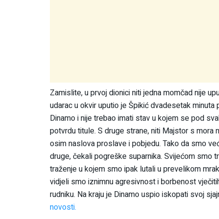
Zamislite, u prvoj dionici niti jedna momčad nije uput
udarac u okvir uputio je Špikić dvadesetak minuta p
Dinamo i nije trebao imati stav u kojem se pod svak
potvrdu titule. S druge strane, niti Majstor s mora n
osim naslova proslave i pobjedu. Tako da smo veći
druge, čekali pogreške suparnika. Svijećom smo tra
traženje u kojem smo ipak lutali u prevelikom mra
vidjeli smo iznimnu agresivnost i borbenost vječitih
rudniku. Na kraju je Dinamo uspio iskopati svoj sja
novosti.