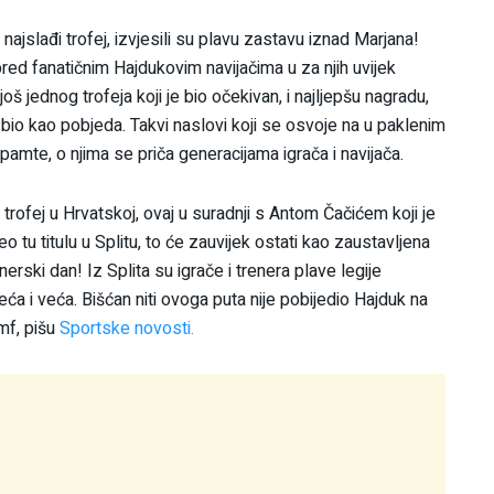
najslađi trofej, izvjesili su plavu zastavu iznad Marjana!
red fanatičnim Hajdukovim navijačima u za njih uvijek
oš jednog trofeja koji je bio očekivan, i najljepšu nagradu,
bio kao pobjeda. Takvi naslovi koji se osvoje na u paklenim
mte, o njima se priča generacijama igrača i navijača.
 trofej u Hrvatskoj, ovaj u suradnji s Antom Čačićem koji je
tu titulu u Splitu, to će zauvijek ostati kao zaustavljena
erski dan! Iz Splita su igrače i trenera plave legije
eća i veća. Bišćan niti ovoga puta nije pobijedio Hajduk na
umf, pišu
Sportske novosti.