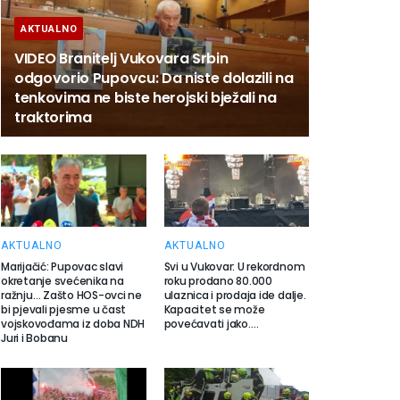
AKTUALNO
VIDEO Branitelj Vukovara Srbin
odgovorio Pupovcu: Da niste dolazili na
tenkovima ne biste herojski bježali na
traktorima
AKTUALNO
AKTUALNO
Marijačić: Pupovac slavi
Svi u Vukovar: U rekordnom
okretanje svećenika na
roku prodano 80.000
ražnju… Zašto HOS-ovci ne
ulaznica i prodaja ide dalje.
bi pjevali pjesme u čast
Kapacitet se može
vojskovođama iz doba NDH
povećavati jako….
Juri i Bobanu