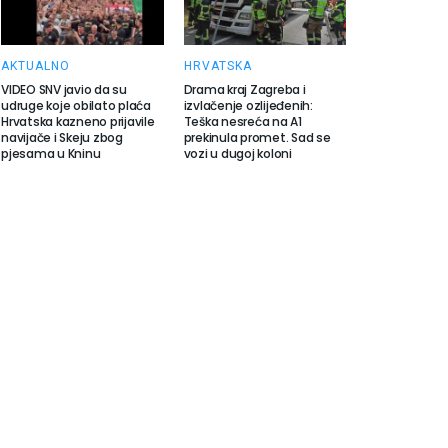
AKTUALNO
HRVATSKA
VIDEO SNV javio da su
Drama kraj Zagreba i
udruge koje obilato plaća
izvlačenje ozlijeđenih:
Hrvatska kazneno prijavile
Teška nesreća na A1
navijače i Skeju zbog
prekinula promet. Sad se
pjesama u Kninu
vozi u dugoj koloni