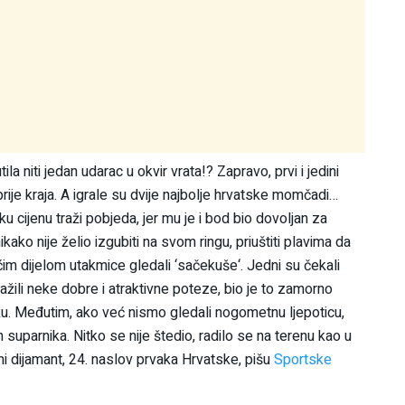
ila niti jedan udarac u okvir vrata!? Zapravo, prvi i jedini
rije kraja. A igrale su dvije najbolje hrvatske momčadi…
u cijenu traži pobjeda, jer mu je i bod bio dovoljan za
ikako nije želio izgubiti na svom ringu, priuštiti plavima da
m dijelom utakmice gledali ‘sačekuše‘. Jedni su čekali
žili neke dobre i atraktivne poteze, bio je to zamorno
ku. Međutim, ako već nismo gledali nogometnu ljepoticu,
 suparnika. Nitko se nije štedio, radilo se na terenu kao u
jni dijamant, 24. naslov prvaka Hrvatske, pišu
Sportske