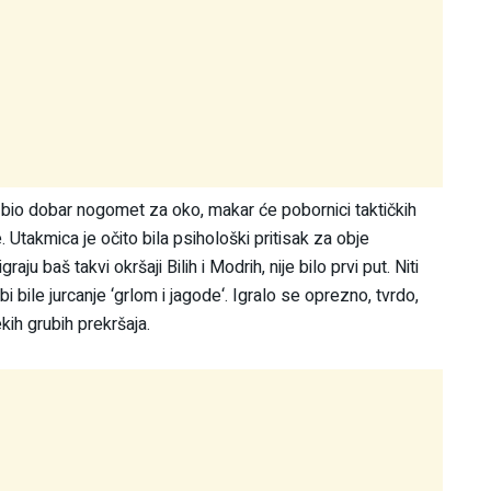
to bio dobar nogomet za oko, makar će pobornici taktičkih
Utakmica je očito bila psihološki pritisak za obje
u baš takvi okršaji Bilih i Modrih, nije bilo prvi put. Niti
 bi bile jurcanje ‘grlom i jagode‘. Igralo se oprezno, tvrdo,
ih grubih prekršaja.