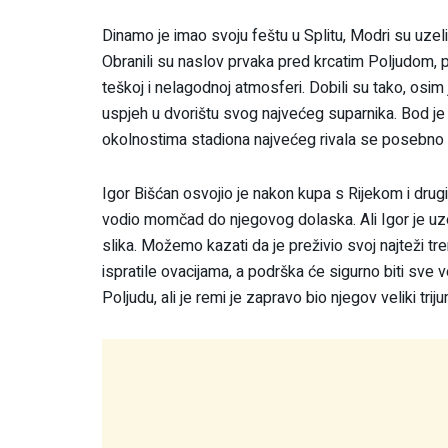
Dinamo je imao svoju feštu u Splitu, Modri su uzeli 
Obranili su naslov prvaka pred krcatim Poljudom, p
teškoj i nelagodnoj atmosferi. Dobili su tako, osim j
uspjeh u dvorištu svog najvećeg suparnika. Bod je 
okolnostima stadiona najvećeg rivala se posebno pa
Igor Bišćan osvojio je nakon kupa s Rijekom i drugi
vodio momčad do njegovog dolaska. Ali Igor je uzeo 
slika. Možemo kazati da je preživio svoj najteži tren
ispratile ovacijama, a podrška će sigurno biti sve v
Poljudu, ali je remi je zapravo bio njegov veliki trij