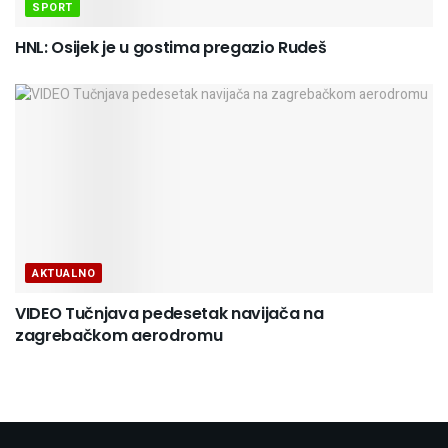
SPORT
HNL: Osijek je u gostima pregazio Rudeš
AKTUALNO
VIDEO Tučnjava pedesetak navijača na
zagrebačkom aerodromu