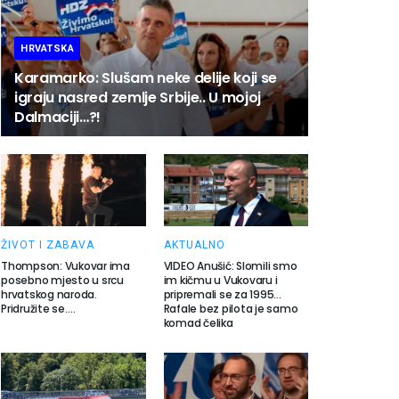
HRVATSKA
Karamarko: Slušam neke delije koji se
igraju nasred zemlje Srbije.. U mojoj
Dalmaciji…?!
ŽIVOT I ZABAVA
AKTUALNO
Thompson: Vukovar ima
VIDEO Anušić: Slomili smo
posebno mjesto u srcu
im kičmu u Vukovaru i
hrvatskog naroda.
pripremali se za 1995…
Pridružite se….
Rafale bez pilota je samo
komad čelika