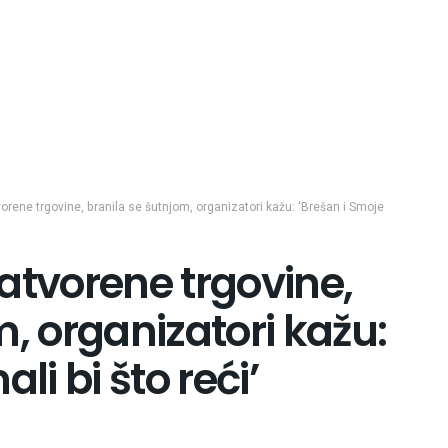
vorene trgovine, branila se šutnjom, organizatori kažu: ‘Brešan i Smoje
 zatvorene trgovine,
m, organizatori kažu:
li bi što reći’