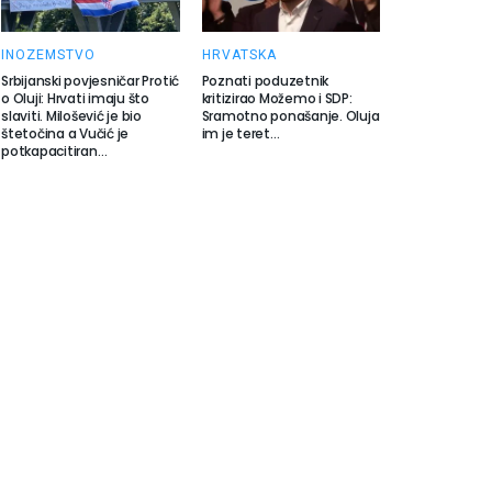
INOZEMSTVO
HRVATSKA
Srbijanski povjesničar Protić
Poznati poduzetnik
o Oluji: Hrvati imaju što
kritizirao Možemo i SDP:
slaviti. Milošević je bio
Sramotno ponašanje. Oluja
štetočina a Vučić je
im je teret…
potkapacitiran…