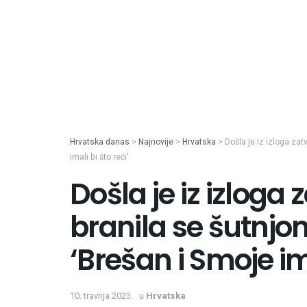
Hrvatska danas
>
Najnovije
>
Hrvatska
>
Došla je iz izloga zat
imali bi što reći’
Došla je iz izloga
branila se šutnjo
‘Brešan i Smoje ima
10. travnja 2023.
u
Hrvatska