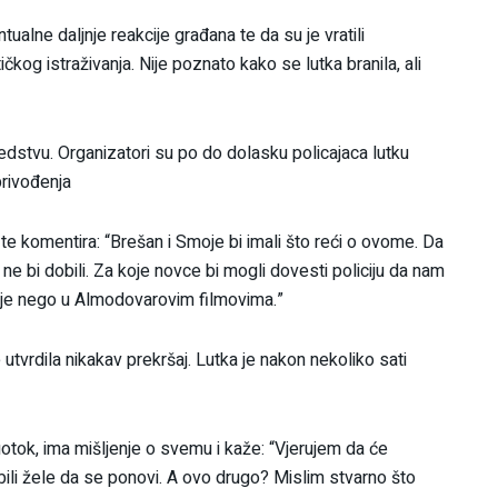
tualne daljnje reakcije građana te da su je vratili
g istraživanja. Nije poznato kako se lutka branila, ali
edstvu. Organizatori su po do dolasku policajaca lutku
 privođenja
te komentira: “Brešan i Smoje bi imali što reći o ovome. Da
o ne bi dobili. Za koje novce bi mogli dovesti policiju da nam
olje nego u Almodovarovim filmovima.”
je utvrdila nikakav prekršaj. Lutka je nakon nekoliko sati
tok, ima mišljenje o svemu i kaže: “Vjerujem da će
su bili žele da se ponovi. A ovo drugo? Mislim stvarno što