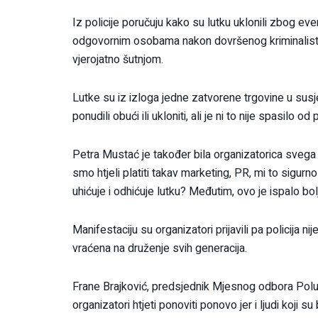
Iz policije poručuju kako su lutku uklonili zbog even
odgovornim osobama nakon dovršenog kriminalističko
vjerojatno šutnjom.
Lutke su iz izloga jedne zatvorene trgovine u susj
ponudili obući ili ukloniti, ali je ni to nije spasilo od
Petra Mustać je također bila organizatorica svega 
smo htjeli platiti takav marketing, PR, mi to sigurn
uhićuje i odhićuje lutku? Međutim, ovo je ispalo b
Manifestaciju su organizatori prijavili pa policija ni
vraćena na druženje svih generacija.
Frane Brajković, predsjednik Mjesnog odbora Poluo
organizatori htjeti ponoviti ponovo jer i ljudi koji 