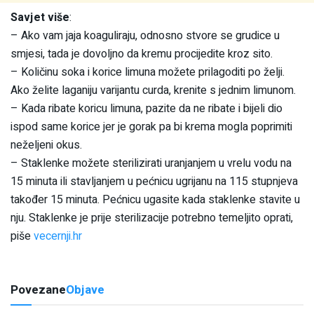
Savjet više
:
– Ako vam jaja koaguliraju, odnosno stvore se grudice u
smjesi, tada je dovoljno da kremu procijedite kroz sito.
– Količinu soka i korice limuna možete prilagoditi po želji.
Ako želite laganiju varijantu curda, krenite s jednim limunom.
– Kada ribate koricu limuna, pazite da ne ribate i bijeli dio
ispod same korice jer je gorak pa bi krema mogla poprimiti
neželjeni okus.
– Staklenke možete sterilizirati uranjanjem u vrelu vodu na
15 minuta ili stavljanjem u pećnicu ugrijanu na 115 stupnjeva
također 15 minuta. Pećnicu ugasite kada staklenke stavite u
nju. Staklenke je prije sterilizacije potrebno temeljito oprati,
piše
vecernji.hr
Povezane
Objave