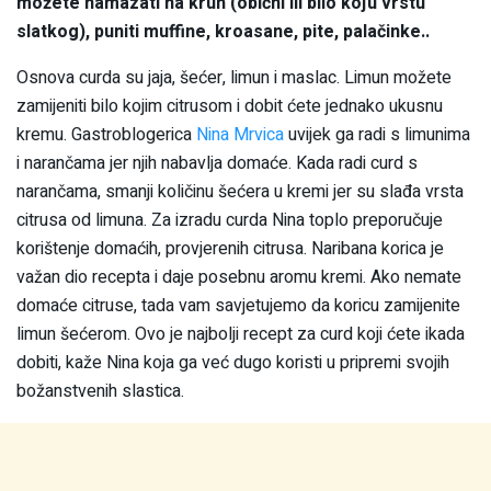
možete namazati na kruh (obični ili bilo koju vrstu
slatkog), puniti muffine, kroasane, pite, palačinke..
Osnova curda su jaja, šećer, limun i maslac. Limun možete
zamijeniti bilo kojim citrusom i dobit ćete jednako ukusnu
kremu. Gastroblogerica
Nina Mrvica
uvijek ga radi s limunima
i narančama jer njih nabavlja domaće. Kada radi curd s
narančama, smanji količinu šećera u kremi jer su slađa vrsta
citrusa od limuna. Za izradu curda Nina toplo preporučuje
korištenje domaćih, provjerenih citrusa. Naribana korica je
važan dio recepta i daje posebnu aromu kremi. Ako nemate
domaće citruse, tada vam savjetujemo da koricu zamijenite
limun šećerom. Ovo je najbolji recept za curd koji ćete ikada
dobiti, kaže Nina koja ga već dugo koristi u pripremi svojih
božanstvenih slastica.