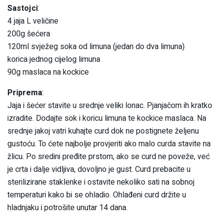
Sastojci
:
4 jaja L veličine
200g šećera
120ml svježeg soka od limuna (jedan do dva limuna)
korica jednog cijelog limuna
90g maslaca na kockice
Priprema
:
Jaja i šećer stavite u srednje veliki lonac. Pjanjačom ih kratko
izradite. Dodajte sok i koricu limuna te kockice maslaca. Na
srednje jakoj vatri kuhajte curd dok ne postignete željenu
gustoću. To ćete najbolje provjeriti ako malo curda stavite na
žlicu. Po sredini pređite prstom, ako se curd ne poveže, već
je crta i dalje vidljiva, dovoljno je gust. Curd prebacite u
sterilizirane staklenke i ostavite nekoliko sati na sobnoj
temperaturi kako bi se ohladio. Ohlađeni curd držite u
hladnjaku i potrošite unutar 14 dana.