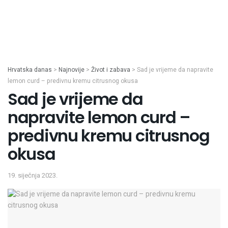
Hrvatska danas
>
Najnovije
>
Život i zabava
>
Sad je vrijeme da napravite
lemon curd – predivnu kremu citrusnog okusa
Sad je vrijeme da
napravite lemon curd –
predivnu kremu citrusnog
okusa
19. siječnja 2023.