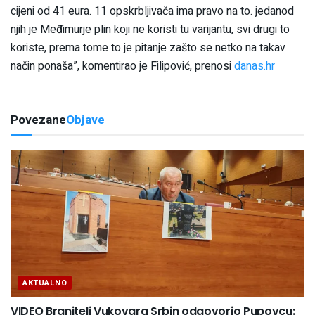
cijeni od 41 eura. 11 opskrbljivača ima pravo na to. jedanod
njih je Međimurje plin koji ne koristi tu varijantu, svi drugi to
koriste, prema tome to je pitanje zašto se netko na takav
način ponaša”, komentirao je Filipović, prenosi
danas.hr
Povezane
Objave
AKTUALNO
VIDEO Branitelj Vukovara Srbin odgovorio Pupovcu: