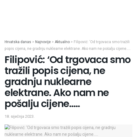
Hrvatska danas
>
Najnovije
>
Aktualno
>
Filipović: ‘Od trgovaca smo tražili
popis cijena, ne gradnju nuklearne elektrane. Ako nam ne pošalju cijene…..
Filipović: ‘Od trgovaca smo
tražili popis cijena, ne
gradnju nuklearne
elektrane. Ako nam ne
pošalju cijene…..
18. siječnja 2023.