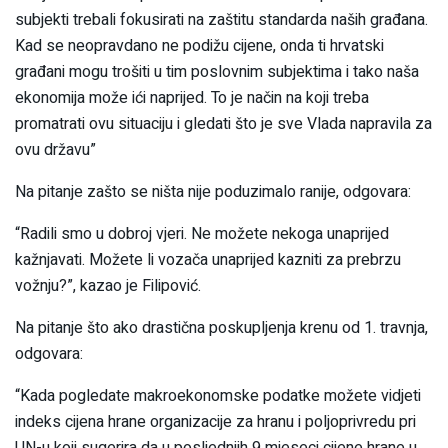
subjekti trebali fokusirati na zaštitu standarda naših građana.
Kad se neopravdano ne podižu cijene, onda ti hrvatski
građani mogu trošiti u tim poslovnim subjektima i tako naša
ekonomija može ići naprijed. To je način na koji treba
promatrati ovu situaciju i gledati što je sve Vlada napravila za
ovu državu”
Na pitanje zašto se ništa nije poduzimalo ranije, odgovara:
“Radili smo u dobroj vjeri. Ne možete nekoga unaprijed
kažnjavati. Možete li vozača unaprijed kazniti za prebrzu
vožnju?”, kazao je Filipović.
Na pitanje što ako drastična poskupljenja krenu od 1. travnja,
odgovara:
“Kada pogledate makroekonomske podatke možete vidjeti
indeks cijena hrane organizacije za hranu i poljoprivredu pri
UN-u koji sugerira da u posljednjih 9 mjeseci cijene hrane u