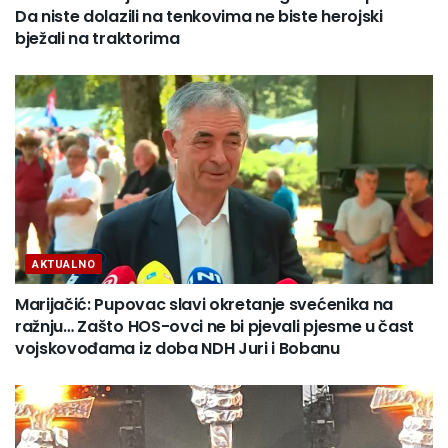
Da niste dolazili na tenkovima ne biste herojski
bježali na traktorima
AKTUALNO
Marijačić: Pupovac slavi okretanje svećenika na
ražnju… Zašto HOS-ovci ne bi pjevali pjesme u čast
vojskovođama iz doba NDH Juri i Bobanu