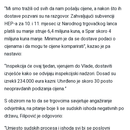
“Mi smo tražili od svih da nam pošalju cijene, a nakon što ih
dostave pozvani su na razgovor. Zahvaljujući subvenciji
HEP-a za 10. i 11. mjesec iz Narodnog trgovačkog lanca
platili su manje struje 6,4 milijuna kuna, a Spar skoro 4
milijuna kuna manje. Minimum je da se dostave podaci o
cijenama i da mogu te cijene komparirati”, kazao je pa
nastavio:
“Inspekcija će ovaj tjedan, vjerujem do Vlade, dostaviti
izvješće kako se odvijaju inspekcijski nadzori. Dosad su
izrekli 234.000 eura kazni. Utvrđeno je skoro 30 posto
neopravdanih podizanja cijena.”
S obzirom na to da se trgovcima savjetuje angažiranje
odvjetnika, na pitanje boje li se sudskih ishoda negativnih po
državu, Filipović je odgovorio:
“Umjesto sudskih procesa i ishoda svi bi se poslovni