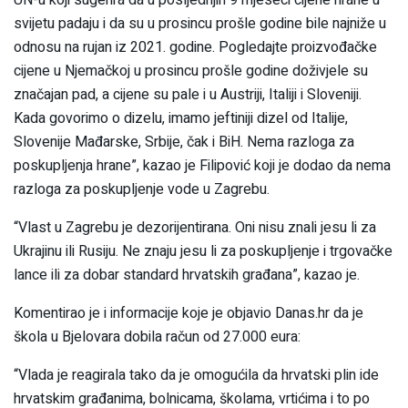
svijetu padaju i da su u prosincu prošle godine bile najniže u
odnosu na rujan iz 2021. godine. Pogledajte proizvođačke
cijene u Njemačkoj u prosincu prošle godine doživjele su
značajan pad, a cijene su pale i u Austriji, Italiji i Sloveniji.
Kada govorimo o dizelu, imamo jeftiniji dizel od Italije,
Slovenije Mađarske, Srbije, čak i BiH. Nema razloga za
poskupljenja hrane”, kazao je Filipović koji je dodao da nema
razloga za poskupljenje vode u Zagrebu.
“Vlast u Zagrebu je dezorijentirana. Oni nisu znali jesu li za
Ukrajinu ili Rusiju. Ne znaju jesu li za poskupljenje i trgovačke
lance ili za dobar standard hrvatskih građana”, kazao je.
Komentirao je i informacije koje je objavio Danas.hr da je
škola u Bjelovara dobila račun od 27.000 eura:
“Vlada je reagirala tako da je omogućila da hrvatski plin ide
hrvatskim građanima, bolnicama, školama, vrtićima i to po