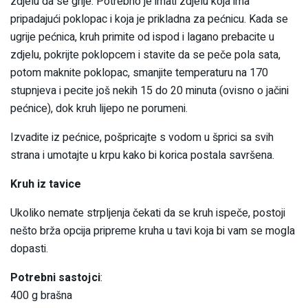
zdjelu da se grije. Potrebno je imati zdjelu koja ima
pripadajući poklopac i koja je prikladna za pećnicu. Kada se
ugrije pećnica, kruh primite od ispod i lagano prebacite u
zdjelu, pokrijte poklopcem i stavite da se peče pola sata,
potom maknite poklopac, smanjite temperaturu na 170
stupnjeva i pecite još nekih 15 do 20 minuta (ovisno o jačini
pećnice), dok kruh lijepo ne porumeni.
Izvadite iz pećnice, pošpricajte s vodom u šprici sa svih
strana i umotajte u krpu kako bi korica postala savršena.
Kruh iz tavice
Ukoliko nemate strpljenja čekati da se kruh ispeče, postoji
nešto brža opcija pripreme kruha u tavi koja bi vam se mogla
dopasti.
Potrebni sastojci
:
400 g brašna