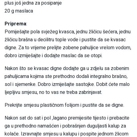
plus još jedna za posipanje
20 g maslaca
Priprema
:
Pomiješajte pola svježeg kvasca, jednu žličicu šećera, jednu
žličicu brašna u decilitru tople vode i pustite da se kvasac
digne. Za to vrijeme prelijte zobene pahuljice vrelom vodom,
dobro izmiješajte i dodajte maslac da se otopi.
Nakon što se kvasac digne dodajte ga u zdjelu sa zobenim
pahuljicama kojima ste prethodno dodali integralno brašno,
sol i sjemenke. Dobro izmiješajte sastojke. Dobit ćete malo
ljepljivu smjesu, no to vas ne treba zabrinjavat.
Prekrijte smjesu plastičnom folijom i pustite da se digne.
Nakon sat do sat i pol ,lagano premijesite tijesto i prebacite
ga u prethodno namašćen i pobrašnjen duguljasti kalup za
kolače. Izravnajte smjesu u kalupu i pospite jednom žlicom