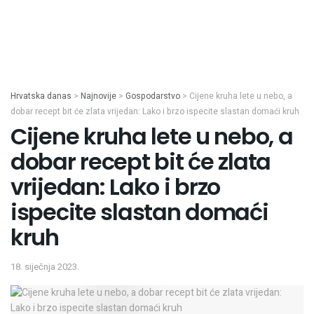
Hrvatska danas
>
Najnovije
>
Gospodarstvo
>
Cijene kruha lete u nebo, a
dobar recept bit će zlata vrijedan: Lako i brzo ispecite slastan domaći kruh
Cijene kruha lete u nebo, a
dobar recept bit će zlata
vrijedan: Lako i brzo
ispecite slastan domaći
kruh
18. siječnja 2023.