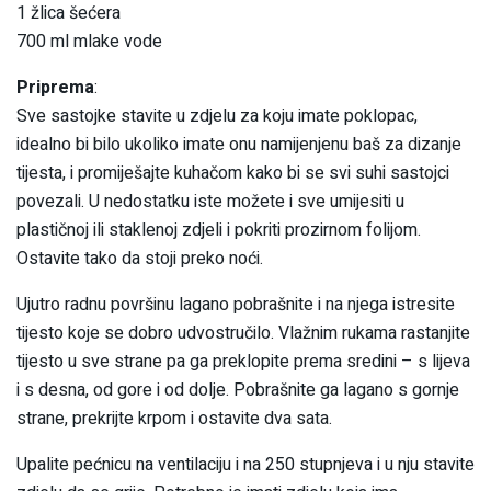
1 žlica šećera
700 ml mlake vode
Priprema
:
Sve sastojke stavite u zdjelu za koju imate poklopac,
idealno bi bilo ukoliko imate onu namijenjenu baš za dizanje
tijesta, i promiješajte kuhačom kako bi se svi suhi sastojci
povezali. U nedostatku iste možete i sve umijesiti u
plastičnoj ili staklenoj zdjeli i pokriti prozirnom folijom.
Ostavite tako da stoji preko noći.
Ujutro radnu površinu lagano pobrašnite i na njega istresite
tijesto koje se dobro udvostručilo. Vlažnim rukama rastanjite
tijesto u sve strane pa ga preklopite prema sredini – s lijeva
i s desna, od gore i od dolje. Pobrašnite ga lagano s gornje
strane, prekrijte krpom i ostavite dva sata.
Upalite pećnicu na ventilaciju i na 250 stupnjeva i u nju stavite