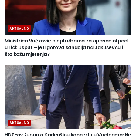
AKTUALNO
Ministrica Vučković o optužbama za opasan otpad
u Lici: Usput – je li gotova sanacija na Jakuševcu i
što kažu mjerenja?
AKTUALNO
HDZ-ov župan o Karleušinu koncertu u Vodicama: Ne