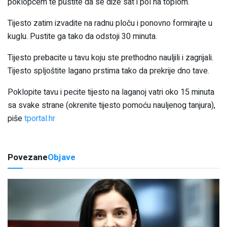
poklopcem te pustite da se diže sat i pol na toplom.
Tijesto zatim izvadite na radnu ploču i ponovno formirajte u
kuglu. Pustite ga tako da odstoji 30 minuta.
Tijesto prebacite u tavu koju ste prethodno nauljili i zagrijali.
Tijesto spljoštite lagano prstima tako da prekrije dno tave.
Poklopite tavu i pecite tijesto na laganoj vatri oko 15 minuta
sa svake strane (okrenite tijesto pomoću nauljenog tanjura),
piše
tportal.hr
Povezane
Objave