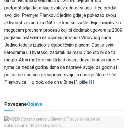
da će INA ili nastaviti raditi u tržišnim uvjetima, što
pretpostavlja da ostaje ovakav odnos snaga, ili će prodati
svoj dio. Premijer Plenković jedino gdje je pokazao svoju
aktivnost vezano za INA-u je kad su izašle dvije inicijative o
mogućem pravnom procesu koji bi dodatak ugovora iz 2009.
poglasio ništavnim na osnovu presude Vrhovnog suda.
Jedino tada je izašao s dijaboličnim planom. Dao je svim
katedrama u Hrvatskoj zadatak da malo vide što bi se tu
moglo. Ali vi možete misliti kad osam, devet timova rade –
njima će trebati godinu dana da naprave svoje, pa godinu i
pol da se sastanu pa naprave svoje, a onda je što se tiče
Plenkovića – aj bok, ode on u Brisel.”, piše
N1
.
Povezane
Objave