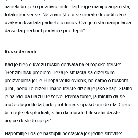
na neki broj oko pozitivne nule. Taj broj je manipulacija čista,
totalni nonsense. Ne znam što bi se moralo dogoditi da iz
ovakvog kvartala padnete u minus. Ovo je čista manipulacija
da se taj predmet podvuče pod tepih”.
Ruski derivati
Kad je riječ o uvozu ruskih derivata na europsko tržište:
“Benzini nisu problem. Teža je situacija sa dizelskim
proizvodima jer je Europa veliki ovisnik, ne samo o ruskom
plinu, nego i o dizelu. Inače tržište dizela je jako knap. Stalno
je na ivici da ulazi u rezerve. Prema tome, ja mislim da se
može dogoditi da bude problema s opskrbom dizela. Cijene
bi mogle eksplodirati, s tim da morate biti sretni da ste
uopće došli do njega.”
Napominje i da će nastupiti nestašica još jedne sirovine: