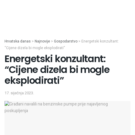
Hrvatska danas
>
Najnovije
>
Gospodarstvo
>
Energetski konzultant:
“Cijene dizela bi mogle eksplodirati”
Energetski konzultant:
“Cijene dizela bi mogle
eksplodirati”
17. siječnja 2023.