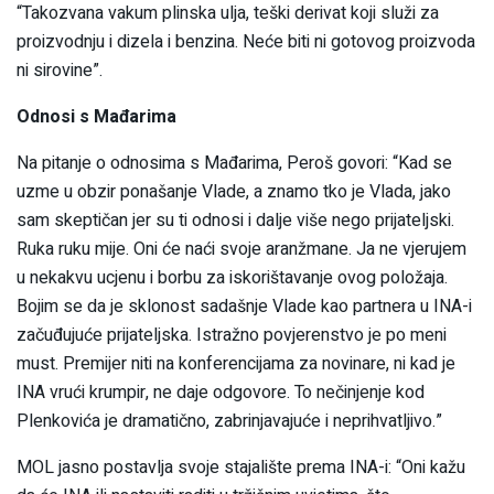
“Takozvana vakum plinska ulja, teški derivat koji služi za
proizvodnju i dizela i benzina. Neće biti ni gotovog proizvoda
ni sirovine”.
Odnosi s Mađarima
Na pitanje o odnosima s Mađarima, Peroš govori: “Kad se
uzme u obzir ponašanje Vlade, a znamo tko je Vlada, jako
sam skeptičan jer su ti odnosi i dalje više nego prijateljski.
Ruka ruku mije. Oni će naći svoje aranžmane. Ja ne vjerujem
u nekakvu ucjenu i borbu za iskorištavanje ovog položaja.
Bojim se da je sklonost sadašnje Vlade kao partnera u INA-i
začuđujuće prijateljska. Istražno povjerenstvo je po meni
must. Premijer niti na konferencijama za novinare, ni kad je
INA vrući krumpir, ne daje odgovore. To nečinjenje kod
Plenkovića je dramatično, zabrinjavajuće i neprihvatljivo.”
MOL jasno postavlja svoje stajalište prema INA-i: “Oni kažu