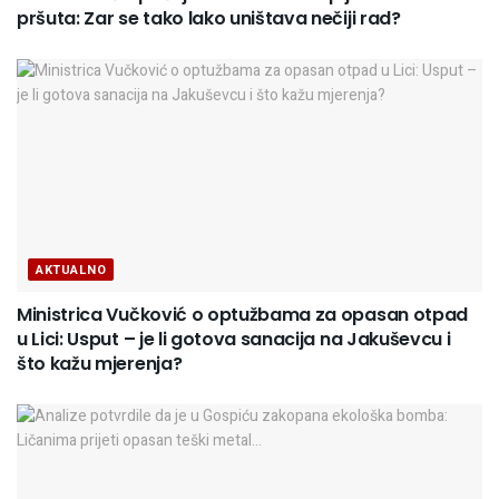
pršuta: Zar se tako lako uništava nečiji rad?
AKTUALNO
Ministrica Vučković o optužbama za opasan otpad
u Lici: Usput – je li gotova sanacija na Jakuševcu i
što kažu mjerenja?