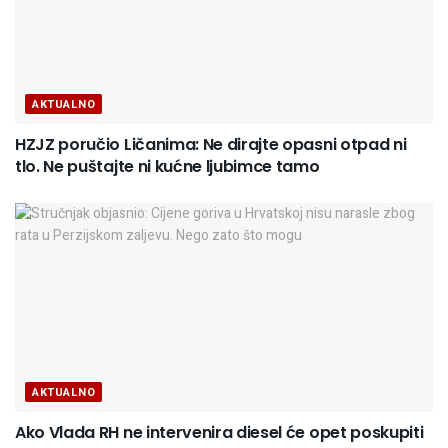
AKTUALNO
HZJZ poručio Ličanima: Ne dirajte opasni otpad ni
tlo. Ne puštajte ni kućne ljubimce tamo
AKTUALNO
Ako Vlada RH ne intervenira diesel će opet poskupiti