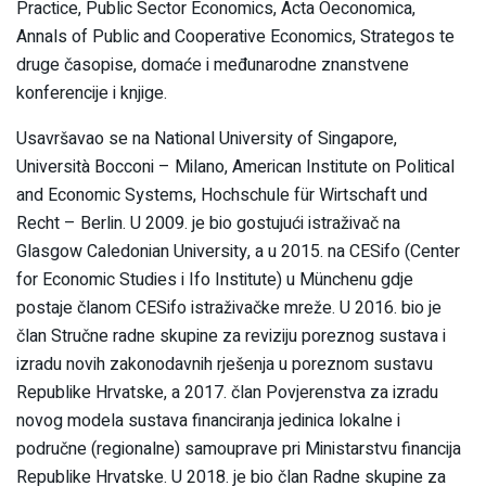
Practice, Public Sector Economics, Acta Oeconomica,
Annals of Public and Cooperative Economics, Strategos te
druge časopise, domaće i međunarodne znanstvene
konferencije i knjige.
Usavršavao se na National University of Singapore,
Università Bocconi – Milano, American Institute on Political
and Economic Systems, Hochschule für Wirtschaft und
Recht – Berlin. U 2009. je bio gostujući istraživač na
Glasgow Caledonian University, a u 2015. na CESifo (Center
for Economic Studies i Ifo Institute) u Münchenu gdje
postaje članom CESifo istraživačke mreže. U 2016. bio je
član Stručne radne skupine za reviziju poreznog sustava i
izradu novih zakonodavnih rješenja u poreznom sustavu
Republike Hrvatske, a 2017. član Povjerenstva za izradu
novog modela sustava financiranja jedinica lokalne i
područne (regionalne) samouprave pri Ministarstvu financija
Republike Hrvatske. U 2018. je bio član Radne skupine za