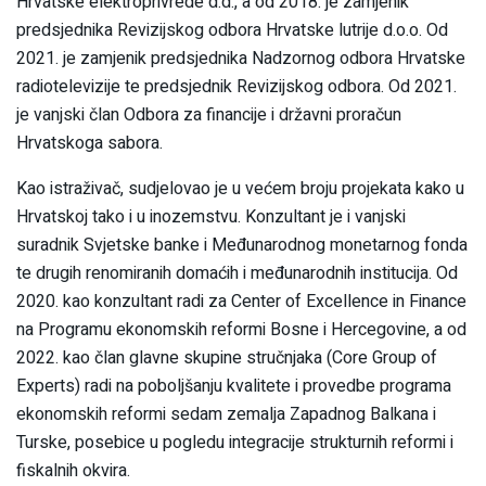
Hrvatske elektroprivrede d.d., a od 2018. je zamjenik
predsjednika Revizijskog odbora Hrvatske lutrije d.o.o. Od
2021. je zamjenik predsjednika Nadzornog odbora Hrvatske
radiotelevizije te predsjednik Revizijskog odbora. Od 2021.
je vanjski član Odbora za financije i državni proračun
Hrvatskoga sabora.
Kao istraživač, sudjelovao je u većem broju projekata kako u
Hrvatskoj tako i u inozemstvu. Konzultant je i vanjski
suradnik Svjetske banke i Međunarodnog monetarnog fonda
te drugih renomiranih domaćih i međunarodnih institucija. Od
2020. kao konzultant radi za Center of Excellence in Finance
na Programu ekonomskih reformi Bosne i Hercegovine, a od
2022. kao član glavne skupine stručnjaka (Core Group of
Experts) radi na poboljšanju kvalitete i provedbe programa
ekonomskih reformi sedam zemalja Zapadnog Balkana i
Turske, posebice u pogledu integracije strukturnih reformi i
fiskalnih okvira.