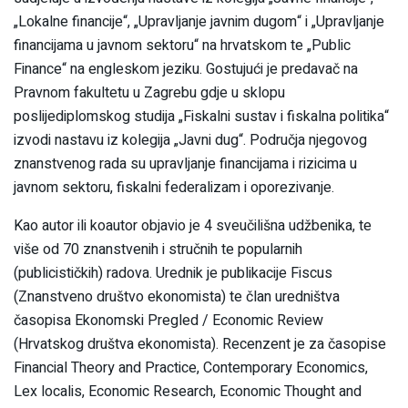
„Lokalne financije“, „Upravljanje javnim dugom“ i „Upravljanje
financijama u javnom sektoru“ na hrvatskom te „Public
Finance“ na engleskom jeziku. Gostujući je predavač na
Pravnom fakultetu u Zagrebu gdje u sklopu
poslijediplomskog studija „Fiskalni sustav i fiskalna politika“
izvodi nastavu iz kolegija „Javni dug“. Područja njegovog
znanstvenog rada su upravljanje financijama i rizicima u
javnom sektoru, fiskalni federalizam i oporezivanje.
Kao autor ili koautor objavio je 4 sveučilišna udžbenika, te
više od 70 znanstvenih i stručnih te popularnih
(publicističkih) radova. Urednik je publikacije Fiscus
(Znanstveno društvo ekonomista) te član uredništva
časopisa Ekonomski Pregled / Economic Review
(Hrvatskog društva ekonomista). Recenzent je za časopise
Financial Theory and Practice, Contemporary Economics,
Lex localis, Economic Research, Economic Thought and