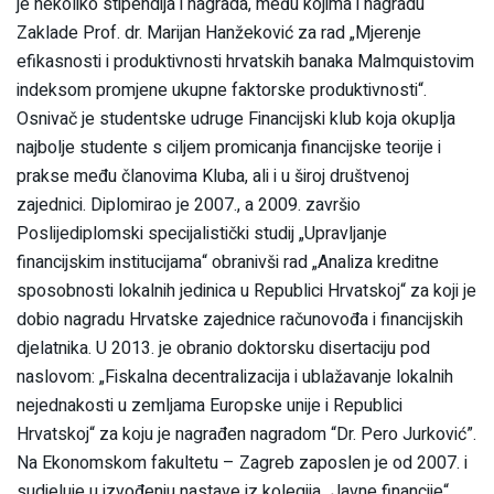
je nekoliko stipendija i nagrada, među kojima i nagradu
Zaklade Prof. dr. Marijan Hanžeković za rad „Mjerenje
efikasnosti i produktivnosti hrvatskih banaka Malmquistovim
indeksom promjene ukupne faktorske produktivnosti“.
Osnivač je studentske udruge Financijski klub koja okuplja
najbolje studente s ciljem promicanja financijske teorije i
prakse među članovima Kluba, ali i u široj društvenoj
zajednici. Diplomirao je 2007., a 2009. završio
Poslijediplomski specijalistički studij „Upravljanje
financijskim institucijama“ obranivši rad „Analiza kreditne
sposobnosti lokalnih jedinica u Republici Hrvatskoj“ za koji je
dobio nagradu Hrvatske zajednice računovođa i financijskih
djelatnika. U 2013. je obranio doktorsku disertaciju pod
naslovom: „Fiskalna decentralizacija i ublažavanje lokalnih
nejednakosti u zemljama Europske unije i Republici
Hrvatskoj“ za koju je nagrađen nagradom “Dr. Pero Jurković”.
Na Ekonomskom fakultetu – Zagreb zaposlen je od 2007. i
sudjeluje u izvođenju nastave iz kolegija „Javne financije“,