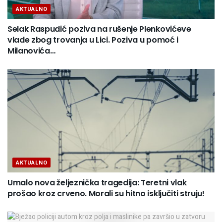
AKTUALNO
Selak Raspudić poziva na rušenje Plenkovićeve
vlade zbog trovanja u Lici. Poziva u pomoć i
Milanovića…
AKTUALNO
Umalo nova željeznička tragedija: Teretni vlak
prošao kroz crveno. Morali su hitno isključiti struju!