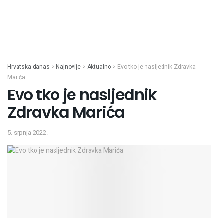
Hrvatska danas
>
Najnovije
>
Aktualno
>
Evo tko je nasljednik Zdravka
Marića
Evo tko je nasljednik
Zdravka Marića
5. srpnja 2022.