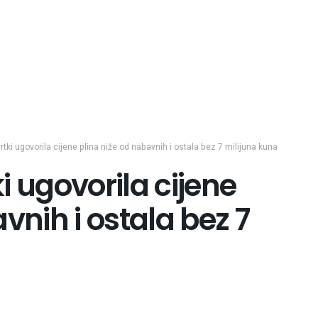
vrtki ugovorila cijene plina niže od nabavnih i ostala bez 7 milijuna kuna
ki ugovorila cijene
vnih i ostala bez 7