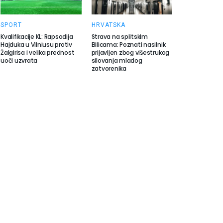
SPORT
HRVATSKA
Kvalifikacije KL: Rapsodija
Strava na splitskim
Hajduka u Vilniusu protiv
Bilicama: Poznati nasilnik
Žalgirisa i velika prednost
prijavljen zbog višestrukog
uoči uzvrata
silovanja mladog
zatvorenika