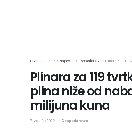
Hrvatska danas
>
Najnovije
>
Gospodarstvo
>
Plinara za 119 t
Plinara za 119 tvrt
plina niže od naba
milijuna kuna
7. veljače 2022.
u
Gospodarstvo