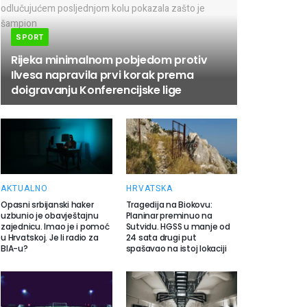
SPORT
Rijeka minimalnom pobjedom protiv
Ilvesa napravila prvi korak prema
doigravanju Konferencijske lige
AKTUALNO
HRVATSKA
Opasni srbijanski haker
Tragedija na Biokovu:
uzbunio je obavještajnu
Planinar preminuo na
zajednicu. Imao je i pomoć
Sutvidu. HGSS u manje od
u Hrvatskoj. Je li radio za
24 sata drugi put
BIA-u?
spašavao na istoj lokaciji