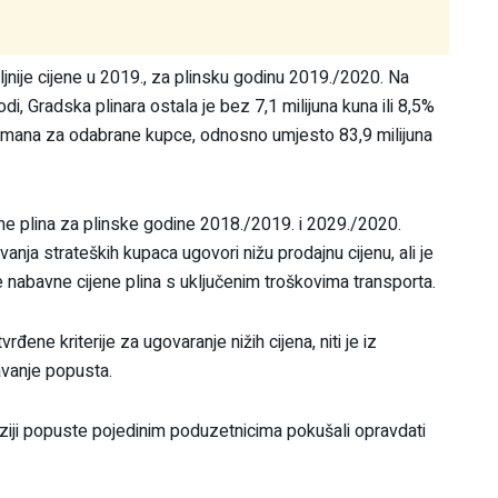
nije cijene u 2019., za plinsku godinu 2019./2020. Na
di, Gradska plinara ostala je bez 7,1 milijuna kuna ili 8,5%
tretmana za odabrane kupce, odnosno umjesto 83,9 milijuna
ne plina za plinske godine 2018./2019. i 2029./2020.
nja strateških kupaca ugovori nižu prodajnu cijenu, ali je
 nabavne cijene plina s uključenim troškovima transporta.
ene kriterije za ugovaranje nižih cijena, niti je iz
ravanje popusta.
iziji popuste pojedinim poduzetnicima pokušali opravdati