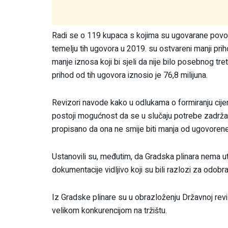
Radi se o 119 kupaca s kojima su ugovarane povolj
temelju tih ugovora u 2019. su ostvareni manji priho
manje iznosa koji bi sjeli da nije bilo posebnog 
prihod od tih ugovora iznosio je 76,8 milijuna.
Revizori navode kako u odlukama o formiranju cije
postoji mogućnost da se u slučaju potrebe zadržava
propisano da ona ne smije biti manja od ugovorene
Ustanovili su, međutim, da Gradska plinara nema utvrđ
dokumentacije vidljivo koji su bili razlozi za odob
Iz Gradske plinare su u obrazloženju Državnoj rev
velikom konkurencijom na tržištu.