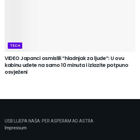
TECH
VIDEO Japanci osmislili “hladnjak za ljude”: U ovu
kabinu uđete na samo 10 minuta i izlazite potpuno
osvježeni
USB LIJEPA NAŠA: PER ASPERAM AD ASTRA
Impressum