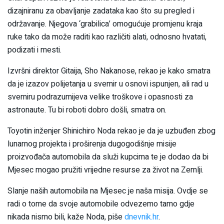
dizajniranu za obavljanje zadataka kao što su pregled i
održavanje. Njegova ‘grabilica’ omogućuje promjenu kraja
ruke tako da može raditi kao različiti alati, odnosno hvatati,
podizati i mesti.
Izvršni direktor Gitaija, Sho Nakanose, rekao je kako smatra
da je izazov polijetanja u svemir u osnovi ispunjen, ali rad u
svemiru podrazumijeva velike troškove i opasnosti za
astronaute. Tu bi roboti dobro došli, smatra on.
Toyotin inženjer Shinichiro Noda rekao je da je uzbuđen zbog
lunarnog projekta i proširenja dugogodišnje misije
proizvođača automobila da služi kupcima te je dodao da bi
Mjesec mogao pružiti vrijedne resurse za život na Zemlji.
Slanje naših automobila na Mjesec je naša misija. Ovdje se
radi o tome da svoje automobile odvezemo tamo gdje
nikada nismo bili, kaže Noda, piše
dnevnik.hr
.