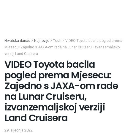
Hrvatska danas
>
Najnovije
>
Tech
>
VIDEO Toyota bacila pogled prema
Mjesecu: Zajedno s JAXA-om rade na Lunar Cruiseru, izvanzemaljskoj
verziji Land Cruisera
VIDEO Toyota bacila
pogled prema Mjesecu:
Zajedno s JAXA-om rade
na Lunar Cruiseru,
izvanzemaljskoj verziji
Land Cruisera
29. siječnja 2022.