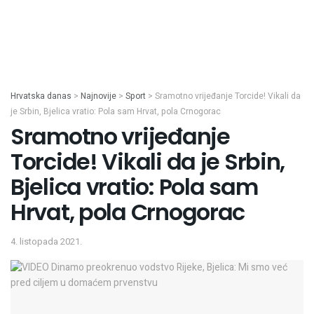
Hrvatska danas
>
Najnovije
>
Sport
>
Sramotno vrijeđanje Torcide! Vikali da
je Srbin, Bjelica vratio: Pola sam Hrvat, pola Crnogorac
Sramotno vrijeđanje
Torcide! Vikali da je Srbin,
Bjelica vratio: Pola sam
Hrvat, pola Crnogorac
4. listopada 2021.