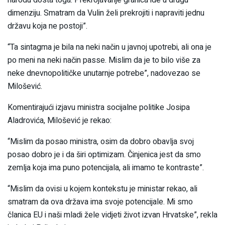
narodu dosta toga. Prekrojavanje granica ide u drugu
dimenziju. Smatram da Vulin želi prekrojiti i napraviti jednu
državu koja ne postoji”.
“Ta sintagma je bila na neki način u javnoj upotrebi, ali ona je
po meni na neki način passe. Mislim da je to bilo više za
neke dnevnopolitičke unutarnje potrebe”, nadovezao se
Milošević.
Komentirajući izjavu ministra socijalne politike Josipa
Aladrovića, Milošević je rekao:
“Mislim da posao ministra, osim da dobro obavlja svoj
posao dobro je i da širi optimizam. Činjenica jest da smo
zemlja koja ima puno potencijala, ali imamo te kontraste”.
“Mislim da ovisi u kojem kontekstu je ministar rekao, ali
smatram da ova država ima svoje potencijale. Mi smo
članica EU i naši mladi žele vidjeti život izvan Hrvatske”, rekla