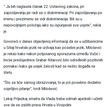
” Ja bih naglasila članak 22. Ustavnog zakona, pri
zapošljavanju jer radi se o diskriminaciji. Pri zapošljavanju po
imenu i prezimenu se vidi diskriminacija. Bili su u
nepovoljnijem položaju iako su ispunjavali sve uvjete”, rekla
je.
Govoreći o danas objavljenoj informaciji da se u udžbenicima
u Srbiji hrvatski jezik ne izdvaja kao posebni jezik, Milošević
je rekao kako nakon potpisanog sporazuma između Vučić i
bivše predsjednice Grabar-Kitarović bilo određenih pozitivnih
pomaka i kako ga uvijek žalosti kad se nešto događa na
štetu.
“Što se tiče samog obrazovanja, to je još posebno dodatno
osjetljivo pitanje”, tvrdi Milošević.
Lekaj Prljaskaj smatra da Vlada treba odmah apelirati i učiniti
sve da se zaštiti prava Hrvata u Vovjodini.