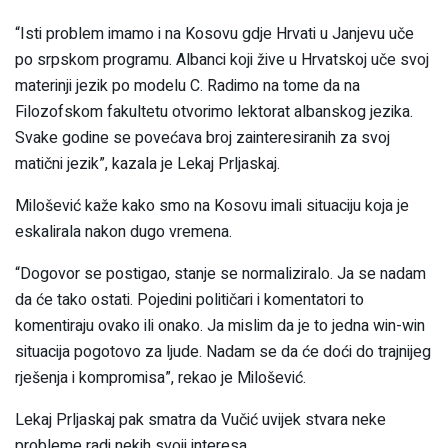
“Isti problem imamo i na Kosovu gdje Hrvati u Janjevu uče
po srpskom programu. Albanci koji žive u Hrvatskoj uče svoj
materinji jezik po modelu C. Radimo na tome da na
Filozofskom fakultetu otvorimo lektorat albanskog jezika.
Svake godine se povećava broj zainteresiranih za svoj
matični jezik”, kazala je Lekaj Prljaskaj.
Milošević kaže kako smo na Kosovu imali situaciju koja je
eskalirala nakon dugo vremena.
“Dogovor se postigao, stanje se normaliziralo. Ja se nadam
da će tako ostati. Pojedini političari i komentatori to
komentiraju ovako ili onako. Ja mislim da je to jedna win-win
situacija pogotovo za ljude. Nadam se da će doći do trajnijeg
rješenja i kompromisa”, rekao je Milošević.
Lekaj Prljaskaj pak smatra da Vučić uvijek stvara neke
probleme radi nekih svoji interesa.