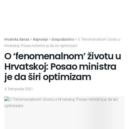
Hrvatska danas
>
Najnovije
>
Gospodarstvo
>
O ‘fenomenalnom’ životu u
Hrvatskoj: Posao ministra je da širi optimizam
O ‘fenomenalnom’ životu u
Hrvatskoj: Posao ministra
je da širi optimizam
4. listopada 2021.