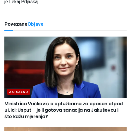
je Lekaj Prljaskaj.
Povezane
Objave
AKTUALNO
Ministrica Vučković o optužbama za opasan otpad
u Lici: Usput – je li gotova sanacija na Jakuševcu i
što kažu mjerenja?