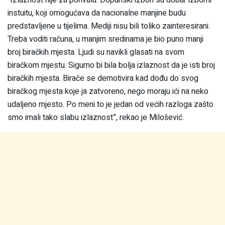
“Izlaznost nije za pohvalu. Dopunski izbori su dobar izborni
instuitu, koji omogućava da nacionalne manjine budu
predstavljene u tijelima. Mediji nisu bili toliko zainteresirani.
Treba voditi računa, u manjim sredinama je bio puno manji
broj biračkih mjesta. Ljudi su navikli glasati na svom
biračkom mjestu. Sigurno bi bila bolja izlaznost da je isti broj
biračkih mjesta. Birače se demotivira kad dođu do svog
biračkog mjesta koje ja zatvoreno, nego moraju ići na neko
udaljeno mjesto. Po meni to je jedan od većih razloga zašto
smo imali tako slabu izlaznost”, rekao je Milošević.