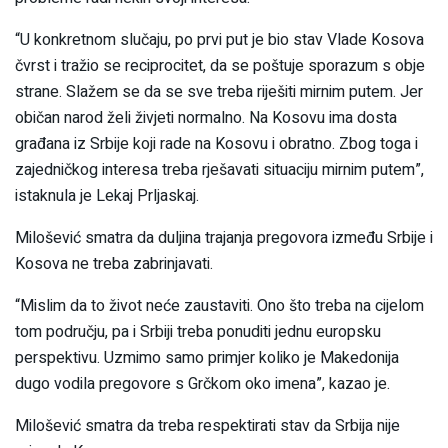
“U konkretnom slučaju, po prvi put je bio stav Vlade Kosova
čvrst i tražio se reciprocitet, da se poštuje sporazum s obje
strane. Slažem se da se sve treba riješiti mirnim putem. Jer
običan narod želi živjeti normalno. Na Kosovu ima dosta
građana iz Srbije koji rade na Kosovu i obratno. Zbog toga i
zajedničkog interesa treba rješavati situaciju mirnim putem”,
istaknula je Lekaj Prljaskaj.
Milošević smatra da duljina trajanja pregovora između Srbije i
Kosova ne treba zabrinjavati.
“Mislim da to život neće zaustaviti. Ono što treba na cijelom
tom području, pa i Srbiji treba ponuditi jednu europsku
perspektivu. Uzmimo samo primjer koliko je Makedonija
dugo vodila pregovore s Grčkom oko imena”, kazao je.
Milošević smatra da treba respektirati stav da Srbija nije