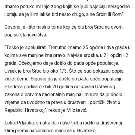
Imamo poruke mržnje zbog kojih se ljudi osjećaju nelagodno
i pitaju se je li im lakše biti nešto drugo, a ne Srbin ili Rom”.
Govorio je i što misli o tome koji će biti broj Srba na ovom
popisu stanovništva.
“Teško je spekulirati. Trenutno imamo 25 općina i dva grada u
kojima sve manjine ima pravo. Najviše srpska, u 21 općini i 2
grada. Očekujemo da je došlo do pada opće populacije.
Uvijek je broj Srba bio oko 1/3. Što će sad pokazati popis,
vidjet ćemo. Sigurno da je došlo do pada opće populacije.
Sljedeća godina će biti 20 godina od usvaja Ustavnog
zakona o pravima nacionalnih manjina i mislim da je došlo
vrijeme da uvodimo ta prava u društveni i politički život u
Republici Hrvatskoj”, rekao je Milošević.
Lekaj Prljaskaj smatra da i dalje treba raditi na društvenoj
klimi prema nacionalnim manjima u Hrvatskoj.