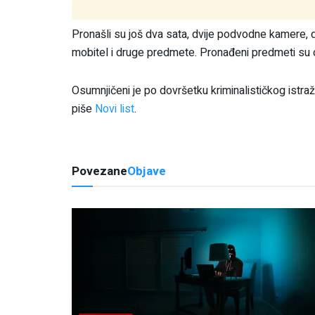
Pronašli su još dva sata, dvije podvodne kamere, d
mobitel i druge predmete. Pronađeni predmeti su odu
Osumnjičeni je po dovršetku kriminalističkog istraž
piše
Novi list
.
Povezane
Objave