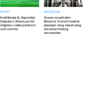
SPORT
HRVATSKA
Kvalifikacije KL: Rapsodija
Strava na splitskim
Hajduka u Vilniusu protiv
Bilicama: Poznati nasilnik
Žalgirisa i velika prednost
prijavljen zbog višestrukog
uoči uzvrata
silovanja mladog
zatvorenika