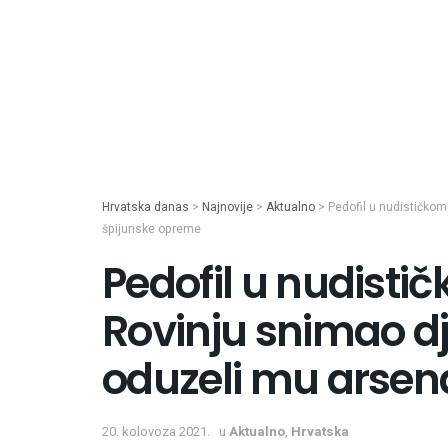
Hrvatska danas
>
Najnovije
>
Aktualno
>
Pedofil u nudističko
špijunske opreme
Pedofil u nudist
Rovinju snimao d
oduzeli mu arsen
20. kolovoza 2021.
u
Aktualno
,
Hrvatska