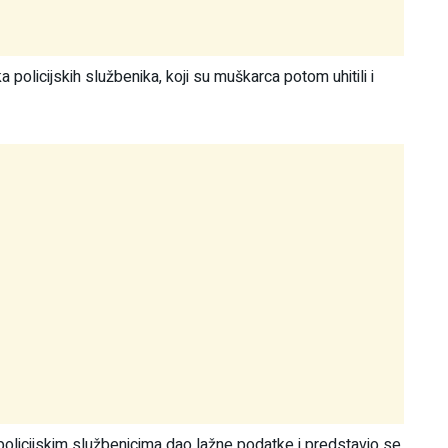
a policijskih službenika, koji su muškarca potom uhitili i
 policijskim službenicima dao lažne podatke i predstavio se