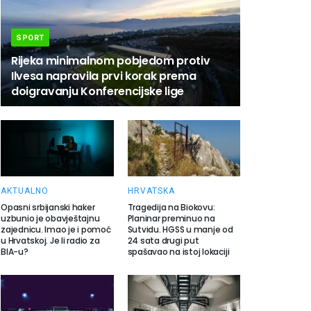
SPORT
Rijeka minimalnom pobjedom protiv
Ilvesa napravila prvi korak prema
doigravanju Konferencijske lige
AKTUALNO
HRVATSKA
Opasni srbijanski haker
Tragedija na Biokovu:
uzbunio je obavještajnu
Planinar preminuo na
zajednicu. Imao je i pomoć
Sutvidu. HGSS u manje od
u Hrvatskoj. Je li radio za
24 sata drugi put
BIA-u?
spašavao na istoj lokaciji