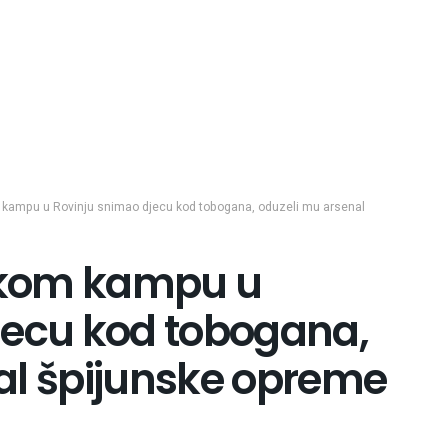
m kampu u Rovinju snimao djecu kod tobogana, oduzeli mu arsenal
ičkom kampu u
jecu kod tobogana,
al špijunske opreme