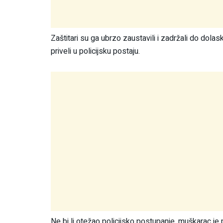
Zaštitari su ga ubrzo zaustavili i zadržali do dolask
priveli u policijsku postaju.
Ne bi li otežao policijsko postupanje, muškarac je