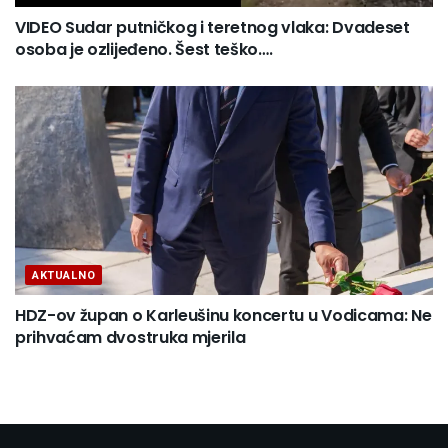
VIDEO Sudar putničkog i teretnog vlaka: Dvadeset
osoba je ozlijeđeno. Šest teško….
AKTUALNO
HDZ-ov župan o Karleušinu koncertu u Vodicama: Ne
prihvaćam dvostruka mjerila