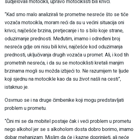
sudjelovali motocikli, upravo motociklisti bili krivci.
“Kad smo malo analizirali te prometne nesreće što se tiče
vozača motocikla, moram reći da su u većini situacija oni
krivci, najčešće brzina, pretjecanje i to s bilo koje strane,
oduzimanje prednosti. Međutim, imamo i određeni broj
nesreća gdje oni nisu bili krivi, najčešće kod oduzimanja
prednosti, uključivanja drugih vozača u promet. Ali, i kod tih
prometnih nesreća, i da su se motociklisti kretali manjim
brzinama mogli su možda izbjeći to. Ne razumijem te ljude
koji sjednu na motocikle kao da su život našli na cesti”,
istaknuo je.
Osvrnuo se i na druge čimbenike koji mogu predstavljati
problem u prometu.
“Čini mi se da mobitel postaje čak i veći problem u prometu
nego alkohol jer se s alkoholom dosta dobro borimo, imamo
dobar mehanizam. Mislim da će i kazne doprinijeti, ali neće