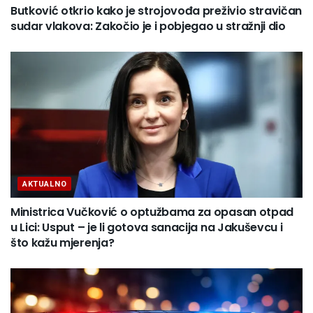
Butković otkrio kako je strojovođa preživio stravičan
sudar vlakova: Zakočio je i pobjegao u stražnji dio
AKTUALNO
Ministrica Vučković o optužbama za opasan otpad
u Lici: Usput – je li gotova sanacija na Jakuševcu i
što kažu mjerenja?