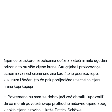
Nijemce bi uskoro na policama dućana zateći nimalo ugodan
prizor, a to su više cijene hrane. Stručnjake i proizvođače
uznemirava rast cijena sirovina kao što je pšenica, repe,
kukuruza i šećer, što će pak posljedično utjecati na cijenu
hranu koju kupuju.
– Povremeno su nam se dobavljači već obratili i ‘upozorili’
da će morati povećati svoje prethodne nabavne cijene zbog
visokih cijena sirovina – kaže Patrick Schöwe,