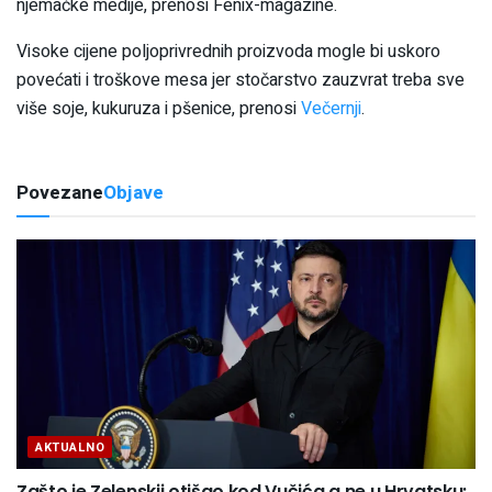
njemačke medije, prenosi Fenix-magazine.
Visoke cijene poljoprivrednih proizvoda mogle bi uskoro
povećati i troškove mesa jer stočarstvo zauzvrat treba sve
više soje, kukuruza i pšenice, prenosi
Večernji
.
Povezane
Objave
AKTUALNO
Zašto je Zelenskij otišao kod Vučića a ne u Hrvatsku: