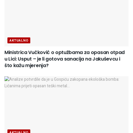
AKTUALNO
Ministrica Vučković o optužbama za opasan otpad
u Lici: Usput – je li gotova sanacija na Jakuševcu i
što kažu mjerenja?
AKTUALNO