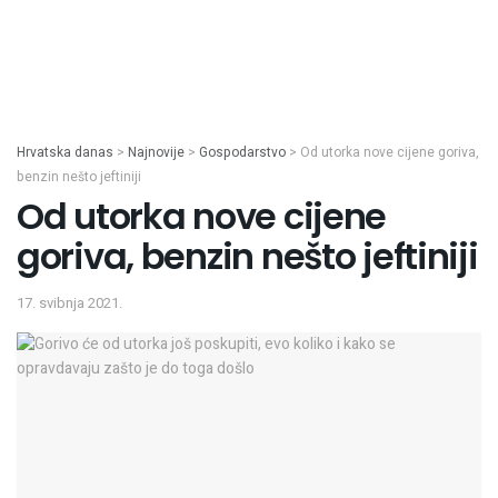
Hrvatska danas
>
Najnovije
>
Gospodarstvo
>
Od utorka nove cijene goriva,
benzin nešto jeftiniji
Od utorka nove cijene
goriva, benzin nešto jeftiniji
17. svibnja 2021.