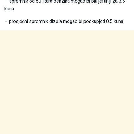
– spremnik od 50 litara benzina mogao bi biti jeftiniji za 3,5
kuna
– prosječni spremnik dizela mogao bi poskupjeti 0,5 kuna