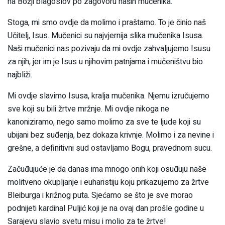
na Božji blagoslov po zagovoru naših mučenika.
Stoga, mi smo ovdje da molimo i praštamo. To je činio naš
Učitelj, Isus. Mučenici su najvjernija slika mučenika Isusa.
Naši mučenici nas pozivaju da mi ovdje zahvaljujemo Isusu
za njih, jer im je Isus u njihovim patnjama i mučeništvu bio
najbliži.
Mi ovdje slavimo Isusa, kralja mučenika. Njemu izručujemo
sve koji su bili žrtve mržnje. Mi ovdje nikoga ne
kanoniziramo, nego samo molimo za sve te ljude koji su
ubijani bez suđenja, bez dokaza krivnje. Molimo i za nevine i
grešne, a definitivni sud ostavljamo Bogu, pravednom sucu.
Začuđujuće je da danas ima mnogo onih koji osuđuju naše
molitveno okupljanje i euharistiju koju prikazujemo za žrtve
Bleiburga i križnog puta. Sjećamo se što je sve morao
podnijeti kardinal Puljić koji je na ovaj dan prošle godine u
Sarajevu slavio svetu misu i molio za te žrtve!