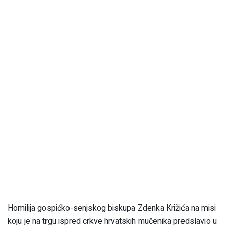
Homilija gospićko-senjskog biskupa Zdenka Križića na misi
koju je na trgu ispred crkve hrvatskih mučenika predslavio u