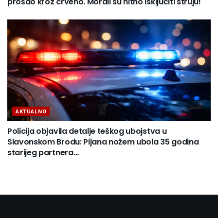
prošao kroz crveno. Morali su hitno isključiti struju!
AKTUALNO
Policija objavila detalje teškog ubojstva u
Slavonskom Brodu: Pijana nožem ubola 35 godina
starijeg partnera…