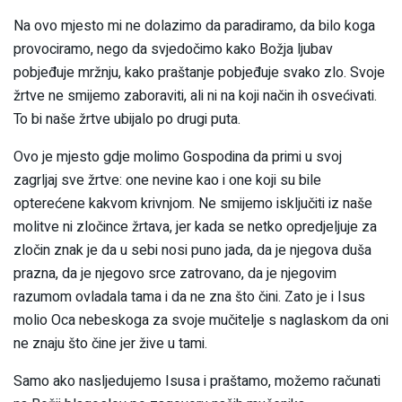
Na ovo mjesto mi ne dolazimo da paradiramo, da bilo koga
provociramo, nego da svjedočimo kako Božja ljubav
pobjeđuje mržnju, kako praštanje pobjeđuje svako zlo. Svoje
žrtve ne smijemo zaboraviti, ali ni na koji način ih osvećivati.
To bi naše žrtve ubijalo po drugi puta.
Ovo je mjesto gdje molimo Gospodina da primi u svoj
zagrljaj sve žrtve: one nevine kao i one koji su bile
opterećene kakvom krivnjom. Ne smijemo isključiti iz naše
molitve ni zločince žrtava, jer kada se netko opredjeljuje za
zločin znak je da u sebi nosi puno jada, da je njegova duša
prazna, da je njegovo srce zatrovano, da je njegovim
razumom ovladala tama i da ne zna što čini. Zato je i Isus
molio Oca nebeskoga za svoje mučitelje s naglaskom da oni
ne znaju što čine jer žive u tami.
Samo ako nasljedujemo Isusa i praštamo, možemo računati