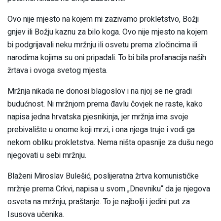
Ovo nije mjesto na kojem mi zazivamo prokletstvo, Božji
gnjev ili Božju kaznu za bilo koga. Ovo nije mjesto na kojem
bi podgrijavali neku mržnju ili osvetu prema zločincima ili
narodima kojima su oni pripadali. To bi bila profanacija naših
žrtava i ovoga svetog mjesta.
Mržnja nikada ne donosi blagoslov i na njoj se ne gradi
budućnost. Ni mržnjom prema đavlu čovjek ne raste, kako
napisa jedna hrvatska pjesnikinja, jer mržnja ima svoje
prebivalište u onome koji mrzi, i ona njega truje i vodi ga
nekom obliku prokletstva. Nema ništa opasnije za dušu nego
njegovati u sebi mržnju.
Blaženi Miroslav Bulešić, poslijeratna žrtva komunističke
mržnje prema Crkvi, napisa u svom „Dnevniku“ da je njegova
osveta na mržnju, praštanje. To je najbolji i jedini put za
Isusova učenika.