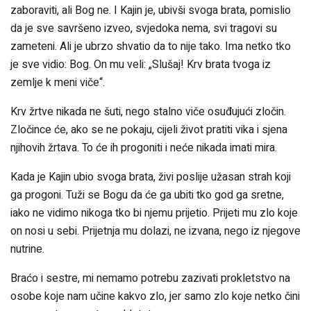
zaboraviti, ali Bog ne. I Kajin je, ubivši svoga brata, pomislio
da je sve savršeno izveo, svjedoka nema, svi tragovi su
zameteni. Ali je ubrzo shvatio da to nije tako. Ima netko tko
je sve vidio: Bog. On mu veli: „Slušaj! Krv brata tvoga iz
zemlje k meni viče“.
Krv žrtve nikada ne šuti, nego stalno viče osuđujući zločin.
Zločince će, ako se ne pokaju, cijeli život pratiti vika i sjena
njihovih žrtava. To će ih progoniti i neće nikada imati mira.
Kada je Kajin ubio svoga brata, živi poslije užasan strah koji
ga progoni. Tuži se Bogu da će ga ubiti tko god ga sretne,
iako ne vidimo nikoga tko bi njemu prijetio. Prijeti mu zlo koje
on nosi u sebi. Prijetnja mu dolazi, ne izvana, nego iz njegove
nutrine.
Braćo i sestre, mi nemamo potrebu zazivati prokletstvo na
osobe koje nam učine kakvo zlo, jer samo zlo koje netko čini