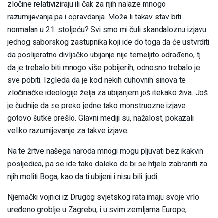
zločine relativiziraju ili čak za njih nalaze mnogo
razumijevanja pa i opravdanja. Može li takav stav biti
normalan u 21. stoljeću? Svi smo mi čuli skandaloznu izjavu
jednog saborskog zastupnika koji ide do toga da će ustvrditi
da poslijeratno divljačko ubijanje nije temeljito odrađeno, tj.
da je trebalo biti mnogo više pobijenih, odnosno trebalo je
sve pobiti. Izgleda da je kod nekih duhovnih sinova te
zločinačke ideologije želja za ubijanjem još itekako živa. Još
je čudnije da se preko jedne tako monstruozne izjave
gotovo šutke prešlo. Glavni mediji su, nažalost, pokazali
veliko razumijevanje za takve izjave.
Na te žrtve našega naroda mnogi mogu pljuvati bez ikakvih
posljedica, pa se ide tako daleko da bi se htjelo zabraniti za
njih moliti Boga, kao da ti ubijeni i nisu bili ljudi.
Njemački vojnici iz Drugog svjetskog rata imaju svoje vrlo
uređeno groblje u Zagrebu, i u svim zemljama Europe,