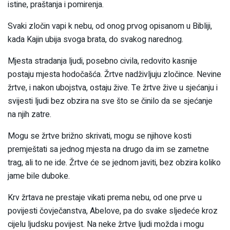
istine, praštanja i pomirenja.
Svaki zločin vapi k nebu, od onog prvog opisanom u Bibliji,
kada Kajin ubija svoga brata, do svakog narednog.
Mjesta stradanja ljudi, posebno civila, redovito kasnije
postaju mjesta hodočašća. Žrtve nadživljuju zločince. Nevine
žrtve, i nakon ubojstva, ostaju žive. Te žrtve žive u sjećanju i
svijesti ljudi bez obzira na sve što se činilo da se sjećanje
na njih zatre.
Mogu se žrtve brižno skrivati, mogu se njihove kosti
premještati sa jednog mjesta na drugo da im se zametne
trag, ali to ne ide. Žrtve će se jednom javiti, bez obzira koliko
jame bile duboke.
Krv žrtava ne prestaje vikati prema nebu, od one prve u
povijesti čovječanstva, Abelove, pa do svake sljedeće kroz
cijelu ljudsku povijest. Na neke žrtve ljudi možda i mogu