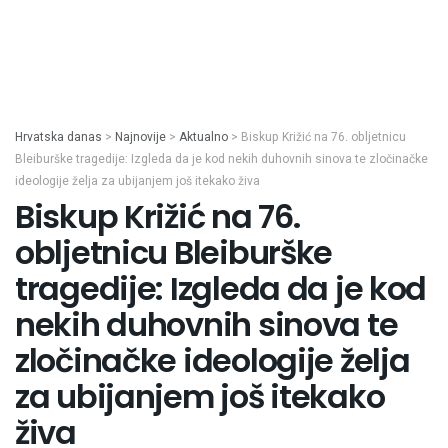
Hrvatska danas
>
Najnovije
>
Aktualno
>
Biskup Križić na 76. obljetnicu
Bleiburške tragedije: Izgleda da je kod nekih duhovnih sinova te zločinačke
ideologije želja za ubijanjem još itekako živa
Biskup Križić na 76.
obljetnicu Bleiburške
tragedije: Izgleda da je kod
nekih duhovnih sinova te
zločinačke ideologije želja
za ubijanjem još itekako
živa