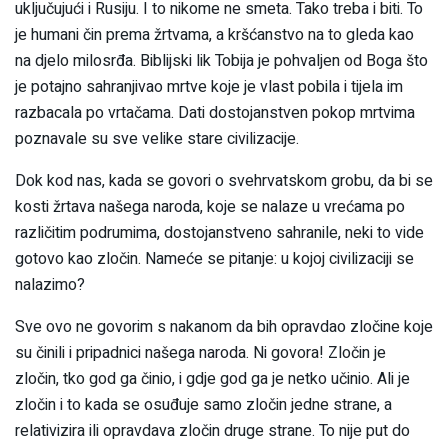
uključujući i Rusiju. I to nikome ne smeta. Tako treba i biti. To
je humani čin prema žrtvama, a kršćanstvo na to gleda kao
na djelo milosrđa. Biblijski lik Tobija je pohvaljen od Boga što
je potajno sahranjivao mrtve koje je vlast pobila i tijela im
razbacala po vrtačama. Dati dostojanstven pokop mrtvima
poznavale su sve velike stare civilizacije.
Dok kod nas, kada se govori o svehrvatskom grobu, da bi se
kosti žrtava našega naroda, koje se nalaze u vrećama po
različitim podrumima, dostojanstveno sahranile, neki to vide
gotovo kao zločin. Nameće se pitanje: u kojoj civilizaciji se
nalazimo?
Sve ovo ne govorim s nakanom da bih opravdao zločine koje
su činili i pripadnici našega naroda. Ni govora! Zločin je
zločin, tko god ga činio, i gdje god ga je netko učinio. Ali je
zločin i to kada se osuđuje samo zločin jedne strane, a
relativizira ili opravdava zločin druge strane. To nije put do