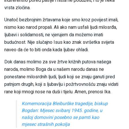
indiferentno pored patnje i ništa ne poduzeti, i to je neka
vrsta zločina.
Unatoč bezbrojnim žrtavama koje smo kroz povijest imali,
nismo kao narod propali. Ali ako nam usfali ljudi milosrđa,
ljubavi i solidarnosti, ne vjerujem da možemo imati
budućnost. Nije slučajno Isus kao znak svršetka svijeta
naveo da će to biti onda kada ljubav ohladi.
Dok danas molimo za sve žrtve križnih putova našega
naroda, molimo Boga da u našem narodu danas ne
ponestane milosrdnih ljudi, ljudi koji se znaju ganuti pred
patnjom drugih, koji s ljubavlju i požrtvovnošću znaju vidati
rane koji mnogi nose na duši i tijelu. Amen, prenosi Ika.
Komemoracija Bleiburške tragedije, biskup
Bogdan: Mjesec svibanj 1945. godine, u
našoj domovini posebno se pamti kao
mjesec strašnih pokolja