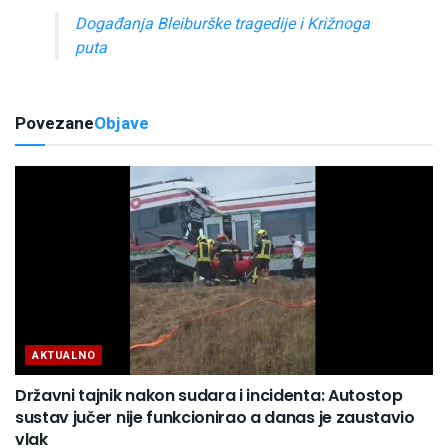
Događanja Bleiburške tragedije i Križnoga
puta
Povezane
Objave
AKTUALNO
Državni tajnik nakon sudara i incidenta: Autostop
sustav jučer nije funkcionirao a danas je zaustavio
vlak