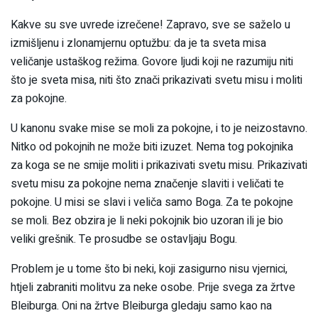
Kakve su sve uvrede izrečene! Zapravo, sve se saželo u
izmišljenu i zlonamjernu optužbu: da je ta sveta misa
veličanje ustaškog režima. Govore ljudi koji ne razumiju niti
što je sveta misa, niti što znači prikazivati svetu misu i moliti
za pokojne.
U kanonu svake mise se moli za pokojne, i to je neizostavno.
Nitko od pokojnih ne može biti izuzet. Nema tog pokojnika
za koga se ne smije moliti i prikazivati svetu misu. Prikazivati
svetu misu za pokojne nema značenje slaviti i veličati te
pokojne. U misi se slavi i veliča samo Boga. Za te pokojne
se moli. Bez obzira je li neki pokojnik bio uzoran ili je bio
veliki grešnik. Te prosudbe se ostavljaju Bogu.
Problem je u tome što bi neki, koji zasigurno nisu vjernici,
htjeli zabraniti molitvu za neke osobe. Prije svega za žrtve
Bleiburga. Oni na žrtve Bleiburga gledaju samo kao na