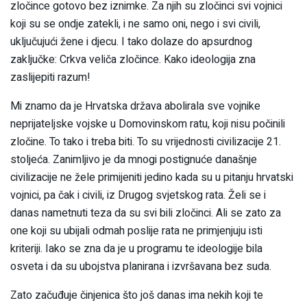
zločince gotovo bez iznimke. Za njih su zločinci svi vojnici
koji su se ondje zatekli, i ne samo oni, nego i svi civili,
uključujući žene i djecu. I tako dolaze do apsurdnog
zaključke: Crkva veliča zločince. Kako ideologija zna
zaslijepiti razum!
Mi znamo da je Hrvatska država abolirala sve vojnike
neprijateljske vojske u Domovinskom ratu, koji nisu počinili
zločine. To tako i treba biti. To su vrijednosti civilizacije 21.
stoljeća. Zanimljivo je da mnogi postignuće današnje
civilizacije ne žele primijeniti jedino kada su u pitanju hrvatski
vojnici, pa čak i civili, iz Drugog svjetskog rata. Želi se i
danas nametnuti teza da su svi bili zločinci. Ali se zato za
one koji su ubijali odmah poslije rata ne primjenjuju isti
kriteriji. Iako se zna da je u programu te ideologije bila
osveta i da su ubojstva planirana i izvršavana bez suda.
Zato začuđuje činjenica što još danas ima nekih koji te