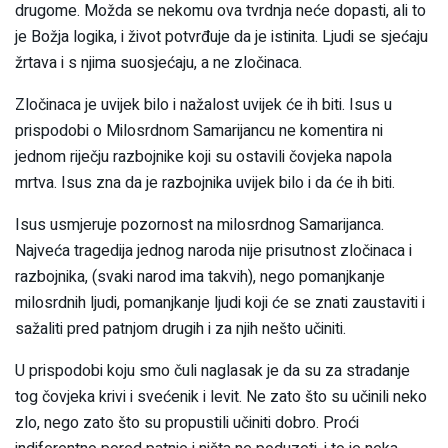
drugome. Možda se nekomu ova tvrdnja neće dopasti, ali to
je Božja logika, i život potvrđuje da je istinita. Ljudi se sjećaju
žrtava i s njima suosjećaju, a ne zločinaca.
Zločinaca je uvijek bilo i nažalost uvijek će ih biti. Isus u
prispodobi o Milosrdnom Samarijancu ne komentira ni
jednom riječju razbojnike koji su ostavili čovjeka napola
mrtva. Isus zna da je razbojnika uvijek bilo i da će ih biti.
Isus usmjeruje pozornost na milosrdnog Samarijanca.
Najveća tragedija jednog naroda nije prisutnost zločinaca i
razbojnika, (svaki narod ima takvih), nego pomanjkanje
milosrdnih ljudi, pomanjkanje ljudi koji će se znati zaustaviti i
sažaliti pred patnjom drugih i za njih nešto učiniti.
U prispodobi koju smo čuli naglasak je da su za stradanje
tog čovjeka krivi i svećenik i levit. Ne zato što su učinili neko
zlo, nego zato što su propustili učiniti dobro. Proći