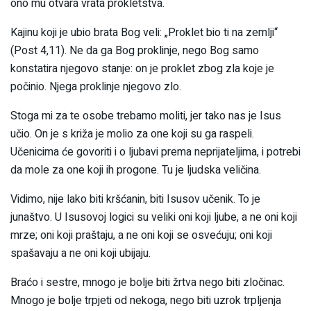
ono mu otvara vrata prokletstva.
Kajinu koji je ubio brata Bog veli: „Proklet bio ti na zemlji“
(Post 4,11). Ne da ga Bog proklinje, nego Bog samo
konstatira njegovo stanje: on je proklet zbog zla koje je
počinio. Njega proklinje njegovo zlo.
Stoga mi za te osobe trebamo moliti, jer tako nas je Isus
učio. On je s križa je molio za one koji su ga raspeli.
Učenicima će govoriti i o ljubavi prema neprijateljima, i potrebi
da mole za one koji ih progone. Tu je ljudska veličina.
Vidimo, nije lako biti kršćanin, biti Isusov učenik. To je
junaštvo. U Isusovoj logici su veliki oni koji ljube, a ne oni koji
mrze; oni koji praštaju, a ne oni koji se osvećuju; oni koji
spašavaju a ne oni koji ubijaju.
Braćo i sestre, mnogo je bolje biti žrtva nego biti zločinac.
Mnogo je bolje trpjeti od nekoga, nego biti uzrok trpljenja