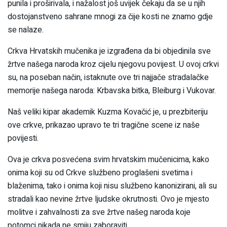
punila i proširivala, i nažalost još uvijek čekaju da se u njih
dostojanstveno sahrane mnogi za čije kosti ne znamo gdje
se nalaze.
Crkva Hrvatskih mučenika je izgrađena da bi objedinila sve
žrtve našega naroda kroz cijelu njegovu povijest. U ovoj crkvi
su, na poseban način, istaknute ove tri najjače stradalačke
memorije našega naroda: Krbavska bitka, Bleiburg i Vukovar.
Naš veliki kipar akademik Kuzma Kovačić je, u prezbiteriju
ove crkve, prikazao upravo te tri tragične scene iz naše
povijesti.
Ova je crkva posvećena svim hrvatskim mučenicima, kako
onima koji su od Crkve službeno proglašeni svetima i
blaženima, tako i onima koji nisu službeno kanonizirani, ali su
stradali kao nevine žrtve ljudske okrutnosti. Ovo je mjesto
molitve i zahvalnosti za sve žrtve našeg naroda koje
potomci nikada ne smiju zaboraviti.