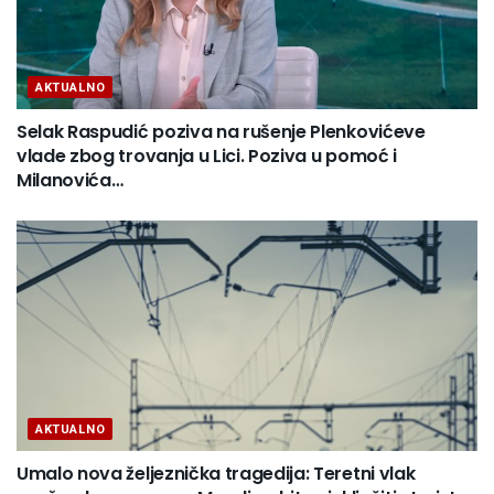
AKTUALNO
Selak Raspudić poziva na rušenje Plenkovićeve
vlade zbog trovanja u Lici. Poziva u pomoć i
Milanovića…
AKTUALNO
Umalo nova željeznička tragedija: Teretni vlak