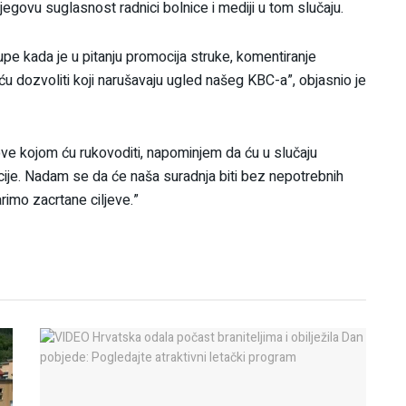
jegovu suglasnost radnici bolnice i mediji u tom slučaju.
tupe kada je u pitanju promocija struke, komentiranje
 neću dozvoliti koji narušavaju ugled našeg KBC-a”, objasnio je
ove kojom ću rukovoditi, napominjem da ću u slučaju
je. Nadam se da će naša suradnja biti bez nepotrebnih
rimo zacrtane ciljeve.”