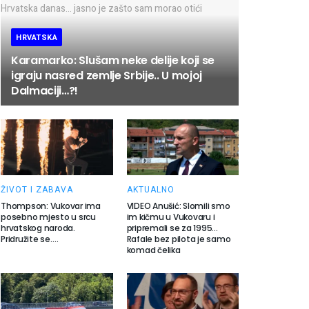
HRVATSKA
Karamarko: Slušam neke delije koji se
igraju nasred zemlje Srbije.. U mojoj
Dalmaciji…?!
ŽIVOT I ZABAVA
AKTUALNO
Thompson: Vukovar ima
VIDEO Anušić: Slomili smo
posebno mjesto u srcu
im kičmu u Vukovaru i
hrvatskog naroda.
pripremali se za 1995…
Pridružite se….
Rafale bez pilota je samo
komad čelika