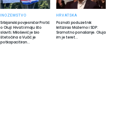
INOZEMSTVO
HRVATSKA
Srbijanski povjesničar Protić
Poznati poduzetnik
o Oluji: Hrvati imaju što
kritizirao Možemo i SDP:
slaviti. Milošević je bio
Sramotno ponašanje. Oluja
štetočina a Vučić je
im je teret…
potkapacitiran…