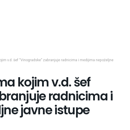
m v.d. šef “Vinogradske” zabranjuje radnicima i medijima nepoželjne
 kojim v.d. šef
branjuje radnicima i
jne javne istupe