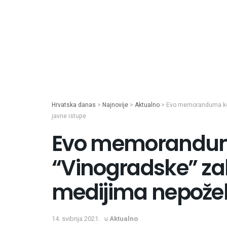
Hrvatska danas
>
Najnovije
>
Aktualno
>
Evo memoranduma koji
javne istupe
Evo memoranduma
“Vinogradske” za
medijima nepožel
14. svibnja 2021.
u
Aktualno