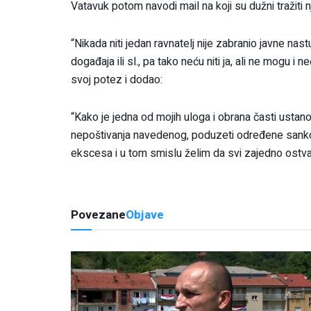
Vatavuk potom navodi mail na koji su dužni tražiti n
“Nikada niti jedan ravnatelj nije zabranio javne nas
događaja ili sl., pa tako neću niti ja, ali ne mogu i
svoj potez i dodao:
“Kako je jedna od mojih uloga i obrana časti ustan
nepoštivanja navedenog, poduzeti određene sankci
ekscesa i u tom smislu želim da svi zajedno ostva
Povezane
Objave