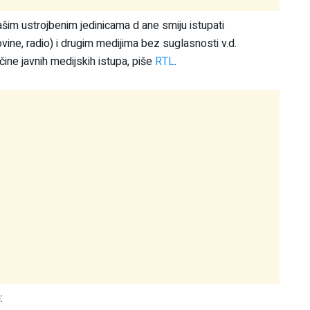
ašim ustrojbenim jedinicama d ane smiju istupati
vine, radio) i drugim medijima bez suglasnosti v.d.
čine javnih medijskih istupa, piše
RTL
.
: