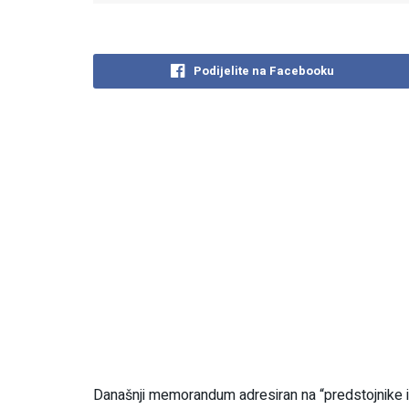
Podijelite na Facebooku
Današnji memorandum adresiran na “predstojnike i 