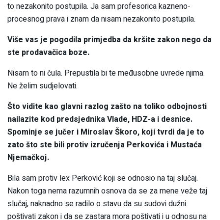
to nezakonito postupila. Ja sam profesorica kazneno-
procesnog prava i znam da nisam nezakonito postupila.
Više vas je pogodila primjedba da kršite zakon nego da
ste prodavačica boze.
Nisam to ni čula. Prepustila bi te međusobne uvrede njima.
Ne želim sudjelovati.
Što vidite kao glavni razlog zašto na toliko odbojnosti
nailazite kod predsjednika Vlade, HDZ-a i desnice.
Spominje se jučer i Miroslav Škoro, koji tvrdi da je to
zato što ste bili protiv izručenja Perkovića i Mustaća
Njemačkoj.
Bila sam protiv lex Perković koji se odnosio na taj slučaj.
Nakon toga nema razumnih osnova da se za mene veže taj
slučaj, naknadno se radilo o stavu da su sudovi dužni
poštivati zakon i da se zastara mora poštivati i u odnosu na