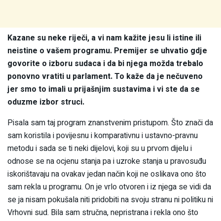
Kazane su neke riječi, a vi nam kažite jesu li istine ili
neistine o vašem programu. Premijer se uhvatio gdje
govorite o izboru sudaca i da bi njega možda trebalo
ponovno vratiti u parlament. To kaže da je nečuveno
jer smo to imali u prijašnjim sustavima i vi ste da se
oduzme izbor struci.
Pisala sam taj program znanstvenim pristupom. Što znači da
sam koristila i povijesnu i komparativnu i ustavno-pravnu
metodu i sada se ti neki dijelovi, koji su u prvom dijelu i
odnose se na ocjenu stanja pa i uzroke stanja u pravosuđu
iskorištavaju na ovakav jedan način koji ne oslikava ono što
sam rekla u programu. On je vrlo otvoren i iz njega se vidi da
se ja nisam pokušala niti pridobiti na svoju stranu ni politiku ni
Vrhovni sud. Bila sam stručna, nepristrana i rekla ono što