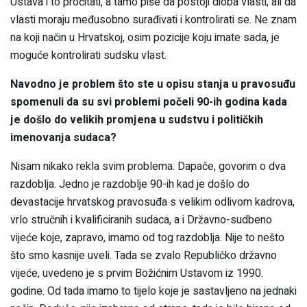
Ustava i to pročitati, a tamo piše da postoji dioba vlasti, ali da
vlasti moraju međusobno surađivati i kontrolirati se. Ne znam
na koji način u Hrvatskoj, osim pozicije koju imate sada, je
moguće kontrolirati sudsku vlast.
Navodno je problem što ste u opisu stanja u pravosuđu
spomenuli da su svi problemi počeli 90-ih godina kada
je došlo do velikih promjena u sudstvu i političkih
imenovanja sudaca?
Nisam nikako rekla svim problema. Dapače, govorim o dva
razdoblja. Jedno je razdoblje 90-ih kad je došlo do
devastacije hrvatskog pravosuđa s velikim odlivom kadrova,
vrlo stručnih i kvalificiranih sudaca, a i Državno-sudbeno
vijeće koje, zapravo, imamo od tog razdoblja. Nije to nešto
što smo kasnije uveli. Tada se zvalo Republičko državno
vijeće, uvedeno je s prvim Božićnim Ustavom iz 1990.
godine. Od tada imamo to tijelo koje je sastavljeno na jednaki