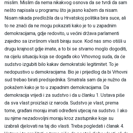
mislim. Mislim da nema nikakvog osnova da se tvrdi da sam
nešto napisala u programu što ja jasno kažem da nisam.
Nisam nikada predložila da u Hrvatskoj politika bira suce, ali
to ne znači da ne mogu pokazati kako je to u zapadnim
demokracijama, gdje redovito, u većini država parlamenti
zajedno sa izvršnom vlasti biraju suce. Kod nas smo otišli u
drugu krajnost gdje imate, a to bi se stvarno moglo dogoditi,
na cijelu situaciju koja se događa oko Vrhovnog suda, da će
sudstvo izgubiti bilo kakav demokratski legitimitet. To je
nedopustivo u demokracijama. Bio je i prijedlog da bi Vrhovni
sud trebao birati predsjednika. Smatrala sam da je nužno da
pokažem kako je to u zapadnim demokracijama. Da
demokracija vrijedi i za sudstvo i da u članku 1. Ustava piše
da sva vlast proizlazi iz naroda. Sudstvo je vlast, prema
tome, građani moraju imati određeni utjecaj na sudstvo. I ako
su njime nezadovoljni moraju kroz zastupnike koje su
izabrali djelovati na taj dio vlasti. Treba pogledati i članak 4.