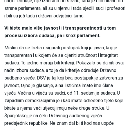
način. Doduše, nije izabrano od strane, tada je bilo birano od
strane parlamenta, ali su u njemu i tada sjedili suci i profesori
i bili su još tada i državni odvjetnici tamo.
Vi biste malo više javnosti i transparentnosti u tom
procesu izbora sudaca, pa i kroz parlament.
Mislim da se treba osigurati postupak koji je javan, koji je
transparentan i u kojem će se cijeniti stručnost i integritet
sudaca. To jedino moraju biti kriteriji. Pokazalo se da niti ovaj
način izbora sudaca, a to je da kriterije određuje Državno
sudbeno vijeće. DSV je taj koji bira, postupak je zatvoren za
javnost, tajno je glasanje, a na listićima imate ime člana
vijeća. Većina u vijeću su sudci, od 11, sedam je sudaca. U
zapadnim demokracijama je i kad imate određeno tijelo koje
birate u njemu veći utjecaj imaju neke druge struke. U
Španjolskoj je na čelu Državnog sudbenog vijeća
predsjednik republike. Ne znam dal bi ti kod nas uopće