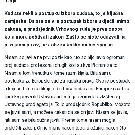
moglo.
Kad ste rekli o postupku izbora sudaca, to je ključna
zamjerka. Da ste se vi u postupak izbora uključili mimo
zakona, a predsjednik Vrhovnog suda je prva osoba
koja mora poštivati zakon. Zašto se niste odazvali na
prvi javni poziv, bez obzira koliko on bio sporan.
Nisam se javila na prvi poziv kao što se nije javio ogroman
broj sudaca, profesora i drugih koji su kvalificirani za to.
Nisam u tom trenutku o tome razmišljala. Bila sam u
postupku za Europski sud za ljudska prava. Ovo je postupak
u koji se bitno razlikuje od izbora sudaca na Europski sud za
ljudska prava ili Ustavni sud, a to je da imate ovlaštenog
Ustavnog predlagatelja. To je predsjednik Republike. Možete
se javiti sami, a možete čekati da se on javi. Nisam se javila,
niti sam se bila dužna javiti. Prema tome nisam mogla
prekršiti zakon. On je mene nakon toga, u ožujku, nakon što