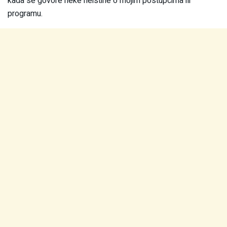
kada se govore neke neistine o mojim postupcima ili
programu.