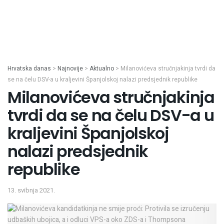
Hrvatska danas
>
Najnovije
>
Aktualno
>
Milanovićeva stručnjakinja tvrdi da
se na čelu DSV-a u kraljevini Španjolskoj nalazi predsjednik republike
Milanovićeva stručnjakinja
tvrdi da se na čelu DSV-a u
kraljevini Španjolskoj
nalazi predsjednik
republike
13. svibnja 2021.