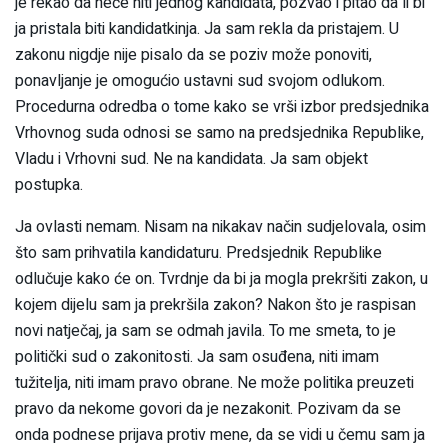
je rekao da neće niti jednog kandidata, pozvao i pitao da li bi
ja pristala biti kandidatkinja. Ja sam rekla da pristajem. U
zakonu nigdje nije pisalo da se poziv može ponoviti,
ponavljanje je omogućio ustavni sud svojom odlukom.
Procedurna odredba o tome kako se vrši izbor predsjednika
Vrhovnog suda odnosi se samo na predsjednika Republike,
Vladu i Vrhovni sud. Ne na kandidata. Ja sam objekt
postupka.
Ja ovlasti nemam. Nisam na nikakav način sudjelovala, osim
što sam prihvatila kandidaturu. Predsjednik Republike
odlučuje kako će on. Tvrdnje da bi ja mogla prekršiti zakon, u
kojem dijelu sam ja prekršila zakon? Nakon što je raspisan
novi natječaj, ja sam se odmah javila. To me smeta, to je
politički sud o zakonitosti. Ja sam osuđena, niti imam
tužitelja, niti imam pravo obrane. Ne može politika preuzeti
pravo da nekome govori da je nezakonit. Pozivam da se
onda podnese prijava protiv mene, da se vidi u čemu sam ja