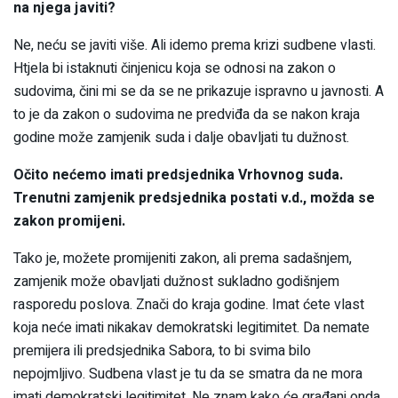
na njega javiti?
Ne, neću se javiti više. Ali idemo prema krizi sudbene vlasti.
Htjela bi istaknuti činjenicu koja se odnosi na zakon o
sudovima, čini mi se da se ne prikazuje ispravno u javnosti. A
to je da zakon o sudovima ne predviđa da se nakon kraja
godine može zamjenik suda i dalje obavljati tu dužnost.
Očito nećemo imati predsjednika Vrhovnog suda.
Trenutni zamjenik predsjednika postati v.d., možda se
zakon promijeni.
Tako je, možete promijeniti zakon, ali prema sadašnjem,
zamjenik može obavljati dužnost sukladno godišnjem
rasporedu poslova. Znači do kraja godine. Imat ćete vlast
koja neće imati nikakav demokratski legitimitet. Da nemate
premijera ili predsjednika Sabora, to bi svima bilo
nepojmljivo. Sudbena vlast je tu da se smatra da ne mora
imati demokratski legitimitet. Ne znam kako će građani onda