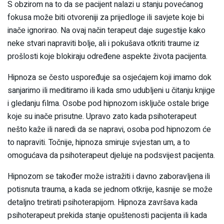
S obzirom na to da se pacijent nalazi u stanju povećanog
fokusa može biti otvoreniji za prijedloge ili savjete koje bi
inače ignorirao. Na ovaj način terapeut daje sugestije kako
neke stvari napraviti bolje, ali i pokušava otkriti traume iz
prošlosti koje blokiraju određene aspekte života pacijenta.
Hipnoza se često uspoređuje sa osjećajem koji imamo dok
sanjarimo ili meditiramo ili kada smo udubljeni u čitanju knjige
i gledanju filma. Osobe pod hipnozom isključe ostale brige
koje su inače prisutne. Upravo zato kada psihoterapeut
nešto kaže ili naredi da se napravi, osoba pod hipnozom će
to napraviti. Točnije, hipnoza smiruje svjestan um, a to
omogućava da psihoterapeut djeluje na podsvijest pacijenta.
Hipnozom se također može istražiti i davno zaboravljena ili
potisnuta trauma, a kada se jednom otkrije, kasnije se može
detaljno tretirati psihoterapijom. Hipnoza završava kada
psihoterapeut prekida stanje opuštenosti pacijenta ili kada