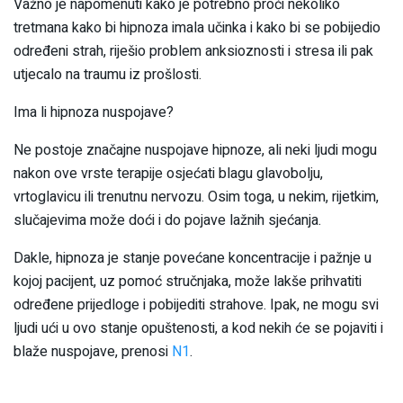
Važno je napomenuti kako je potrebno proći nekoliko
tretmana kako bi hipnoza imala učinka i kako bi se pobijedio
određeni strah, riješio problem anksioznosti i stresa ili pak
utjecalo na traumu iz prošlosti.
Ima li hipnoza nuspojave?
Ne postoje značajne nuspojave hipnoze, ali neki ljudi mogu
nakon ove vrste terapije osjećati blagu glavobolju,
vrtoglavicu ili trenutnu nervozu. Osim toga, u nekim, rijetkim,
slučajevima može doći i do pojave lažnih sjećanja.
Dakle, hipnoza je stanje povećane koncentracije i pažnje u
kojoj pacijent, uz pomoć stručnjaka, može lakše prihvatiti
određene prijedloge i pobijediti strahove. Ipak, ne mogu svi
ljudi ući u ovo stanje opuštenosti, a kod nekih će se pojaviti i
blaže nuspojave, prenosi
N1
.