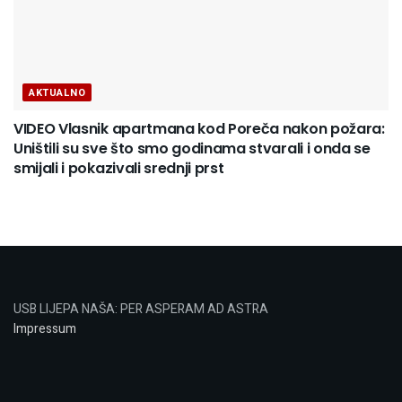
AKTUALNO
VIDEO Vlasnik apartmana kod Poreča nakon požara:
Uništili su sve što smo godinama stvarali i onda se
smijali i pokazivali srednji prst
USB LIJEPA NAŠA: PER ASPERAM AD ASTRA
Impressum