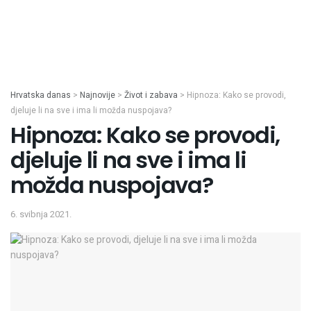
Hrvatska danas
>
Najnovije
>
Život i zabava
>
Hipnoza: Kako se provodi,
djeluje li na sve i ima li možda nuspojava?
Hipnoza: Kako se provodi,
djeluje li na sve i ima li
možda nuspojava?
6. svibnja 2021.