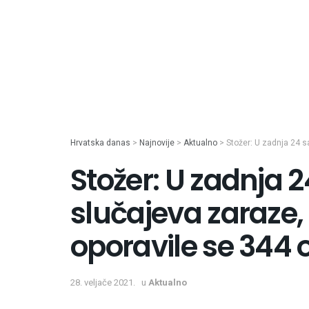
Hrvatska danas
>
Najnovije
>
Aktualno
>
Stožer: U zadnja 24 s
Stožer: U zadnja 
slučajeva zaraze, 
oporavile se 344
28. veljače 2021.
u
Aktualno