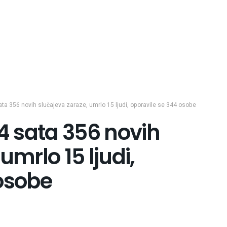
ata 356 novih slučajeva zaraze, umrlo 15 ljudi, oporavile se 344 osobe
24 sata 356 novih
umrlo 15 ljudi,
 osobe