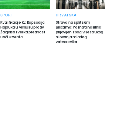
SPORT
HRVATSKA
Kvalifikacije KL: Rapsodija
Strava na splitskim
Hajduka u Vilniusu protiv
Bilicama: Poznati nasilnik
Žalgirisa i velika prednost
prijavljen zbog višestrukog
uoči uzvrata
silovanja mladog
zatvorenika