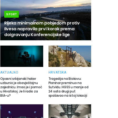
SPORT
Rijeka minimalnom pobjedom protiv
Ilvesa napravila prvi korak prema
doigravanju Konferencijske lige
AKTUALNO
HRVATSKA
Opasni srbijanski haker
Tragedija na Biokovu:
uzbunio je obavještajnu
Planinar preminuo na
zajednicu. Imao je i pomoć
Sutvidu. HGSS u manje od
u Hrvatskoj. Je li radio za
24 sata drugi put
BIA-u?
spašavao na istoj lokaciji