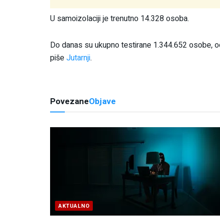
U samoizolaciji je trenutno 14.328 osoba.
Do danas su ukupno testirane 1.344.652 osobe, od 
piše
Jutarnji
.
Povezane
Objave
AKTUALNO