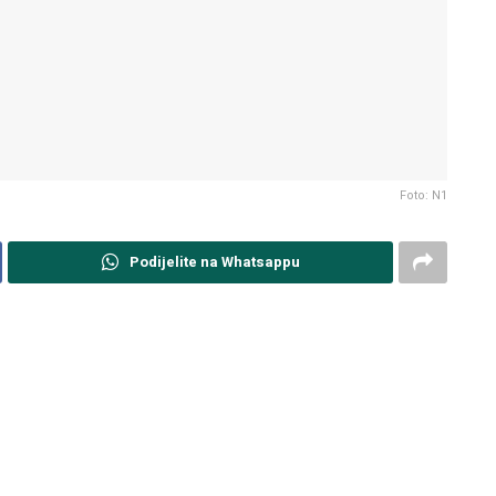
Foto: N1
Podijelite na Whatsappu