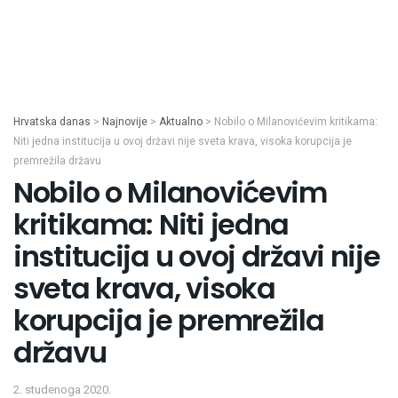
Hrvatska danas
>
Najnovije
>
Aktualno
>
Nobilo o Milanovićevim kritikama:
Niti jedna institucija u ovoj državi nije sveta krava, visoka korupcija je
premrežila državu
Nobilo o Milanovićevim
kritikama: Niti jedna
institucija u ovoj državi nije
sveta krava, visoka
korupcija je premrežila
državu
2. studenoga 2020.