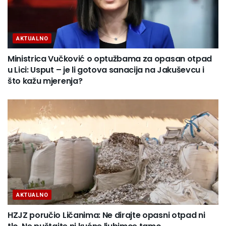
AKTUALNO
Ministrica Vučković o optužbama za opasan otpad
u Lici: Usput – je li gotova sanacija na Jakuševcu i
što kažu mjerenja?
AKTUALNO
HZJZ poručio Ličanima: Ne dirajte opasni otpad ni