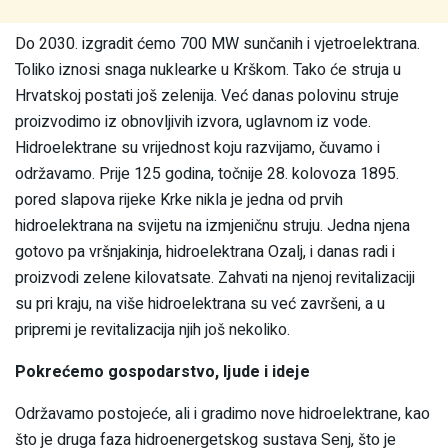
Do 2030. izgradit ćemo 700 MW sunčanih i vjetroelektrana.
Toliko iznosi snaga nuklearke u Krškom. Tako će struja u
Hrvatskoj postati još zelenija. Već danas polovinu struje
proizvodimo iz obnovljivih izvora, uglavnom iz vode.
Hidroelektrane su vrijednost koju razvijamo, čuvamo i
održavamo. Prije 125 godina, točnije 28. kolovoza 1895.
pored slapova rijeke Krke nikla je jedna od prvih
hidroelektrana na svijetu na izmjeničnu struju. Jedna njena
gotovo pa vršnjakinja, hidroelektrana Ozalj, i danas radi i
proizvodi zelene kilovatsate. Zahvati na njenoj revitalizaciji
su pri kraju, na više hidroelektrana su već završeni, a u
pripremi je revitalizacija njih još nekoliko.
Pokrećemo gospodarstvo, ljude i ideje
Održavamo postojeće, ali i gradimo nove hidroelektrane, kao
što je druga faza hidroenergetskog sustava Senj, što je