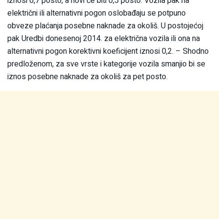
iznosi 0,7 posto, a novi će biti 0,5 posto. Vozila pak na
električni ili alternativni pogon oslobađaju se potpuno
obveze plaćanja posebne naknade za okoliš. U postojećoj
pak Uredbi donesenoj 2014. za električna vozila ili ona na
alternativni pogon korektivni koeficijent iznosi 0,2. – Shodno
predloženom, za sve vrste i kategorije vozila smanjio bi se
iznos posebne naknade za okoliš za pet posto.