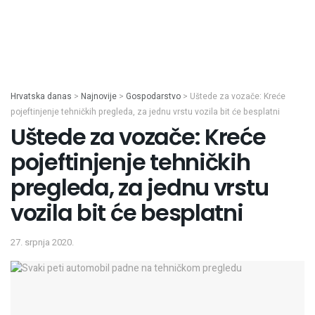
Hrvatska danas
>
Najnovije
>
Gospodarstvo
>
Uštede za vozače: Kreće
pojeftinjenje tehničkih pregleda, za jednu vrstu vozila bit će besplatni
Uštede za vozače: Kreće
pojeftinjenje tehničkih
pregleda, za jednu vrstu
vozila bit će besplatni
27. srpnja 2020.