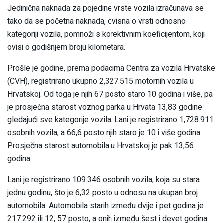
Jedinična naknada za pojedine vrste vozila izračunava se
tako da se početna naknada, ovisna o vrsti odnosno
kategoriji vozila, pomnoži s korektivnim koeficijentom, koji
ovisi o godišnjem broju kilometara.
Prošle je godine, prema podacima Centra za vozila Hrvatske
(CVH), registrirano ukupno 2,327.515 motornih vozila u
Hrvatskoj. Od toga je njih 67 posto staro 10 godina i više, pa
je prosječna starost voznog parka u Hrvata 13,83 godine
gledajući sve kategorije vozila. Lani je registrirano 1,728.911
osobnih vozila, a 66,6 posto njih staro je 10 i više godina.
Prosječna starost automobila u Hrvatskoj je pak 13,56
godina.
Lani je registrirano 109.346 osobnih vozila, koja su stara
jednu godinu, što je 6,32 posto u odnosu na ukupan broj
automobila. Automobila starih između dvije i pet godina je
217.292 ili 12, 57 posto, a onih između šest i devet godina