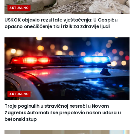
AKTUALNO
USKOK objavio rezultate vještačenja: U Gospiću
opasno onečišćenje tla i rizik za zdravlje ljudi
AKTUALNO
Troje poginulih u stravičnoj nesreći u Novom
Zagrebu: Automobil se prepolovio nakon udara u
betonski stup