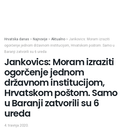
Hrvatska danas
>
Najnovije
>
Aktualno
>
Jankovics: Moram izraziti
ogorčenje jednom državnom institucijom, Hrvatskom poštom. Samo u
Baranji zatvorili su 6 ureda
Jankovics: Moram izraziti
ogorčenje jednom
državnom institucijom,
Hrvatskom poštom. Samo
u Baranji zatvorili su 6
ureda
4. travnja 2020.