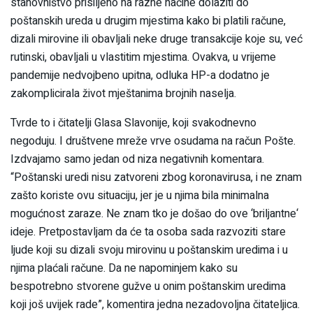
stanovništvo prisiljeno na razne načine dolaziti do
poštanskih ureda u drugim mjestima kako bi platili račune,
dizali mirovine ili obavljali neke druge transakcije koje su, već
rutinski, obavljali u vlastitim mjestima. Ovakva, u vrijeme
pandemije nedvojbeno upitna, odluka HP-a dodatno je
zakomplicirala život mještanima brojnih naselja.
Tvrde to i čitatelji Glasa Slavonije, koji svakodnevno
negoduju. I društvene mreže vrve osudama na račun Pošte.
Izdvajamo samo jedan od niza negativnih komentara.
“Poštanski uredi nisu zatvoreni zbog koronavirusa, i ne znam
zašto koriste ovu situaciju, jer je u njima bila minimalna
mogućnost zaraze. Ne znam tko je došao do ove ‘briljantne‘
ideje. Pretpostavljam da će ta osoba sada razvoziti stare
ljude koji su dizali svoju mirovinu u poštanskim uredima i u
njima plaćali račune. Da ne napominjem kako su
bespotrebno stvorene gužve u onim poštanskim uredima
koji još uvijek rade”, komentira jedna nezadovoljna čitateljica.