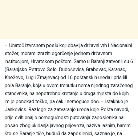
– Unatoč izvrsnom poslu koji obavlja državni vrh i Nacionalni
stožer, moram izraziti ogorčenje jednom državnom
institucijom, Hrvatskom poštom. Samo u Baranji zatvorili su 6
(Baranjsko Petrovo Selo, Duboševica, Grabovac, Karanac,
Kneževo, Lug i Zmajevac) od 16 poštanskih ureda i prisilili
pola Baranje, koja u ovom trenutku nema nijednog zaraženog
stanovnika, na nepotrebno kretanje u druga mjesta do kojih
im je ponekad teško, pa čak i nemoguće doći – istaknuo je
Jankovics. Razloge za zatvaranje ureda koje Pošta navodi,
prije svih onaj o nemogućnosti putovanja zaposlenika na
posao zbog ukidanja javnog prijevoza, naziva lažnim, barem
što se Baranje tiče, budući da zaposlenici, saznao je, na