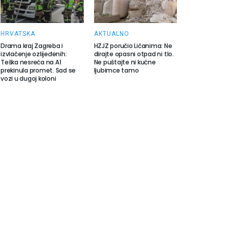
HRVATSKA
AKTUALNO
Drama kraj Zagreba i
HZJZ poručio Ličanima: Ne
izvlačenje ozlijeđenih:
dirajte opasni otpad ni tlo.
Teška nesreća na A1
Ne puštajte ni kućne
prekinula promet. Sad se
ljubimce tamo
vozi u dugoj koloni