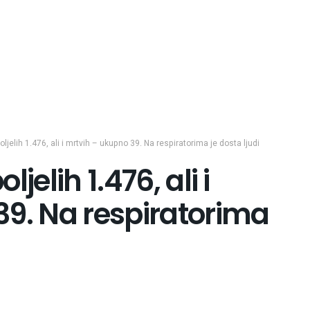
boljelih 1.476, ali i mrtvih – ukupno 39. Na respiratorima je dosta ljudi
ljelih 1.476, ali i
39. Na respiratorima