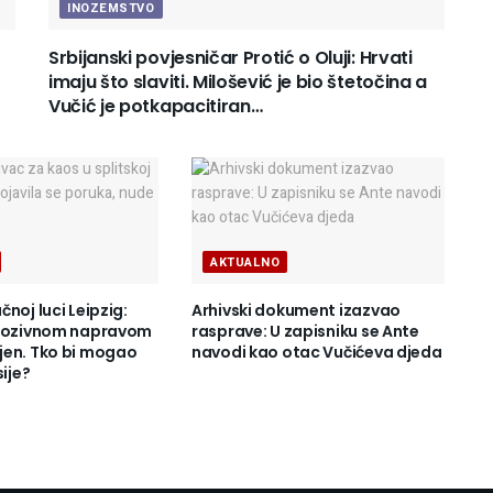
INOZEMSTVO
Srbijanski povjesničar Protić o Oluji: Hrvati
imaju što slaviti. Milošević je bio štetočina a
Vučić je potkapacitiran…
AKTUALNO
noj luci Leipzig:
Arhivski dokument izazvao
plozivnom napravom
rasprave: U zapisniku se Ante
en. Tko bi mogao
navodi kao otac Vučićeva djeda
sije?