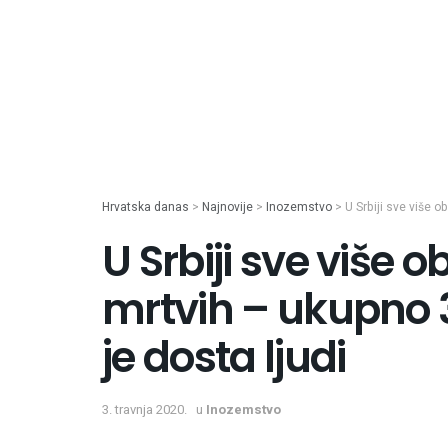
Hrvatska danas
>
Najnovije
>
Inozemstvo
>
U Srbiji sve više o
U Srbiji sve više obo
mrtvih – ukupno 
je dosta ljudi
3. travnja 2020.
u
Inozemstvo