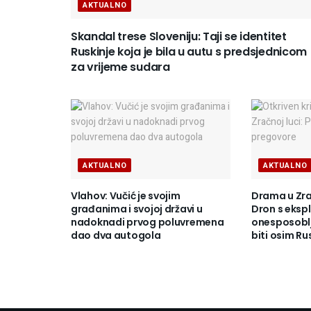
AKTUALNO
Skandal trese Sloveniju: Taji se identitet
Ruskinje koja je bila u autu s predsjednicom
za vrijeme sudara
AKTUALNO
AKTUALNO
Vlahov: Vučić je svojim
Drama u Zrač
građanima i svojoj državi u
Dron s eks
nadoknadi prvog poluvremena
onesposoblj
dao dva autogola
biti osim Ru