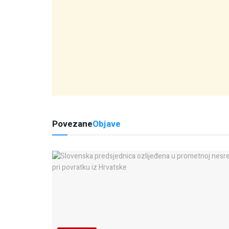
Povezane
Objave