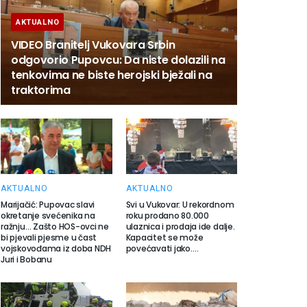
AKTUALNO
VIDEO Branitelj Vukovara Srbin
odgovorio Pupovcu: Da niste dolazili na
tenkovima ne biste herojski bježali na
traktorima
AKTUALNO
AKTUALNO
Marijačić: Pupovac slavi
Svi u Vukovar: U rekordnom
okretanje svećenika na
roku prodano 80.000
ražnju… Zašto HOS-ovci ne
ulaznica i prodaja ide dalje.
bi pjevali pjesme u čast
Kapacitet se može
vojskovođama iz doba NDH
povećavati jako….
Juri i Bobanu