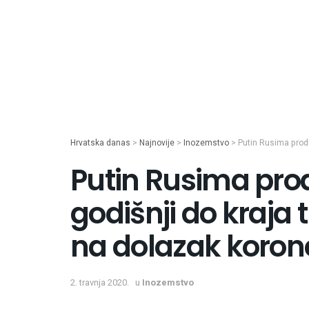
Hrvatska danas
>
Najnovije
>
Inozemstvo
>
Putin Rusima produ
Putin Rusima prod
godišnji do kraja 
na dolazak koron
2. travnja 2020.
u
Inozemstvo