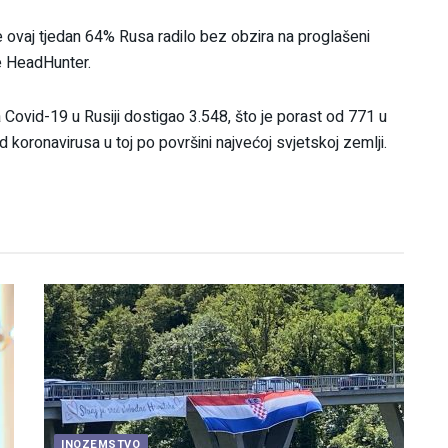
e ovaj tjedan 64% Rusa radilo bez obzira na proglašeni
e HeadHunter.
va Covid-19 u Rusiji dostigao 3.548, što je porast od 771 u
 koronavirusa u toj po površini najvećoj svjetskoj zemlji.
INOZEMSTVO