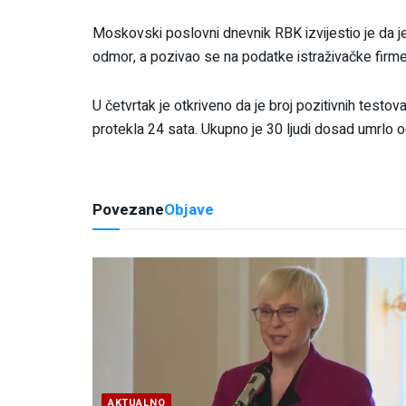
Moskovski poslovni dnevnik RBK izvijestio je da j
odmor, a pozivao se na podatke istraživačke firm
U četvrtak je otkriveno da je broj pozitivnih testo
protekla 24 sata. Ukupno je 30 ljudi dosad umrlo od
Povezane
Objave
AKTUALNO