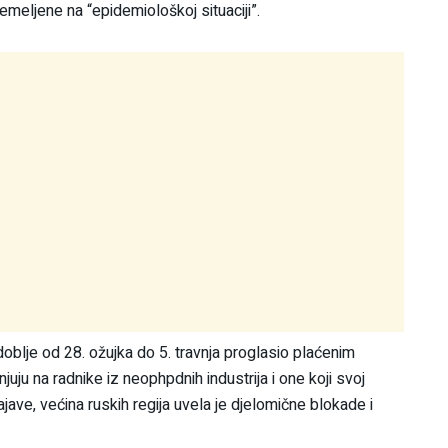
meljene na “epidemiološkoj situaciji”.
doblje od 28. ožujka do 5. travnja proglasio plaćenim
ju na radnike iz neophpdnih industrija i one koji svoj
ve, većina ruskih regija uvela je djelomične blokade i