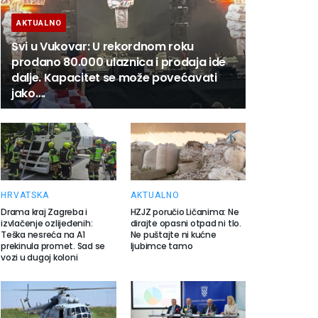
AKTUALNO
Svi u Vukovar: U rekordnom roku
prodano 80.000 ulaznica i prodaja ide
dalje. Kapacitet se može povećavati
jako….
HRVATSKA
AKTUALNO
Drama kraj Zagreba i
HZJZ poručio Ličanima: Ne
izvlačenje ozlijeđenih:
dirajte opasni otpad ni tlo.
Teška nesreća na A1
Ne puštajte ni kućne
prekinula promet. Sad se
ljubimce tamo
vozi u dugoj koloni