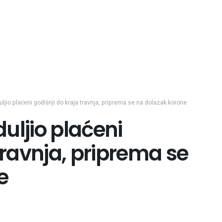
ljio plaćeni godišnji do kraja travnja, priprema se na dolazak korone
uljio plaćeni
travnja, priprema se
e