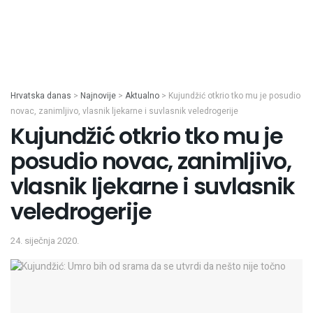
Hrvatska danas
>
Najnovije
>
Aktualno
>
Kujundžić otkrio tko mu je posudio
novac, zanimljivo, vlasnik ljekarne i suvlasnik veledrogerije
Kujundžić otkrio tko mu je
posudio novac, zanimljivo,
vlasnik ljekarne i suvlasnik
veledrogerije
24. siječnja 2020.