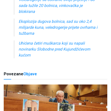
sada tužile 20 bolnica, vinkovačka je
blokirana
Eksplozija dugova bolnica, sad su oko 2,4
milijarde kuna, veledrogerije prijete ovrhama i
tužbama
Uhićena četiri muškarca koji su napali
novinarku Slobodne pred Kujundžićevom
kućom
Povezane
Objave