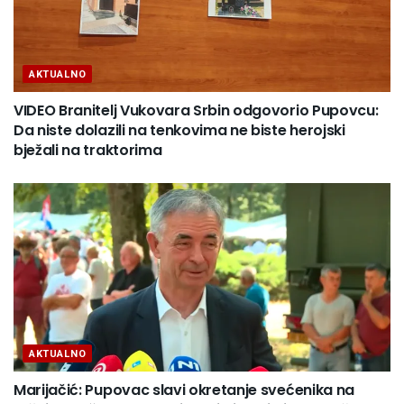
AKTUALNO
VIDEO Branitelj Vukovara Srbin odgovorio Pupovcu:
Da niste dolazili na tenkovima ne biste herojski
bježali na traktorima
AKTUALNO
Marijačić: Pupovac slavi okretanje svećenika na