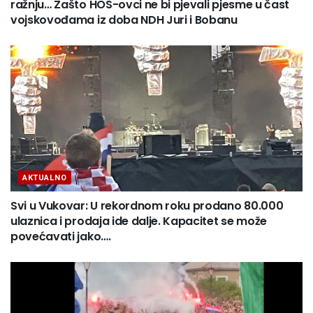
ražnju… Zašto HOS-ovci ne bi pjevali pjesme u čast
vojskovođama iz doba NDH Juri i Bobanu
AKTUALNO
Svi u Vukovar: U rekordnom roku prodano 80.000
ulaznica i prodaja ide dalje. Kapacitet se može
povećavati jako….