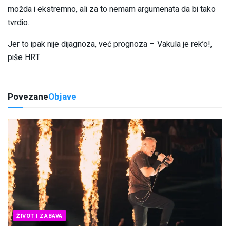
možda i ekstremno, ali za to nemam argumenata da bi tako
tvrdio.
Jer to ipak nije dijagnoza, već prognoza – Vakula je rek’o!,
piše HRT.
Povezane
Objave
ŽIVOT I ZABAVA