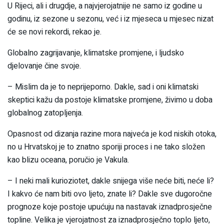
U Rijeci, ali i drugdje, a najvjerojatnije ne samo iz godine u
godinu, iz sezone u sezonu, već i iz mjeseca u mjesec nizat
će se novi rekordi, rekao je.
Globalno zagrijavanje, klimatske promjene, i ljudsko
djelovanje čine svoje.
– Mislim da je to neprijeporno. Dakle, sad i oni klimatski
skeptici kažu da postoje klimatske promjene, živimo u doba
globalnog zatopljenja.
Opasnost od dizanja razine mora najveća je kod niskih otoka,
no u Hrvatskoj je to znatno sporiji proces i ne tako složen
kao blizu oceana, poručio je Vakula.
– I neki mali kurioziotet, dakle snijega više neće biti, neće li?
I kakvo će nam biti ovo ljeto, znate li? Dakle sve dugoročne
prognoze koje postoje upućuju na nastavak iznadprosječne
topline. Velika je vjerojatnost za iznadprosječno toplo ljeto,