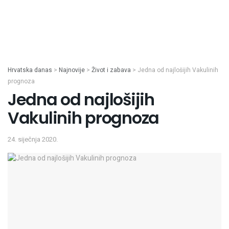
Hrvatska danas
>
Najnovije
>
Život i zabava
>
Jedna od najlošijih Vakulinih
prognoza
Jedna od najlošijih
Vakulinih prognoza
24. siječnja 2020.